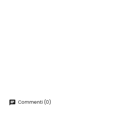
base
AGGIUNGI AL CARRELLO
ANTEPRIMA
Filtro Di Carta ZEBRANG...
Prezzo
14,18 lei
AGGIUNGI AL CARRELLO
Commenti (0)