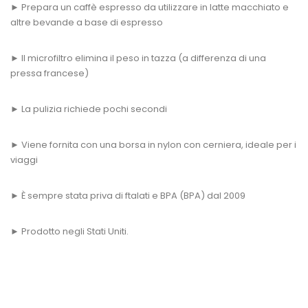
► Prepara un caffè espresso da utilizzare in latte macchiato e
altre bevande a base di espresso
► Il microfiltro elimina il peso in tazza (a differenza di una
pressa francese)
► La pulizia richiede pochi secondi
► Viene fornita con una borsa in nylon con cerniera, ideale per i
viaggi
► È sempre stata priva di ftalati e BPA (BPA) dal 2009
► Prodotto negli Stati Uniti.