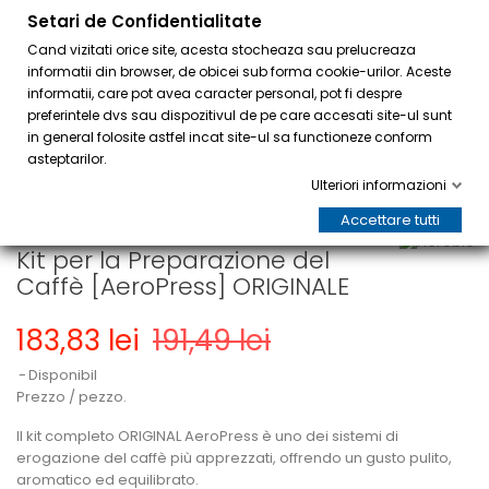
Setari de Confidentialitate
0
Cand vizitati orice site, acesta stocheaza sau prelucreaza
informatii din browser, de obicei sub forma cookie-urilor. Aceste
informatii, care pot avea caracter personal, pot fi despre
preferintele dvs sau dispozitivul de pe care accesati site-ul sunt
in general folosite astfel incat site-ul sa functioneze conform
asteptarilor.
Ulteriori informazioni
IN SALDO!
Accettare tutti
Kit per la Preparazione del
Caffè [AeroPress] ORIGINALE
183,83 lei
191,49 lei
Disponibil
Prezzo / pezzo.
Il kit completo ORIGINAL AeroPress è uno dei sistemi di
erogazione del caffè più apprezzati, offrendo un gusto pulito,
aromatico ed equilibrato.