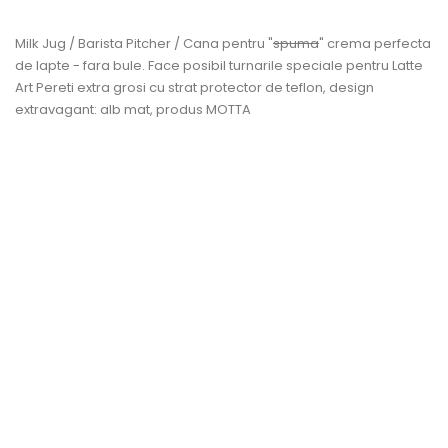
Milk Jug / Barista Pitcher / Cana pentru "
spuma
" crema perfecta
de lapte - fara bule. Face posibil turnarile speciale pentru Latte
Art Pereti extra grosi cu strat protector de teflon, design
extravagant: alb mat, produs MOTTA
IN SALDO!