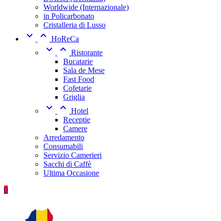
Worldwide (Internazionale)
in Policarbonato
Cristalleria di Lusso


HoReCa


Ristorante
Bucatarie
Sala de Mese
Fast Food
Cofetarie
Griglia


Hotel
Receptie
Camere
Arredamento
Consumabili
Servizio Camerieri
Sacchi di Caffè
Ultima Occasione
0