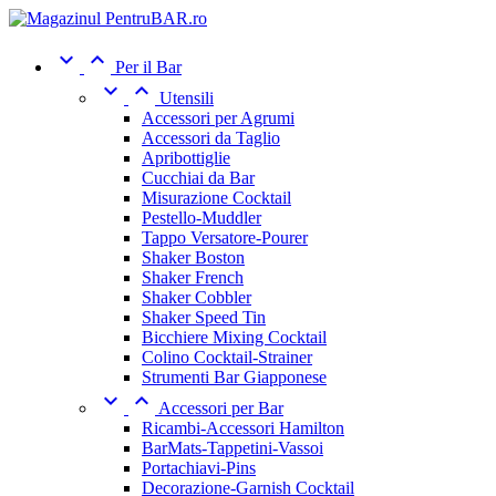


Per il Bar


Utensili
Accessori per Agrumi
Accessori da Taglio
Apribottiglie
Cucchiai da Bar
Misurazione Cocktail
Pestello-Muddler
Tappo Versatore-Pourer
Shaker Boston
Shaker French
Shaker Cobbler
Shaker Speed Tin
Bicchiere Mixing Cocktail
Colino Cocktail-Strainer
Strumenti Bar Giapponese


Accessori per Bar
Ricambi-Accessori Hamilton
BarMats-Tappetini-Vassoi
Portachiavi-Pins
Decorazione-Garnish Cocktail