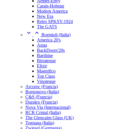
Aether-Envy
Carats-Hobstar
Modern America
New Era
Retro SPKSY-1924
The GATS


Bormioli (Italia)
America 20's
Aqua
BackDoors'20s
Barshine
Birrateque
Elixir
Magnifico
Top Class
Vinoteque
Arcoroc (Francia)
Borgonovo (Italia)
C&S (Francia)
Duralex (Francia)
Nova Via (Internacional)
RCR Cristal (Italia)
The Glencairn Glass (UK)
Tognana (Italia)
Zwiesel (Germania)