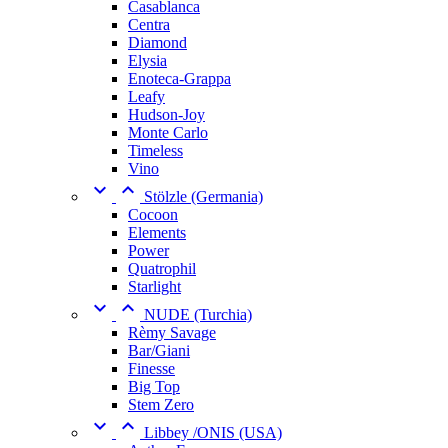
Casablanca
Centra
Diamond
Elysia
Enoteca-Grappa
Leafy
Hudson-Joy
Monte Carlo
Timeless
Vino


Stölzle (Germania)
Cocoon
Elements
Power
Quatrophil
Starlight


NUDE (Turchia)
Rèmy Savage
Bar/Giani
Finesse
Big Top
Stem Zero


Libbey /ONIS (USA)