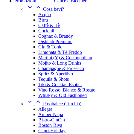
Promozioni
Calice e Bicchieri


Cosa bevi?
Acqua
Birra
Caffè & Tè
Cocktail
Cognac & Brandy
Distillati Premium
Gin & Tonic
Limonata & Tè Freddo
Martini (Y) & Cosmopolitan
Mojito & Long Drinks
Champagne & Prosecco
Spritz & Aperitivo
Tequila & Shots
Tiki & Cocktail Esotici
Vino Rosso, Bianco & Rosato
Whisky & Old Fashioned


Pasabahce (Turchia)
Allegra
Amber-Napa
Bistro-CinCin
Boston-Riva
Capri-Holiday