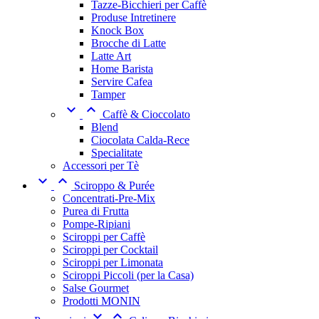
Tazze-Bicchieri per Caffè
Produse Intretinere
Knock Box
Brocche di Latte
Latte Art
Home Barista
Servire Cafea
Tamper


Caffè & Cioccolato
Blend
Ciocolata Calda-Rece
Specialitate
Accessori per Tè


Sciroppo & Purée
Concentrati-Pre-Mix
Purea di Frutta
Pompe-Ripiani
Sciroppi per Caffè
Sciroppi per Cocktail
Sciroppi per Limonata
Sciroppi Piccoli (per la Casa)
Salse Gourmet
Prodotti MONIN

