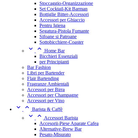
Stoccaggio-Organizzazione
Set Cocktail-Kit Barman
Bottiglie Bitter-Accessori
Accessori per Ghiaccio
Pentru Igiena
Segatura-Pistola Fumante
Sifoane si Patroane
Sottobicchiere-Coaster


Home Bar
Bicchieri Essenziali
per Principianti
Bar Fashion
Libri per Bartender
Flair Bartending
Fragranze Ambientali
Accessori per Birra
Accessori per Champagne
Accessori per Vino


Barista & Caffè


Accessori Barista
Accesorii-Piese Aparate Cafea
Alternative-Brew Bar
Pesato-Misurato