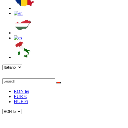
RON lei
EUR €
HUF Ft