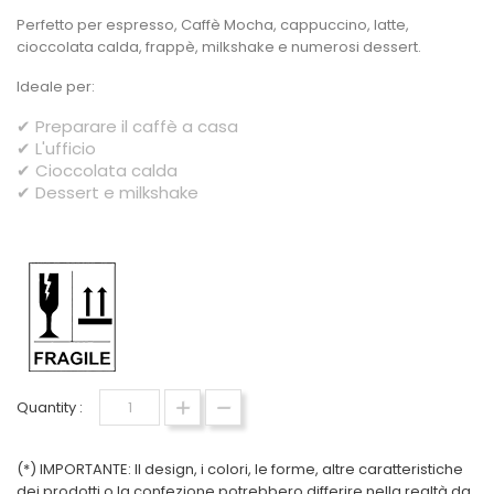
Perfetto per espresso, Caffè Mocha, cappuccino, latte,
cioccolata calda, frappè, milkshake e numerosi dessert.
Ideale per:
✔ Preparare il caffè a casa
✔ L'ufficio
✔ Cioccolata calda
✔ Dessert e milkshake
Quantity :
(*) IMPORTANTE: Il design, i colori, le forme, altre caratteristiche
dei prodotti o la confezione potrebbero differire nella realtà da