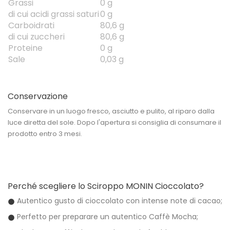
Grassi
0 g
di cui acidi grassi saturi
0 g
Carboidrati
80,6 g
di cui zuccheri
80,6 g
Proteine
0 g
Sale
0,03 g
Conservazione
Conservare in un luogo fresco, asciutto e pulito, al riparo dalla
luce diretta del sole. Dopo l'apertura si consiglia di consumare il
prodotto entro 3 mesi.
Perché scegliere lo Sciroppo MONIN Cioccolato?
Autentico gusto di cioccolato con intense note di cacao;
Perfetto per preparare un autentico Caffè Mocha;