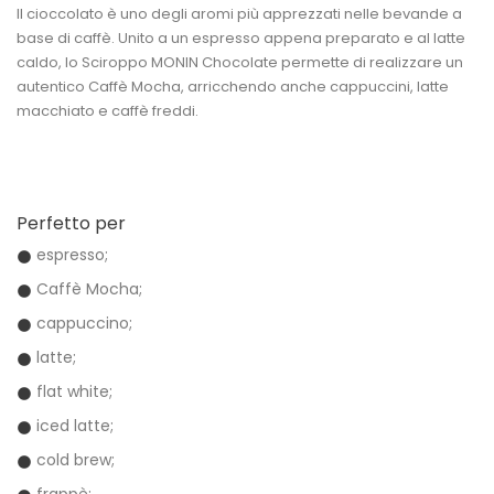
Il cioccolato è uno degli aromi più apprezzati nelle bevande a
base di caffè. Unito a un espresso appena preparato e al latte
caldo, lo Sciroppo MONIN Chocolate permette di realizzare un
autentico
Caffè Mocha
, arricchendo anche cappuccini, latte
macchiato e caffè freddi.
Perfetto per
espresso;
Caffè Mocha;
cappuccino;
latte;
flat white;
iced latte;
cold brew;