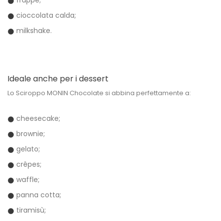
frappè;
cioccolata calda;
milkshake.
Ideale anche per i dessert
Lo Sciroppo MONIN Chocolate si abbina perfettamente a:
cheesecake;
brownie;
gelato;
crêpes;
waffle;
panna cotta;
tiramisù;