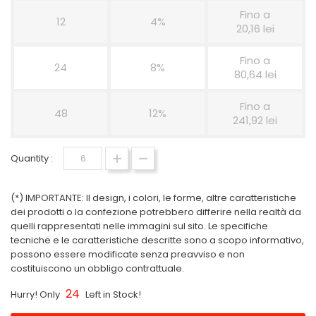
Fino a
12
4%
20,16 lei
Fino a
24
8%
80,64 lei
Fino a
48
12%
241,92 lei
Quantity :
(*) IMPORTANTE: Il design, i colori, le forme, altre caratteristiche
dei prodotti o la confezione potrebbero differire nella realtà da
quelli rappresentati nelle immagini sul sito. Le specifiche
tecniche e le caratteristiche descritte sono a scopo informativo,
possono essere modificate senza preavviso e non
costituiscono un obbligo contrattuale.
24
Hurry! Only
Left in Stock!