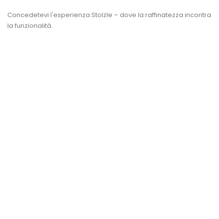
Concedetevi l'esperienza Stolzle – dove la raffinatezza incontra
la funzionalità.
ANTEPRIMA
AVVISAMI
Tirbuson PREMIUM Cu Maner...
Prezzo
56,80 lei
AGGIUNGI AL CARRELLO
ANTEPRIMA