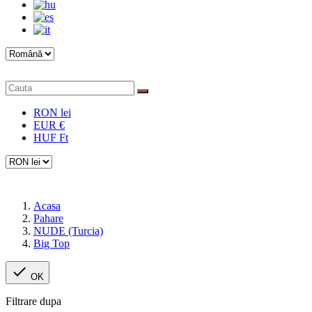
RON lei
EUR €
HUF Ft
Acasa
Pahare
NUDE (Turcia)
Big Top

OK
Filtrare dupa