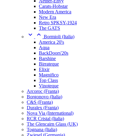
Aether-Envy
Carats-Hobstar
Modern America
New Era
Retro SPKSY-1924
The GATS


Bormioli (Italia)
America 20's
Aqua
BackDoors'20s
Barshine
Birrateque
Elixir
Magnifico
Top Class
Vinoteque
Arcoroc (Franta)
Borgonovo (Italia)
C&S (Franta)
Duralex (Franta)
Nova Via (International)
RCR Cristal (Italia)
The Glencairn Glass (UK)
Tognana (Italia)
Zwiesel (Germania)