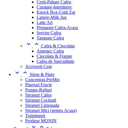
Cesti-Pahare Cafea
Curatare-Intretinere
Knock Box-Cutii Zat
Latiere-Milk Jug
Latte Art
Preparare Cafea-Acasa
Servire Cafea
Tampare Cafea


Cafea & Ciocolata
Amestec Cafea
Ciocolata & Frappe
Cafea de Specialitate
Accesorii Ceai


Sirop & Piure
Concentrat-PreMix
Piureuri Fructe
Pompe-Rafturi
Siropuri Cafea
Siropuri Cocktail
Siropuri Limonada
Siropuri Mici (pentru Acasa)
Toppinguri
Produse MONIN

