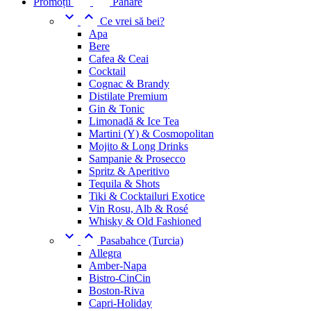
Promoții
Pahare


Ce vrei să bei?
Apa
Bere
Cafea & Ceai
Cocktail
Cognac & Brandy
Distilate Premium
Gin & Tonic
Limonadă & Ice Tea
Martini (Y) & Cosmopolitan
Mojito & Long Drinks
Sampanie & Prosecco
Spritz & Aperitivo
Tequila & Shots
Tiki & Cocktailuri Exotice
Vin Rosu, Alb & Rosé
Whisky & Old Fashioned


Pasabahce (Turcia)
Allegra
Amber-Napa
Bistro-CinCin
Boston-Riva
Capri-Holiday