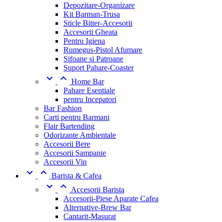
Depozitare-Organizare
Kit Barman-Trusa
Sticle Bitter-Accesorii
Accesorii Gheata
Pentru Igiena
Rumegus-Pistol Afumare
Sifoane si Patroane
Suport Pahare-Coaster


Home Bar
Pahare Esentiale
pentru Incepatori
Bar Fashion
Carti pentru Barmani
Flair Bartending
Odorizante Ambientale
Accesorii Bere
Accesorii Sampanie
Accesorii Vin


Barista & Cafea


Accesorii Barista
Accesorii-Piese Aparate Cafea
Alternative-Brew Bar
Cantarit-Masurat