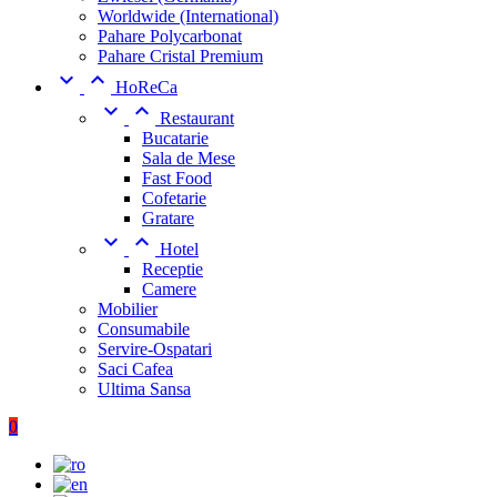
Worldwide (International)
Pahare Polycarbonat
Pahare Cristal Premium


HoReCa


Restaurant
Bucatarie
Sala de Mese
Fast Food
Cofetarie
Gratare


Hotel
Receptie
Camere
Mobilier
Consumabile
Servire-Ospatari
Saci Cafea
Ultima Sansa
0