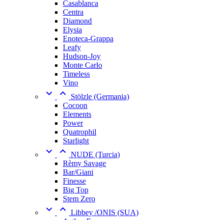
Casablanca
Centra
Diamond
Elysia
Enoteca-Grappa
Leafy
Hudson-Joy
Monte Carlo
Timeless
Vino


Stölzle (Germania)
Cocoon
Elements
Power
Quatrophil
Starlight


NUDE (Turcia)
Rèmy Savage
Bar/Giani
Finesse
Big Top
Stem Zero


Libbey /ONIS (SUA)