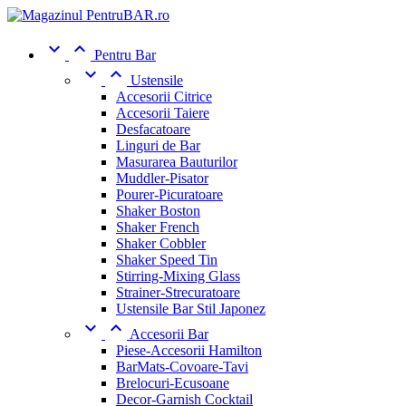


Pentru Bar


Ustensile
Accesorii Citrice
Accesorii Taiere
Desfacatoare
Linguri de Bar
Masurarea Bauturilor
Muddler-Pisator
Pourer-Picuratoare
Shaker Boston
Shaker French
Shaker Cobbler
Shaker Speed Tin
Stirring-Mixing Glass
Strainer-Strecuratoare
Ustensile Bar Stil Japonez


Accesorii Bar
Piese-Accesorii Hamilton
BarMats-Covoare-Tavi
Brelocuri-Ecusoane
Decor-Garnish Cocktail