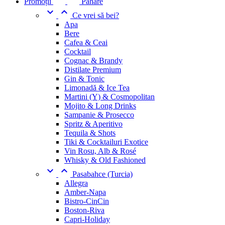
Promoții
Pahare


Ce vrei să bei?
Apa
Bere
Cafea & Ceai
Cocktail
Cognac & Brandy
Distilate Premium
Gin & Tonic
Limonadă & Ice Tea
Martini (Y) & Cosmopolitan
Mojito & Long Drinks
Sampanie & Prosecco
Spritz & Aperitivo
Tequila & Shots
Tiki & Cocktailuri Exotice
Vin Rosu, Alb & Rosé
Whisky & Old Fashioned


Pasabahce (Turcia)
Allegra
Amber-Napa
Bistro-CinCin
Boston-Riva
Capri-Holiday