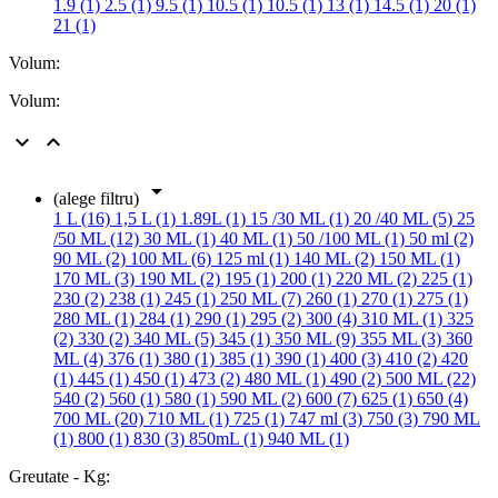
1.9 (1)
2.5 (1)
9.5 (1)
10.5 (1)
10.5 (1)
13 (1)
14.5 (1)
20 (1)
21 (1)
Volum:
Volum:



(alege filtru)
1 L (16)
1,5 L (1)
1.89L (1)
15 /30 ML (1)
20 /40 ML (5)
25
/50 ML (12)
30 ML (1)
40 ML (1)
50 /100 ML (1)
50 ml (2)
90 ML (2)
100 ML (6)
125 ml (1)
140 ML (2)
150 ML (1)
170 ML (3)
190 ML (2)
195 (1)
200 (1)
220 ML (2)
225 (1)
230 (2)
238 (1)
245 (1)
250 ML (7)
260 (1)
270 (1)
275 (1)
280 ML (1)
284 (1)
290 (1)
295 (2)
300 (4)
310 ML (1)
325
(2)
330 (2)
340 ML (5)
345 (1)
350 ML (9)
355 ML (3)
360
ML (4)
376 (1)
380 (1)
385 (1)
390 (1)
400 (3)
410 (2)
420
(1)
445 (1)
450 (1)
473 (2)
480 ML (1)
490 (2)
500 ML (22)
540 (2)
560 (1)
580 (1)
590 ML (2)
600 (7)
625 (1)
650 (4)
700 ML (20)
710 ML (1)
725 (1)
747 ml (3)
750 (3)
790 ML
(1)
800 (1)
830 (3)
850mL (1)
940 ML (1)
Greutate - Kg: