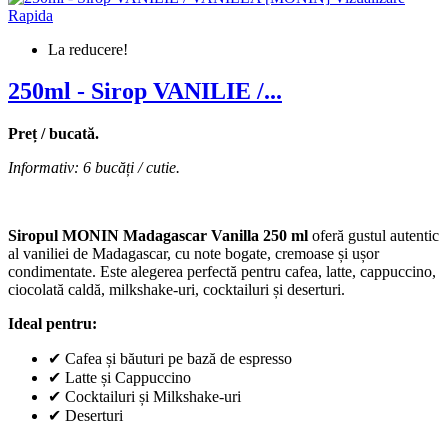
Rapida
La reducere!
250ml - Sirop VANILIE /...
Preț / bucată.
Informativ: 6 bucăți / cutie.
Siropul MONIN Madagascar Vanilla 250 ml
oferă gustul autentic
al vaniliei de Madagascar, cu note bogate, cremoase și ușor
condimentate. Este alegerea perfectă pentru cafea, latte, cappuccino,
ciocolată caldă, milkshake-uri, cocktailuri și deserturi.
Ideal pentru:
✔ Cafea și băuturi pe bază de espresso
✔ Latte și Cappuccino
✔ Cocktailuri și Milkshake-uri
✔ Deserturi