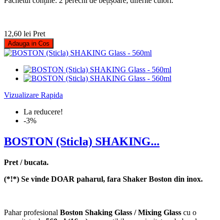
Pachetul conține: 2 perechi de bețișoare, diferite culori.
12,60 lei
Pret
Adauga in Cos
Vizualizare Rapida
La reducere!
-3%
BOSTON (Sticla) SHAKING...
Pret / bucata.
(*!*) Se vinde DOAR paharul, fara Shaker Boston din inox.
Pahar profesional
Boston Shaking Glass / Mixing Glass
cu o