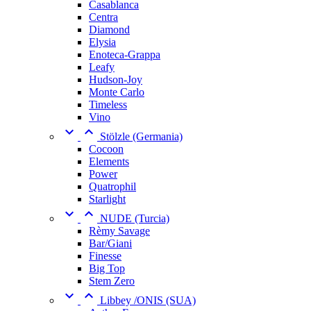
Casablanca
Centra
Diamond
Elysia
Enoteca-Grappa
Leafy
Hudson-Joy
Monte Carlo
Timeless
Vino


Stölzle (Germania)
Cocoon
Elements
Power
Quatrophil
Starlight


NUDE (Turcia)
Rèmy Savage
Bar/Giani
Finesse
Big Top
Stem Zero


Libbey /ONIS (SUA)