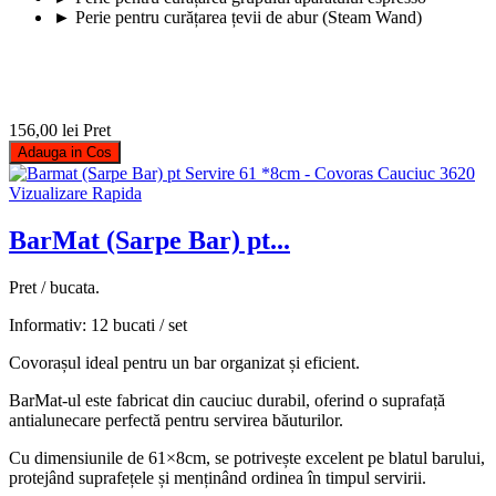
► Perie pentru curățarea țevii de abur (Steam Wand)
156,00 lei
Pret
Adauga in Cos
Vizualizare Rapida
BarMat (Sarpe Bar) pt...
Pret / bucata.
Informativ: 12 bucati / set
Covorașul ideal pentru un bar organizat și eficient.
BarMat-ul este fabricat din cauciuc durabil, oferind o suprafață
antialunecare perfectă pentru servirea băuturilor.
Cu dimensiunile de 61×8cm, se potrivește excelent pe blatul barului,
protejând suprafețele și menținând ordinea în timpul servirii.