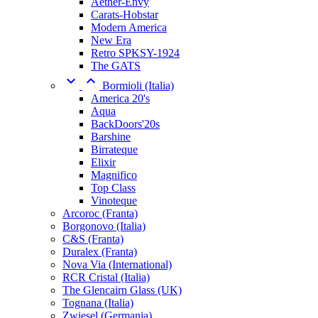
Aether-Envy
Carats-Hobstar
Modern America
New Era
Retro SPKSY-1924
The GATS


Bormioli (Italia)
America 20's
Aqua
BackDoors'20s
Barshine
Birrateque
Elixir
Magnifico
Top Class
Vinoteque
Arcoroc (Franta)
Borgonovo (Italia)
C&S (Franta)
Duralex (Franta)
Nova Via (International)
RCR Cristal (Italia)
The Glencairn Glass (UK)
Tognana (Italia)
Zwiesel (Germania)