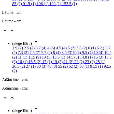
85 (2)
91.5 (1)
106 (1)
120 (1)
152.5 (1)
Lățime - cm:
Lățime - cm:



(alege filtru)
1.9 (2)
2.5 (2)
3.7 (4)
4 (6)
4.5 (4)
5 (2)
5.6 (2)
6 (1)
6.2 (1)
7
(5)
7.3 (2)
7.5 (7)
7.7 (2)
8 (4)
8.5 (3)
9 (6)
9.5 (4)
10 (4)
10.5
(2)
11 (1)
11.5 (9)
13 (1)
13.3 (1)
14.5 (3)
14.8 (1)
15 (3)
15.5
(3)
16 (1)
16.5 (2)
17 (1)
19 (2)
21 (2)
22 (2)
23 (2)
25 (1)
26.5 (2)
27 (1)
30 (3)
40 (3)
55 (2)
62 (2)
80 (1)
91.5 (1)
92.5
(2)
Adâncime - cm:
Adâncime - cm:



(alege filtru)