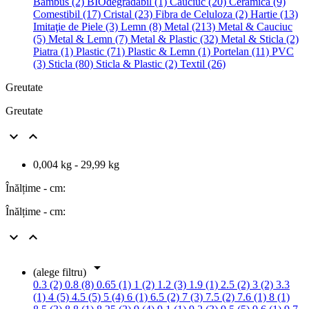
Bambus (2)
BIOdegradabil (1)
Cauciuc (20)
Ceramica (9)
Comestibil (17)
Cristal (23)
Fibra de Celuloza (2)
Hartie (13)
Imitaţie de Piele (3)
Lemn (8)
Metal (213)
Metal & Cauciuc
(5)
Metal & Lemn (7)
Metal & Plastic (32)
Metal & Sticla (2)
Piatra (1)
Plastic (71)
Plastic & Lemn (1)
Portelan (11)
PVC
(3)
Sticla (80)
Sticla & Plastic (2)
Textil (26)
Greutate
Greutate


0,004 kg - 29,99 kg
Înălțime - cm:
Înălțime - cm:



(alege filtru)
0.3 (2)
0.8 (8)
0.65 (1)
1 (2)
1.2 (3)
1.9 (1)
2.5 (2)
3 (2)
3.3
(1)
4 (5)
4.5 (5)
5 (4)
6 (1)
6.5 (2)
7 (3)
7.5 (2)
7.6 (1)
8 (1)