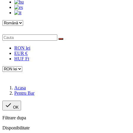
RON lei
EUR €
HUF Ft
Acasa
Pentru Bar

OK
Filtrare dupa
Disponibilitate