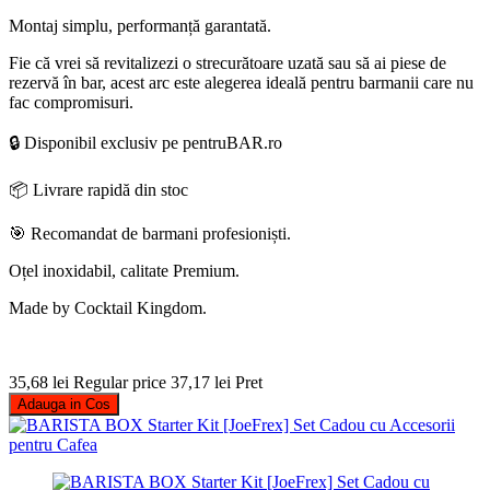
Montaj simplu, performanță garantată.
Fie că vrei să revitalizezi o strecurătoare uzată sau să ai piese de
rezervă în bar, acest arc este alegerea ideală pentru barmanii care nu
fac compromisuri.
🔒 Disponibil exclusiv pe pentruBAR.ro
📦 Livrare rapidă din stoc
🎯 Recomandat de barmani profesioniști.
Oțel inoxidabil, calitate Premium.
Made by Cocktail Kingdom.
35,68 lei
Regular price
37,17 lei
Pret
Adauga in Cos