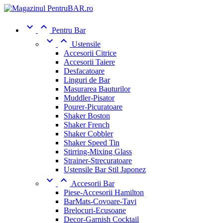


Pentru Bar


Ustensile
Accesorii Citrice
Accesorii Taiere
Desfacatoare
Linguri de Bar
Masurarea Bauturilor
Muddler-Pisator
Pourer-Picuratoare
Shaker Boston
Shaker French
Shaker Cobbler
Shaker Speed Tin
Stirring-Mixing Glass
Strainer-Strecuratoare
Ustensile Bar Stil Japonez


Accesorii Bar
Piese-Accesorii Hamilton
BarMats-Covoare-Tavi
Brelocuri-Ecusoane
Decor-Garnish Cocktail