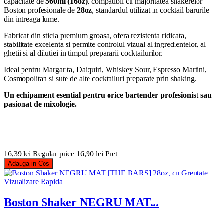
capacitate de
560ml (16oz)
, compatibil cu majoritatea shakerelor
Boston profesionale de
28oz
, standardul utilizat in cocktail barurile
din intreaga lume.
Fabricat din sticla premium groasa, ofera rezistenta ridicata,
stabilitate excelenta si permite controlul vizual al ingredientelor, al
ghetii si al dilutiei in timpul prepararii cocktailurilor.
Ideal pentru Margarita, Daiquiri, Whiskey Sour, Espresso Martini,
Cosmopolitan si sute de alte cocktailuri preparate prin shaking.
Un echipament esential pentru orice bartender profesionist sau
pasionat de mixologie.
16,39 lei
Regular price
16,90 lei
Pret
Adauga in Cos
Vizualizare Rapida
Boston Shaker NEGRU MAT...