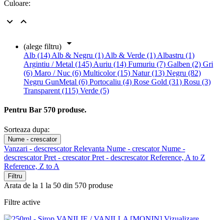
Culoare:



(alege filtru)
Alb (14)
Alb & Negru (1)
Alb & Verde (1)
Albastru (1)
Argintiu / Metal (145)
Auriu (14)
Fumuriu (7)
Galben (2)
Gri
(6)
Maro / Nuc (6)
Multicolor (15)
Natur (13)
Negru (82)
Negru GunMetal (6)
Portocaliu (4)
Rose Gold (31)
Rosu (3)
Transparent (115)
Verde (5)
Pentru Bar
570 produse.
Sorteaza dupa:
Nume - crescator
Vanzari - descrescator
Relevanta
Nume - crescator
Nume -
descrescator
Pret - crescator
Pret - descrescator
Reference, A to Z
Reference, Z to A
Filtru
Arata de la 1 la 50 din 570 produse
Filtre active
Vizualizare