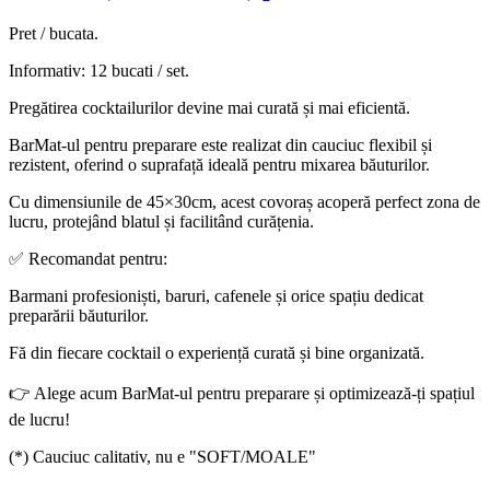
Pret / bucata.
Informativ: 12 bucati / set.
Pregătirea cocktailurilor devine mai curată și mai eficientă.
BarMat-ul pentru preparare este realizat din cauciuc flexibil și
rezistent, oferind o suprafață ideală pentru mixarea băuturilor.
Cu dimensiunile de 45×30cm, acest covoraș acoperă perfect zona de
lucru, protejând blatul și facilitând curățenia.
✅ Recomandat pentru:
Barmani profesioniști, baruri, cafenele și orice spațiu dedicat
preparării băuturilor.
Fă din fiecare cocktail o experiență curată și bine organizată.
👉 Alege acum BarMat-ul pentru preparare și optimizează-ți spațiul
de lucru!
(*) Cauciuc calitativ, nu e "SOFT/MOALE"