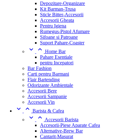
Depozitare-Organizare
Kit Barman-Trusa
Sticle Bitter-Accesorii
Accesorii Gheata
Pentru Igiena
Rumegus-Pistol Afumare
Sifoane si Patroane
Suport Pahare-Coaster


Home Bar
Pahare Esentiale
pentru Incepatori
Bar Fashion
Carti pentru Barmani
Flair Bartending
Odorizante Ambientale
Accesorii Bere
Accesorii Sampanie
Accesorii Vin


Barista & Cafea


Accesorii Barista
Accesorii-Piese Aparate Cafea
Alternative-Brew Bar
Cantarit-Masurat