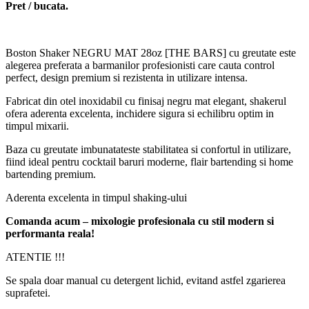
Pret / bucata.
Boston Shaker NEGRU MAT 28oz [THE BARS] cu greutate este
alegerea preferata a barmanilor profesionisti care cauta control
perfect, design premium si rezistenta in utilizare intensa.
Fabricat din otel inoxidabil cu finisaj negru mat elegant, shakerul
ofera aderenta excelenta, inchidere sigura si echilibru optim in
timpul mixarii.
Baza cu greutate imbunatateste stabilitatea si confortul in utilizare,
fiind ideal pentru cocktail baruri moderne, flair bartending si home
bartending premium.
Aderenta excelenta in timpul shaking-ului
Comanda acum – mixologie profesionala cu stil modern si
performanta reala!
ATENTIE !!!
Se spala doar manual cu detergent lichid, evitand astfel zgarierea
suprafetei.