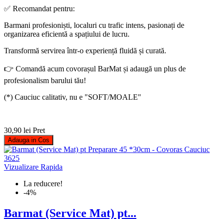
✅ Recomandat pentru:
Barmani profesioniști, localuri cu trafic intens, pasionați de
organizarea eficientă a spațiului de lucru.
Transformă servirea într-o experiență fluidă și curată.
👉 Comandă acum covorașul BarMat și adaugă un plus de
profesionalism barului tău!
(*) Cauciuc calitativ, nu e "SOFT/MOALE"
30,90 lei
Pret
Adauga in Cos
Vizualizare Rapida
La reducere!
-4%
Barmat (Service Mat) pt...