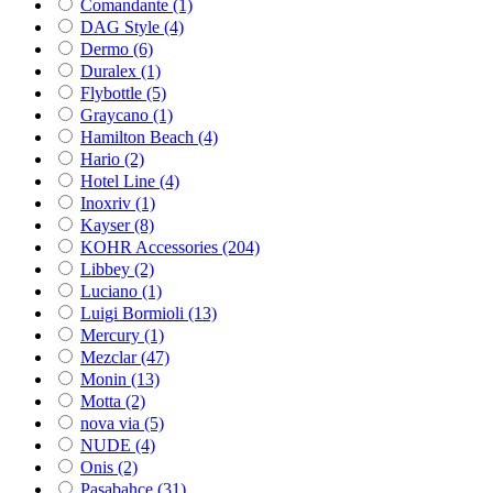
Comandante
(1)
DAG Style
(4)
Dermo
(6)
Duralex
(1)
Flybottle
(5)
Graycano
(1)
Hamilton Beach
(4)
Hario
(2)
Hotel Line
(4)
Inoxriv
(1)
Kayser
(8)
KOHR Accessories
(204)
Libbey
(2)
Luciano
(1)
Luigi Bormioli
(13)
Mercury
(1)
Mezclar
(47)
Monin
(13)
Motta
(2)
nova via
(5)
NUDE
(4)
Onis
(2)
Pasabahce
(31)