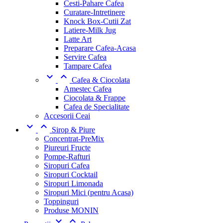
Cesti-Pahare Cafea
Curatare-Intretinere
Knock Box-Cutii Zat
Latiere-Milk Jug
Latte Art
Preparare Cafea-Acasa
Servire Cafea
Tampare Cafea


Cafea & Ciocolata
Amestec Cafea
Ciocolata & Frappe
Cafea de Specialitate
Accesorii Ceai


Sirop & Piure
Concentrat-PreMix
Piureuri Fructe
Pompe-Rafturi
Siropuri Cafea
Siropuri Cocktail
Siropuri Limonada
Siropuri Mici (pentru Acasa)
Toppinguri
Produse MONIN

