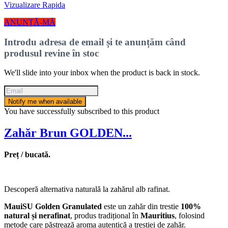
Vizualizare Rapida
ANUNȚĂ-MĂ
Introdu adresa de email și te anunțăm când
produsul revine în stoc
We'll slide into your inbox when the product is back in stock.
Notify me when available
You have successfully subscribed to this product
Zahăr Brun GOLDEN...
Preț / bucată.
Descoperă alternativa naturală la zahărul alb rafinat.
MauiSU Golden Granulated
este un zahăr din trestie
100%
natural și nerafinat
, produs tradițional în
Mauritius
, folosind
metode care păstrează aroma autentică a trestiei de zahăr.