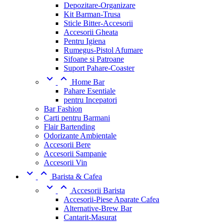
Depozitare-Organizare
Kit Barman-Trusa
Sticle Bitter-Accesorii
Accesorii Gheata
Pentru Igiena
Rumegus-Pistol Afumare
Sifoane si Patroane
Suport Pahare-Coaster


Home Bar
Pahare Esentiale
pentru Incepatori
Bar Fashion
Carti pentru Barmani
Flair Bartending
Odorizante Ambientale
Accesorii Bere
Accesorii Sampanie
Accesorii Vin


Barista & Cafea


Accesorii Barista
Accesorii-Piese Aparate Cafea
Alternative-Brew Bar
Cantarit-Masurat