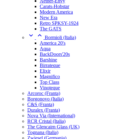
Aether-Envy
Carats-Hobstar
Modern America
New Era
Retro SPKSY-1924
The GATS


Bormioli (Italia)
America 20's
Aqua
BackDoors'20s
Barshine
Birrateque
Elixir
Magnifico
Top Class
Vinoteque
Arcoroc (Franta)
Borgonovo (Italia)
C&S (Franta)
Duralex (Franta)
Nova Via (International)
RCR Cristal (Italia)
The Glencairn Glass (UK)
Tognana (Italia)
Zwiesel (Germania)