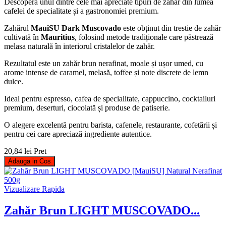
Descoperă unul dintre cele mai apreciate tipuri de zahăr din lumea
cafelei de specialitate și a gastronomiei premium.
Zahărul
MauiSU Dark Muscovado
este obținut din trestie de zahăr
cultivată în
Mauritius
, folosind metode tradiționale care păstrează
melasa naturală în interiorul cristalelor de zahăr.
Rezultatul este un zahăr brun nerafinat, moale și ușor umed, cu
arome intense de caramel, melasă, toffee și note discrete de lemn
dulce.
Ideal pentru espresso, cafea de specialitate, cappuccino, cocktailuri
premium, deserturi, ciocolată și produse de patiserie.
O alegere excelentă pentru barista, cafenele, restaurante, cofetării și
pentru cei care apreciază ingrediente autentice.
20,84 lei
Pret
Adauga in Cos
Vizualizare Rapida
Zahăr Brun LIGHT MUSCOVADO...