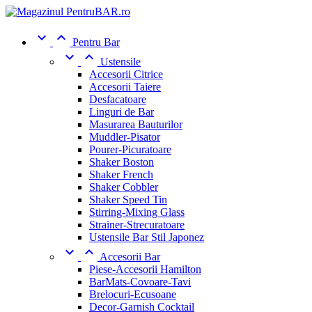


Pentru Bar


Ustensile
Accesorii Citrice
Accesorii Taiere
Desfacatoare
Linguri de Bar
Masurarea Bauturilor
Muddler-Pisator
Pourer-Picuratoare
Shaker Boston
Shaker French
Shaker Cobbler
Shaker Speed Tin
Stirring-Mixing Glass
Strainer-Strecuratoare
Ustensile Bar Stil Japonez


Accesorii Bar
Piese-Accesorii Hamilton
BarMats-Covoare-Tavi
Brelocuri-Ecusoane
Decor-Garnish Cocktail