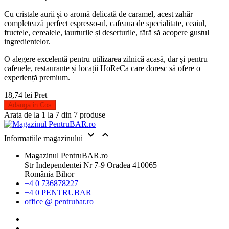
Cu cristale aurii și o aromă delicată de caramel, acest zahăr
completează perfect espresso-ul, cafeaua de specialitate, ceaiul,
fructele, cerealele, iaurturile și deserturile, fără să acopere gustul
ingredientelor.
O alegere excelentă pentru utilizarea zilnică acasă, dar și pentru
cafenele, restaurante și locații HoReCa care doresc să ofere o
experiență premium.
18,74 lei
Pret
Adauga in Cos
Arata de la 1 la 7 din 7 produse


Informatiile magazinului
Magazinul PentruBAR.ro
Str Independentei Nr 7-9 Oradea 410065
România Bihor
+4 0 736878227
+4 0 PENTRUBAR
office @ pentrubar.ro