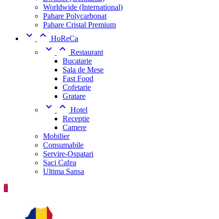
Worldwide (International)
Pahare Polycarbonat
Pahare Cristal Premium


HoReCa


Restaurant
Bucatarie
Sala de Mese
Fast Food
Cofetarie
Gratare


Hotel
Receptie
Camere
Mobilier
Consumabile
Servire-Ospatari
Saci Cafea
Ultima Sansa
0