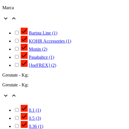
Marca



Barista Line
(1)

KOHR Accessories
(1)

Monin
(2)

Pasabahce
(1)

[JoeFREX]
(2)
Greutate - Kg:
Greutate - Kg:



0.1
(1)

0.5
(3)

0.36
(1)