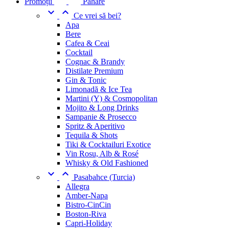
Promoții
Pahare


Ce vrei să bei?
Apa
Bere
Cafea & Ceai
Cocktail
Cognac & Brandy
Distilate Premium
Gin & Tonic
Limonadă & Ice Tea
Martini (Y) & Cosmopolitan
Mojito & Long Drinks
Sampanie & Prosecco
Spritz & Aperitivo
Tequila & Shots
Tiki & Cocktailuri Exotice
Vin Rosu, Alb & Rosé
Whisky & Old Fashioned


Pasabahce (Turcia)
Allegra
Amber-Napa
Bistro-CinCin
Boston-Riva
Capri-Holiday