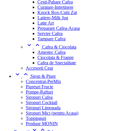
Cesti-Pahare Cafea
Curatare-Intretinere
Knock Box-Cutii Zat
Latiere-Milk Jug
Latte Art
Preparare Cafea-Acasa
Servire Cafea
Tampare Cafea


Cafea & Ciocolata
Amestec Cafea
Ciocolata & Frappe
Cafea de Specialitate
Accesorii Ceai


Sirop & Piure
Concentrat-PreMix
Piureuri Fructe
Pompe-Rafturi
Siropuri Cafea
Siropuri Cocktail
Siropuri Limonada
Siropuri Mici (pentru Acasa)
Toppinguri
Produse MONIN

