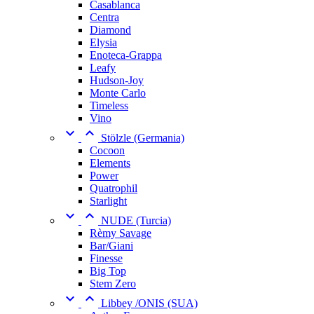
Casablanca
Centra
Diamond
Elysia
Enoteca-Grappa
Leafy
Hudson-Joy
Monte Carlo
Timeless
Vino


Stölzle (Germania)
Cocoon
Elements
Power
Quatrophil
Starlight


NUDE (Turcia)
Rèmy Savage
Bar/Giani
Finesse
Big Top
Stem Zero


Libbey /ONIS (SUA)