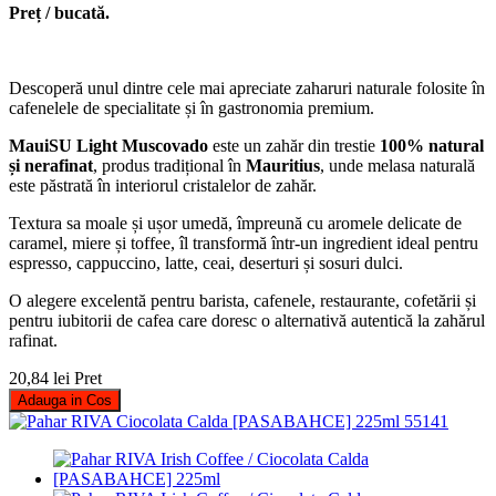
Preț / bucată.
Descoperă unul dintre cele mai apreciate zaharuri naturale folosite în
cafenelele de specialitate și în gastronomia premium.
MauiSU Light Muscovado
este un zahăr din trestie
100% natural
și nerafinat
, produs tradițional în
Mauritius
, unde melasa naturală
este păstrată în interiorul cristalelor de zahăr.
Textura sa moale și ușor umedă, împreună cu aromele delicate de
caramel, miere și toffee, îl transformă într-un ingredient ideal pentru
espresso, cappuccino, latte, ceai, deserturi și sosuri dulci.
O alegere excelentă pentru barista, cafenele, restaurante, cofetării și
pentru iubitorii de cafea care doresc o alternativă autentică la zahărul
rafinat.
20,84 lei
Pret
Adauga in Cos