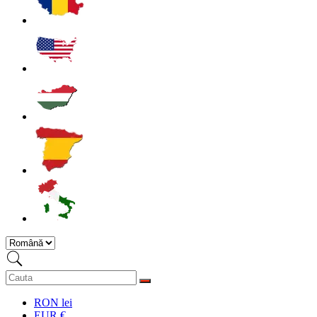
RON lei
EUR €