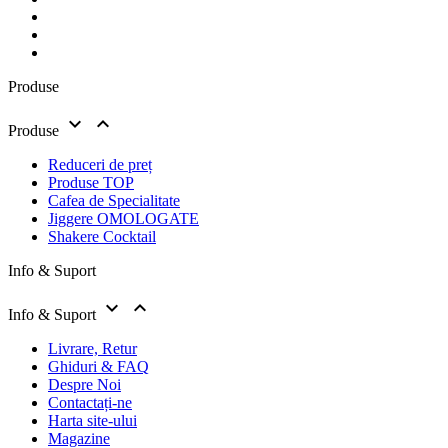
Produse


Produse
Reduceri de preț
Produse TOP
Cafea de Specialitate
Jiggere OMOLOGATE
Shakere Cocktail
Info & Suport


Info & Suport
Livrare, Retur
Ghiduri & FAQ
Despre Noi
Contactați-ne
Harta site-ului
Magazine