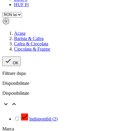
HUF Ft
Acasa
Barista & Cafea
Cafea & Ciocolata
Ciocolata & Frappe

OK
Filtrare dupa
Disponibilitate
Disponibilitate



Indisponibil
(2)
Marca