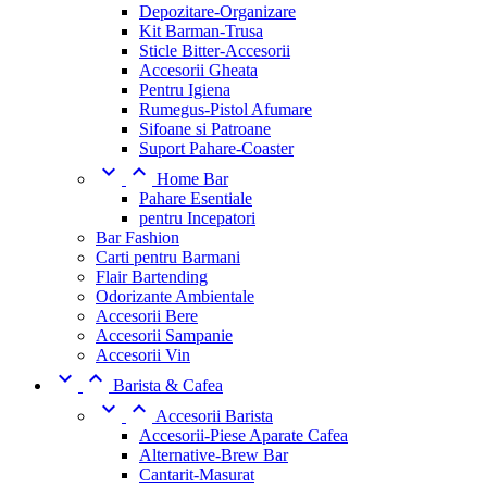
Depozitare-Organizare
Kit Barman-Trusa
Sticle Bitter-Accesorii
Accesorii Gheata
Pentru Igiena
Rumegus-Pistol Afumare
Sifoane si Patroane
Suport Pahare-Coaster


Home Bar
Pahare Esentiale
pentru Incepatori
Bar Fashion
Carti pentru Barmani
Flair Bartending
Odorizante Ambientale
Accesorii Bere
Accesorii Sampanie
Accesorii Vin


Barista & Cafea


Accesorii Barista
Accesorii-Piese Aparate Cafea
Alternative-Brew Bar
Cantarit-Masurat