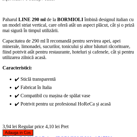
Paharul
LINE 290 ml
de la
BORMIOLI
îmbină designul italian cu
un model striat vertical, care oferă atât un aspect plăcut, cât și o priză
mai sigură în timpul utilizării.
Capacitatea de 290 ml îl recomandă pentru servirea apei, apei
minerale, limonadei, sucurilor, tonicului și altor băuturi răcoritoare,
fiind potrivit atât pentru restaurante, hoteluri și cafenele, cât și pentru
utilizarea zilnică acasă.
Caracteristici:
✔️ Sticlă transparentă
✔️ Fabricat în Italia
✔️ Compatibil cu mașina de spălat vase
✔️ Potrivit pentru uz profesional HoReCa și acasă
3,94 lei
Regular price
4,10 lei
Pret
Adauga in Cos