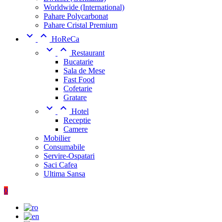
Worldwide (International)
Pahare Polycarbonat
Pahare Cristal Premium


HoReCa


Restaurant
Bucatarie
Sala de Mese
Fast Food
Cofetarie
Gratare


Hotel
Receptie
Camere
Mobilier
Consumabile
Servire-Ospatari
Saci Cafea
Ultima Sansa
0