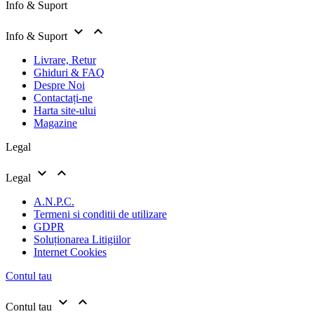
Info & Suport


Info & Suport
Livrare, Retur
Ghiduri & FAQ
Despre Noi
Contactați-ne
Harta site-ului
Magazine
Legal


Legal
A.N.P.C.
Termeni si conditii de utilizare
GDPR
Soluționarea Litigiilor
Internet Cookies
Contul tau


Contul tau