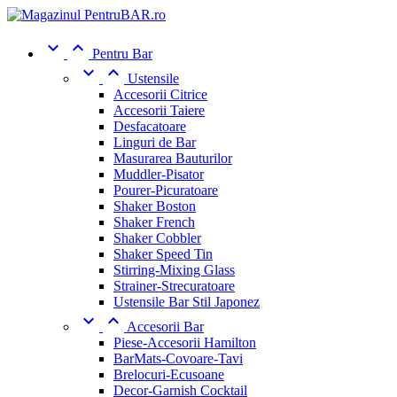


Pentru Bar


Ustensile
Accesorii Citrice
Accesorii Taiere
Desfacatoare
Linguri de Bar
Masurarea Bauturilor
Muddler-Pisator
Pourer-Picuratoare
Shaker Boston
Shaker French
Shaker Cobbler
Shaker Speed Tin
Stirring-Mixing Glass
Strainer-Strecuratoare
Ustensile Bar Stil Japonez


Accesorii Bar
Piese-Accesorii Hamilton
BarMats-Covoare-Tavi
Brelocuri-Ecusoane
Decor-Garnish Cocktail