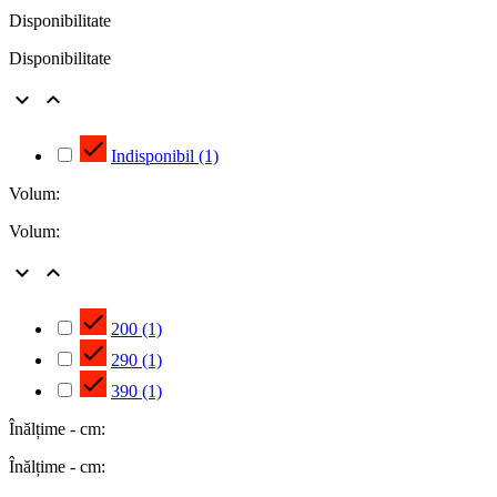
Disponibilitate
Disponibilitate



Indisponibil
(1)
Volum:
Volum:



200
(1)

290
(1)

390
(1)
Înălțime - cm:
Înălțime - cm: