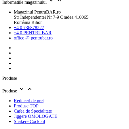


Informatiile magazinului
Magazinul PentruBAR.ro
Str Independentei Nr 7-9 Oradea 410065
România Bihor
+4 0 736878227
+4 0 PENTRUBAR
office @ pentrubar.ro
Produse


Produse
Reduceri de preț
Produse TOP
Cafea de Specialitate
Jiggere OMOLOGATE
Shakere Cocktail