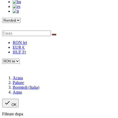
RON lei
EUR €
HUF Ft
Acasa
Pahare
Bormioli (Italia)
Aqua

OK
Filtrare dupa