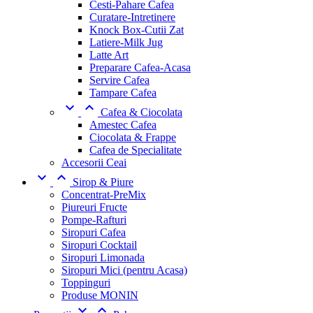
Cesti-Pahare Cafea
Curatare-Intretinere
Knock Box-Cutii Zat
Latiere-Milk Jug
Latte Art
Preparare Cafea-Acasa
Servire Cafea
Tampare Cafea


Cafea & Ciocolata
Amestec Cafea
Ciocolata & Frappe
Cafea de Specialitate
Accesorii Ceai


Sirop & Piure
Concentrat-PreMix
Piureuri Fructe
Pompe-Rafturi
Siropuri Cafea
Siropuri Cocktail
Siropuri Limonada
Siropuri Mici (pentru Acasa)
Toppinguri
Produse MONIN

