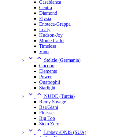
Casablanca
Centra
Diamond
Elysia
Enoteca-Grappa
Leafy
Hudson-Joy
Monte Carlo
Timeless
Vino


Stölzle (Germania)
Cocoon
Elements
Power
Quatrophil
Starlight


NUDE (Turcia)
Rèmy Savage
Bar/Giani
Finesse
Big Top
Stem Zero


Libbey /ONIS (SUA)