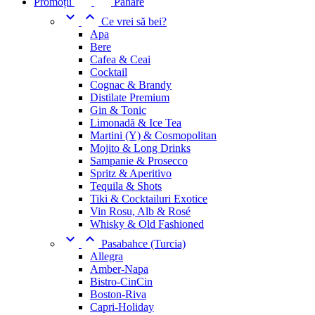
Promoții
Pahare


Ce vrei să bei?
Apa
Bere
Cafea & Ceai
Cocktail
Cognac & Brandy
Distilate Premium
Gin & Tonic
Limonadă & Ice Tea
Martini (Y) & Cosmopolitan
Mojito & Long Drinks
Sampanie & Prosecco
Spritz & Aperitivo
Tequila & Shots
Tiki & Cocktailuri Exotice
Vin Rosu, Alb & Rosé
Whisky & Old Fashioned


Pasabahce (Turcia)
Allegra
Amber-Napa
Bistro-CinCin
Boston-Riva
Capri-Holiday