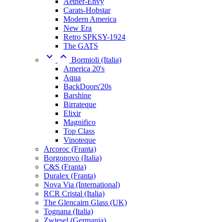
Aether-Envy
Carats-Hobstar
Modern America
New Era
Retro SPKSY-1924
The GATS


Bormioli (Italia)
America 20's
Aqua
BackDoors'20s
Barshine
Birrateque
Elixir
Magnifico
Top Class
Vinoteque
Arcoroc (Franta)
Borgonovo (Italia)
C&S (Franta)
Duralex (Franta)
Nova Via (International)
RCR Cristal (Italia)
The Glencairn Glass (UK)
Tognana (Italia)
Zwiesel (Germania)