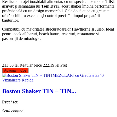
Realizat din oțel inoxidabil alimentar, cu un spectaculos model
TIKI
gravat
și semnătura lui
Tom Dyer
, acest shaker îmbină performanța
profesională cu un design memorabil. Cele două cupe cu greutate
oferă echilibru excelent și control precis în timpul preparării
băuturilor.
Compatibil cu majoritatea strecurătoarelor Hawthorne și Julep. Ideal
pentru cocktail baruri, beach baruri, resorturi, restaurante și
pasionații de mixologie.
213,30 lei
Regular price
222,19 lei
Pret
Adauga in Cos
Vizualizare Rapida
Boston Shaker TIN + TIN...
Preț / set.
Setul conține: