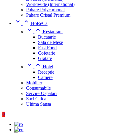
Worldwide (International)
Pahare Polycarbonat
Pahare Cristal Premium


HoReCa


Restaurant
Bucatarie
Sala de Mese
Fast Food
Cofetarie
Gratare


Hotel
Receptie
Camere
Mobilier
Consumabile
Servire-Ospatari
Saci Cafea
Ultima Sansa
0