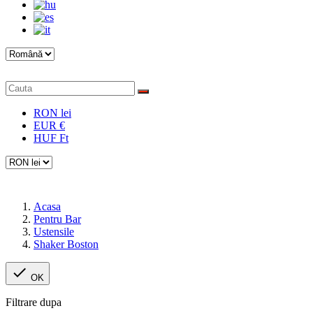
RON lei
EUR €
HUF Ft
Acasa
Pentru Bar
Ustensile
Shaker Boston

OK
Filtrare dupa