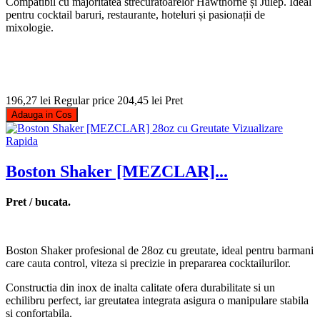
Compatibil cu majoritatea strecurătoarelor Hawthorne și Julep. Ideal
pentru cocktail baruri, restaurante, hoteluri și pasionații de
mixologie.
196,27 lei
Regular price
204,45 lei
Pret
Adauga in Cos
Vizualizare
Rapida
Boston Shaker [MEZCLAR]...
Pret / bucata.
Boston Shaker profesional de 28oz cu greutate, ideal pentru barmani
care cauta control, viteza si precizie in prepararea cocktailurilor.
Constructia din inox de inalta calitate ofera durabilitate si un
echilibru perfect, iar greutatea integrata asigura o manipulare stabila
si confortabila.