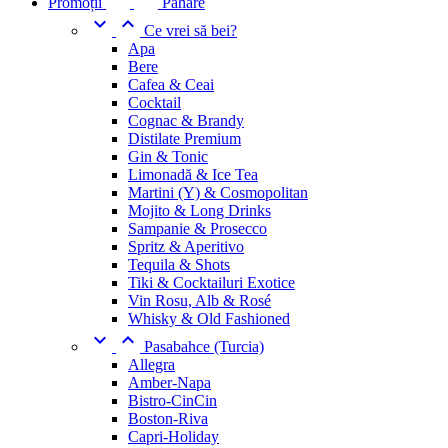
Promoții
Pahare


Ce vrei să bei?
Apa
Bere
Cafea & Ceai
Cocktail
Cognac & Brandy
Distilate Premium
Gin & Tonic
Limonadă & Ice Tea
Martini (Y) & Cosmopolitan
Mojito & Long Drinks
Sampanie & Prosecco
Spritz & Aperitivo
Tequila & Shots
Tiki & Cocktailuri Exotice
Vin Rosu, Alb & Rosé
Whisky & Old Fashioned


Pasabahce (Turcia)
Allegra
Amber-Napa
Bistro-CinCin
Boston-Riva
Capri-Holiday