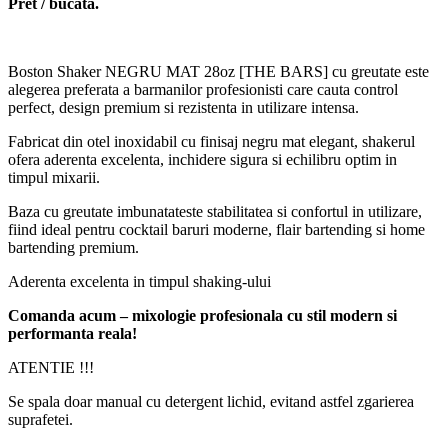
Pret / bucata.
Boston Shaker NEGRU MAT 28oz [THE BARS] cu greutate este
alegerea preferata a barmanilor profesionisti care cauta control
perfect, design premium si rezistenta in utilizare intensa.
Fabricat din otel inoxidabil cu finisaj negru mat elegant, shakerul
ofera aderenta excelenta, inchidere sigura si echilibru optim in
timpul mixarii.
Baza cu greutate imbunatateste stabilitatea si confortul in utilizare,
fiind ideal pentru cocktail baruri moderne, flair bartending si home
bartending premium.
Aderenta excelenta in timpul shaking-ului
Comanda acum – mixologie profesionala cu stil modern si
performanta reala!
ATENTIE !!!
Se spala doar manual cu detergent lichid, evitand astfel zgarierea
suprafetei.