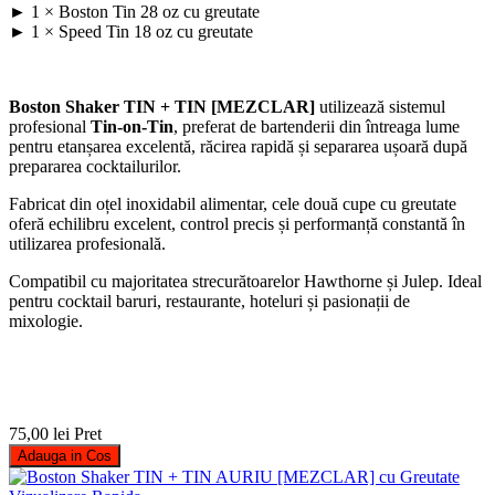
► 1 × Boston Tin 28 oz cu greutate
► 1 × Speed Tin 18 oz cu greutate
Boston Shaker TIN + TIN [MEZCLAR]
utilizează sistemul
profesional
Tin-on-Tin
, preferat de bartenderii din întreaga lume
pentru etanșarea excelentă, răcirea rapidă și separarea ușoară după
prepararea cocktailurilor.
Fabricat din oțel inoxidabil alimentar, cele două cupe cu greutate
oferă echilibru excelent, control precis și performanță constantă în
utilizarea profesională.
Compatibil cu majoritatea strecurătoarelor Hawthorne și Julep. Ideal
pentru cocktail baruri, restaurante, hoteluri și pasionații de
mixologie.
75,00 lei
Pret
Adauga in Cos