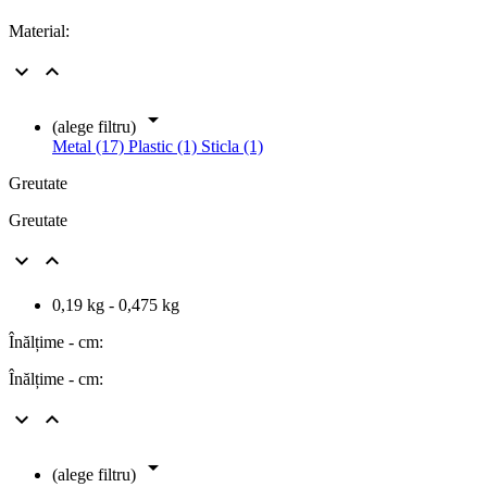
Material:



(alege filtru)
Metal (17)
Plastic (1)
Sticla (1)
Greutate
Greutate


0,19 kg - 0,475 kg
Înălțime - cm:
Înălțime - cm:



(alege filtru)