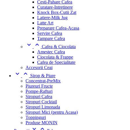
Cesti-Pahare Cafea
Curatare-Intretinere
Knock Box-Cutii Zat
Latiere-Milk Jug
Latte Art
Preparare Cafea-Acasa
Servire Cafea
Tampare Cafea


Cafea & Ciocolata
Amestec Cafea
Ciocolata & Frappe
Cafea de Specialitate
Accesorii Ceai


Sirop & Piure
Concentrat-PreMix
Piureuri Fructe
Pompe-Rafturi
Siropuri Cafea
Siropuri Cocktail
Siropuri Limonada
Siropuri Mici (pentru Acasa)
Toppinguri
Produse MONIN

