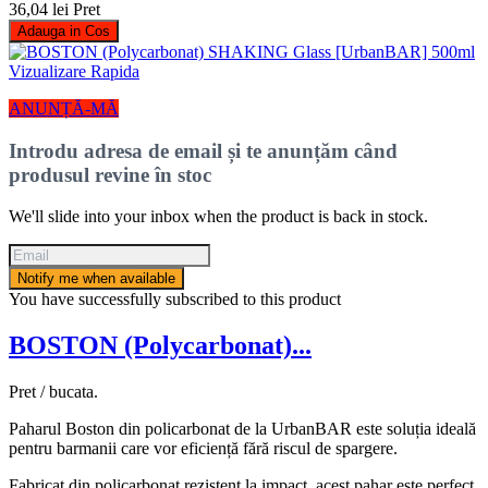
36,04 lei
Pret
Adauga in Cos
Vizualizare Rapida
ANUNȚĂ-MĂ
Introdu adresa de email și te anunțăm când
produsul revine în stoc
We'll slide into your inbox when the product is back in stock.
Notify me when available
You have successfully subscribed to this product
BOSTON (Polycarbonat)...
Pret / bucata.
Paharul Boston din policarbonat de la UrbanBAR este soluția ideală
pentru barmanii care vor eficiență fără riscul de spargere.
Fabricat din policarbonat rezistent la impact, acest pahar este perfect