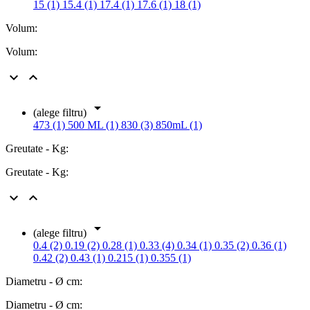
15 (1)
15.4 (1)
17.4 (1)
17.6 (1)
18 (1)
Volum:
Volum:



(alege filtru)
473 (1)
500 ML (1)
830 (3)
850mL (1)
Greutate - Kg:
Greutate - Kg:



(alege filtru)
0.4 (2)
0.19 (2)
0.28 (1)
0.33 (4)
0.34 (1)
0.35 (2)
0.36 (1)
0.42 (2)
0.43 (1)
0.215 (1)
0.355 (1)
Diametru - Ø cm:
Diametru - Ø cm: