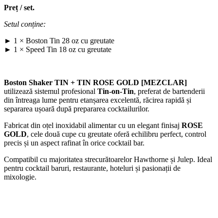
Preț / set.
Setul conține:
► 1 × Boston Tin 28 oz cu greutate
► 1 × Speed Tin 18 oz cu greutate
Boston Shaker TIN + TIN ROSE GOLD [MEZCLAR]
utilizează sistemul profesional
Tin-on-Tin
, preferat de bartenderii
din întreaga lume pentru etanșarea excelentă, răcirea rapidă și
separarea ușoară după prepararea cocktailurilor.
Fabricat din oțel inoxidabil alimentar cu un elegant finisaj
ROSE
GOLD
, cele două cupe cu greutate oferă echilibru perfect, control
precis și un aspect rafinat în orice cocktail bar.
Compatibil cu majoritatea strecurătoarelor Hawthorne și Julep. Ideal
pentru cocktail baruri, restaurante, hoteluri și pasionații de
mixologie.