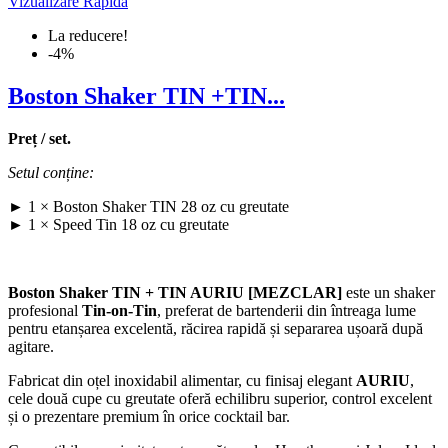
Vizualizare Rapida
La reducere!
-4%
Boston Shaker TIN +TIN...
Preț / set.
Setul conține:
► 1 × Boston Shaker TIN 28 oz cu greutate
► 1 × Speed Tin 18 oz cu greutate
Boston Shaker TIN + TIN AURIU [MEZCLAR]
este un shaker
profesional
Tin-on-Tin
, preferat de bartenderii din întreaga lume
pentru etanșarea excelentă, răcirea rapidă și separarea ușoară după
agitare.
Fabricat din oțel inoxidabil alimentar, cu finisaj elegant
AURIU
,
cele două cupe cu greutate oferă echilibru superior, control excelent
și o prezentare premium în orice cocktail bar.