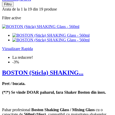
Filtru
Arata de la 1 la 19 din 19 produse
Filtre active
Vizualizare Rapida
La reducere!
-3%
BOSTON (Sticla) SHAKING...
Pret / bucata.
(*!*) Se vinde DOAR paharul, fara Shaker Boston din inox.
Pahar profesional
Boston Shaking Glass / Mixing Glass
cu o
capacitate de
560ml (16oz)
, compatibil cu majoritatea shakerelor