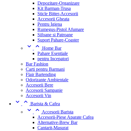
Depozitare-Organizare
Kit Barman-Trusa
Sticle Bitter-Accesorii
Accesorii Gheata
Pentru Igiena
Rumegus-Pistol Afumare
Sifoane si Patroane
Suport Pahare-Coaster


Home Bar
Pahare Esentiale
pentru Incepatori
Bar Fashion
Carti pentru Barmani
Flair Bartending
Odorizante Ambientale
Accesorii Bere
Accesorii Sampanie
Accesorii Vin


Barista & Cafea


Accesorii Barista
Accesorii-Piese Aparate Cafea
Alternative-Brew Bar
Cantarit-Masurat