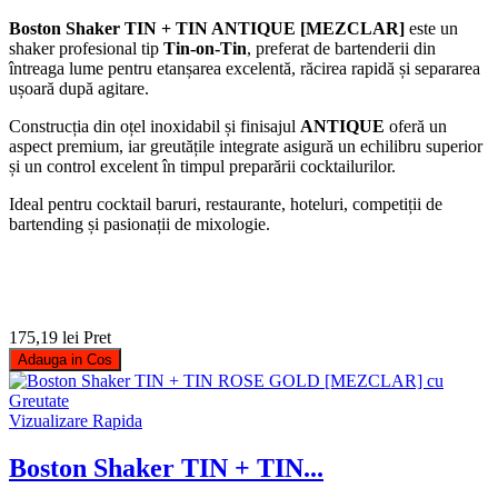
Boston Shaker TIN + TIN ANTIQUE [MEZCLAR]
este un
shaker profesional tip
Tin-on-Tin
, preferat de bartenderii din
întreaga lume pentru etanșarea excelentă, răcirea rapidă și separarea
ușoară după agitare.
Construcția din oțel inoxidabil și finisajul
ANTIQUE
oferă un
aspect premium, iar greutățile integrate asigură un echilibru superior
și un control excelent în timpul preparării cocktailurilor.
Ideal pentru cocktail baruri, restaurante, hoteluri, competiții de
bartending și pasionații de mixologie.
175,19 lei
Pret
Adauga in Cos
Vizualizare Rapida
Boston Shaker TIN + TIN...