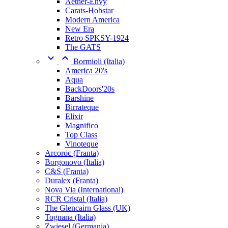
Aether-Envy
Carats-Hobstar
Modern America
New Era
Retro SPKSY-1924
The GATS


Bormioli (Italia)
America 20's
Aqua
BackDoors'20s
Barshine
Birrateque
Elixir
Magnifico
Top Class
Vinoteque
Arcoroc (Franta)
Borgonovo (Italia)
C&S (Franta)
Duralex (Franta)
Nova Via (International)
RCR Cristal (Italia)
The Glencairn Glass (UK)
Tognana (Italia)
Zwiesel (Germania)