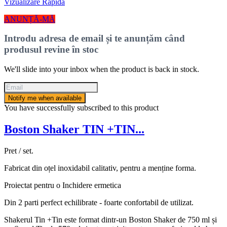
Vizualizare Rapida
ANUNȚĂ-MĂ
Introdu adresa de email și te anunțăm când
produsul revine în stoc
We'll slide into your inbox when the product is back in stock.
Notify me when available
You have successfully subscribed to this product
Boston Shaker TIN +TIN...
Pret / set.
Fabricat din oțel inoxidabil calitativ, pentru a menține forma.
Proiectat pentru o Inchidere ermetica
Din 2 parti perfect echilibrate - foarte confortabil de utilizat.
Shakerul Tin +Tin este format dintr-un Boston Shaker de 750 ml și