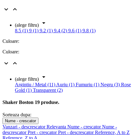



(alege filtru)
8.5 (1)
9 (1)
9.2 (1)
9.4 (2)
9.6 (1)
9.8 (1)
Culoare:
Culoare:



(alege filtru)
Argintiu / Metal (11)
Auriu (1)
Fumuriu (1)
Negru (3)
Rose
Gold (1)
Transparent (2)
Shaker Boston
19 produse.
Sorteaza dupa:
Nume - crescator
Vanzari - descrescator
Relevanta
Nume - crescator
Nume -
descrescator
Pret - crescator
Pret - descrescator
Reference, A to Z
Reference, Z to A