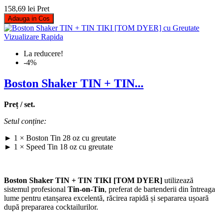
158,69 lei
Pret
Adauga in Cos
Vizualizare Rapida
La reducere!
-4%
Boston Shaker TIN + TIN...
Preț / set.
Setul conține:
► 1 × Boston Tin 28 oz cu greutate
► 1 × Speed Tin 18 oz cu greutate
Boston Shaker TIN + TIN TIKI [TOM DYER]
utilizează
sistemul profesional
Tin-on-Tin
, preferat de bartenderii din întreaga
lume pentru etanșarea excelentă, răcirea rapidă și separarea ușoară
după prepararea cocktailurilor.