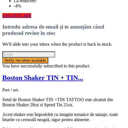
La reducere!
-4%
ANUNȚĂ-MĂ
Introdu adresa de email și te anunțăm când
produsul revine în stoc
We'll slide into your inbox when the product is back in stock.
Notify me when available
You have successfully subscribed to this product
Boston Shaker TIN + TIN...
Pret / set.
Setul de Boston Shaker TIN +TIN TATTOO este alcatuit din
Boston Shaker 28oz si Speed Tin 21oz.
Acest shaker este împodobit cu imagini tematice de tatuaje, toate
întarite cu cerneală neagră, sigur pentru alimente.