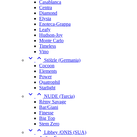
Casablanca
Centra
Diamond
Elysia
Enoteca-Grappa
Leafy
Hudson-Joy
Monte Carlo
Timeless
Vino


Stölzle (Germania)
Cocoon
Elements
Power
Quatrophil
Starlight


NUDE (Turcia)
Rèmy Savage
Bar/Giani
Finesse
Big Top
Stem Zero


Libbey /ONIS (SUA)