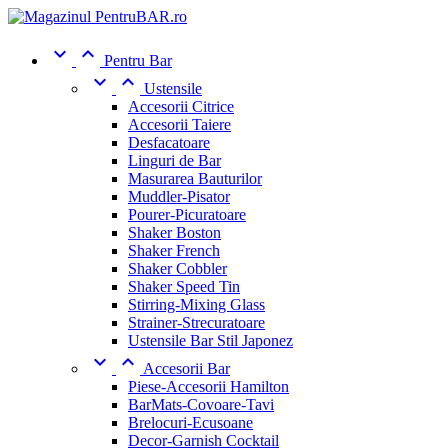


Pentru Bar


Ustensile
Accesorii Citrice
Accesorii Taiere
Desfacatoare
Linguri de Bar
Masurarea Bauturilor
Muddler-Pisator
Pourer-Picuratoare
Shaker Boston
Shaker French
Shaker Cobbler
Shaker Speed Tin
Stirring-Mixing Glass
Strainer-Strecuratoare
Ustensile Bar Stil Japonez


Accesorii Bar
Piese-Accesorii Hamilton
BarMats-Covoare-Tavi
Brelocuri-Ecusoane
Decor-Garnish Cocktail