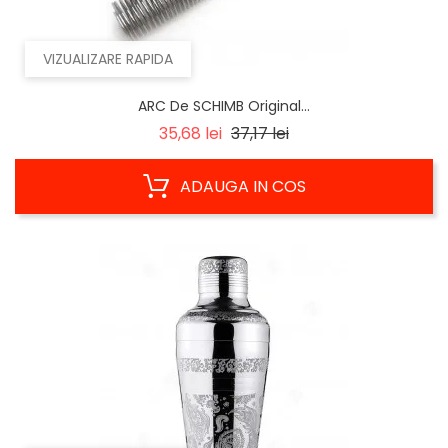
VIZUALIZARE RAPIDA
ARC De SCHIMB Original...
Regular
Pret
35,68 lei
37,17 lei
price
ADAUGA IN COS