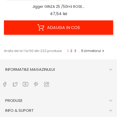
Jigger GINZA 25 /50ml ROSE...
Pret
47,54 lei
ADAUGA IN COS
Arata de la 1 la 50 din 222 produse
1
2
3
…
5
Urmatorul


INFORMATIILE MAGAZINULUI

PRODUSE

INFO & SUPORT