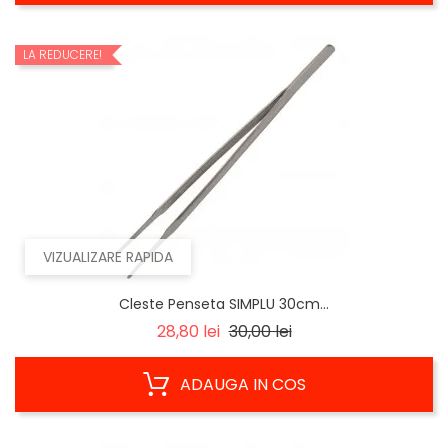
LA REDUCERE!
VIZUALIZARE RAPIDA
Cleste Penseta SIMPLU 30cm...
Regular
Pret
28,80 lei
30,00 lei
price
ADAUGA IN COS