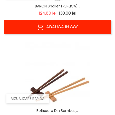
BARON Shaker (REPLICA)...
Regular
Pret
124,80 lei
130,00 lei
price
ADAUGA IN COS
VIZUALIZARE RAPIDA
Betisoare Din Bambus,...