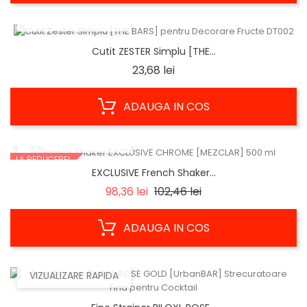
VIZUALIZARE RAPIDA
Cutit ZESTER Simplu [THE...
Pret
23,68 lei
ADAUGA IN COS
VIZUALIZARE RAPIDA
LA REDUCERE!
EXCLUSIVE French Shaker...
Regular
Pret
98,36 lei
102,46 lei
price
ADAUGA IN COS
VIZUALIZARE RAPIDA