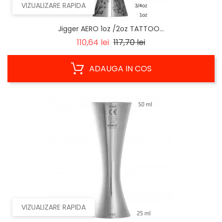
VIZUALIZARE RAPIDA
Jigger AERO 1oz /2oz TATTOO...
Regular
Pret
110,64 lei
117,70 lei
price
ADAUGA IN COS
VIZUALIZARE RAPIDA