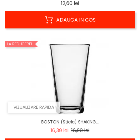
Pret
12,60 lei
ADAUGA IN COS
LA REDUCERE!
VIZUALIZARE RAPIDA
BOSTON (Sticla) SHAKING...
Regular
Pret
16,39 lei
16,90 lei
price