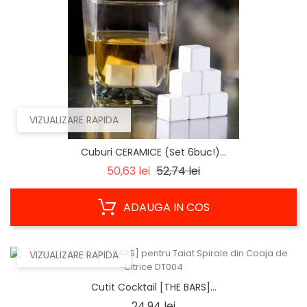
VIZUALIZARE RAPIDA
Cuburi CERAMICE (Set 6buc!)...
Regular
Pret
50,63 lei
52,74 lei
price
ADAUGA IN COS
VIZUALIZARE RAPIDA
Cutit Cocktail [THE BARS]...
Pret
24,94 lei