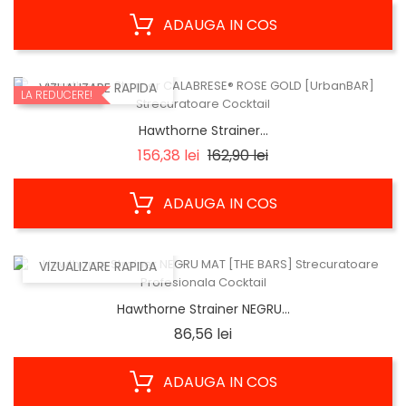
ADAUGA IN COS
VIZUALIZARE RAPIDA
LA REDUCERE!
Hawthorne Strainer...
Regular
Pret
156,38 lei
162,90 lei
price
ADAUGA IN COS
VIZUALIZARE RAPIDA
Hawthorne Strainer NEGRU...
Pret
86,56 lei
ADAUGA IN COS