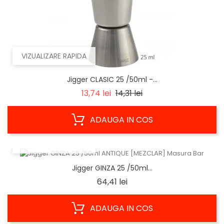
VIZUALIZARE RAPIDA
Jigger CLASIC 25 /50ml -...
Regular
Pret
13,74 lei
14,31 lei
price
ADAUGA IN COS
VIZUALIZARE RAPIDA
Jigger GINZA 25 /50ml...
Pret
64,41 lei
ADAUGA IN COS