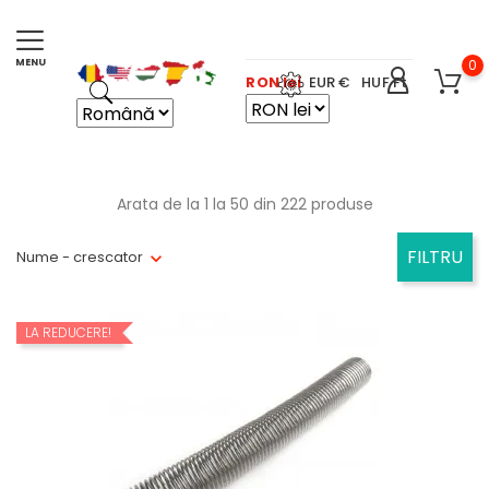
0
RON lei
EUR €
HUF Ft
Arata de la 1 la 50 din 222 produse
FILTRU
Nume - crescator
LA REDUCERE!