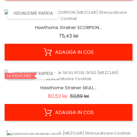
VIZUALIZARE RAPIDA
Hawthorne Strainer SCORPION...
Pret
75,43 lei
ADAUGA IN COS
VIZUALIZARE RAPIDA
LA REDUCERE!
Hawthorne Strainer SKULL...
Regular
Pret
80,53 lei
83,89 lei
price
ADAUGA IN COS
VIZUALIZARE RAPIDA