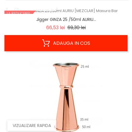
VIZUALIZARE RAPIDA
LA REDUCERE!
Jigger GINZA 25 /50ml AURIU...
Regular
Pret
66,53 lei
69,30 lei
price
ADAUGA IN COS
VIZUALIZARE RAPIDA