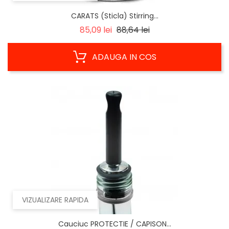
CARATS (Sticla) Stirring...
Regular
Pret
85,09 lei
88,64 lei
price
ADAUGA IN COS
VIZUALIZARE RAPIDA
Cauciuc PROTECTIE / CAPISON...