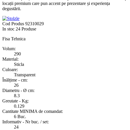
locații premium care pun accent pe prezentare și experiența
degustării.
Cod Produs
92310029
In stoc
24 Produse
Fisa Tehnica
Volum:
290
Material:
Sticla
Culoare:
Transparent
Înălțime - cm:
26
Diametru - Ø cm:
8.3
Greutate - Kg:
0.129
Cantitate MINIMA de comandat:
6 Buc.
Informativ - Nr buc. / set:
24