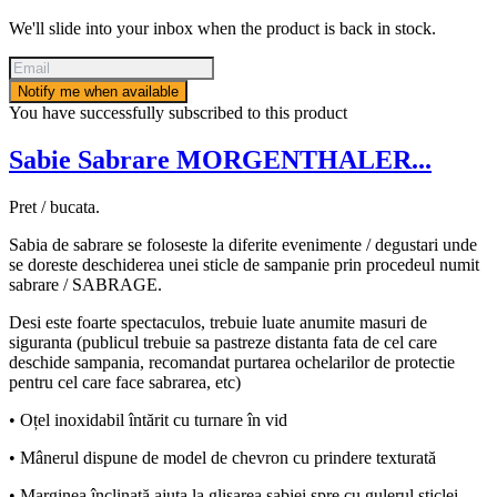
We'll slide into your inbox when the product is back in stock.
Notify me when available
You have successfully subscribed to this product
Sabie Sabrare MORGENTHALER...
Pret / bucata.
Sabia de sabrare se foloseste la diferite evenimente / degustari unde
se doreste deschiderea unei sticle de sampanie prin procedeul numit
sabrare / SABRAGE.
Desi este foarte spectaculos, trebuie luate anumite masuri de
siguranta (publicul trebuie sa pastreze distanta fata de cel care
deschide sampania, recomandat purtarea ochelarilor de protectie
pentru cel care face sabrarea, etc)
• Oțel inoxidabil întărit cu turnare în vid
• Mânerul dispune de model de chevron cu prindere texturată
• Marginea înclinată ajuta la glisarea sabiei spre cu gulerul sticlei