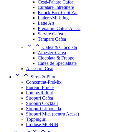
Cesti-Pahare Cafea
Curatare-Intretinere
Knock Box-Cutii Zat
Latiere-Milk Jug
Latte Art
Preparare Cafea-Acasa
Servire Cafea
Tampare Cafea


Cafea & Ciocolata
Amestec Cafea
Ciocolata & Frappe
Cafea de Specialitate
Accesorii Ceai


Sirop & Piure
Concentrat-PreMix
Piureuri Fructe
Pompe-Rafturi
Siropuri Cafea
Siropuri Cocktail
Siropuri Limonada
Siropuri Mici (pentru Acasa)
Toppinguri
Produse MONIN

