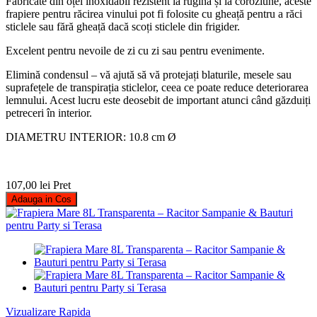
Fabricate din oțel inoxidabil rezistent la rugină și la coroziune, aceste
frapiere pentru răcirea vinului pot fi folosite cu gheață pentru a răci
sticlele sau fără gheață dacă scoți sticlele din frigider.
Excelent pentru nevoile de zi cu zi sau pentru evenimente.
Elimină condensul – vă ajută să vă protejați blaturile, mesele sau
suprafețele de transpirația sticlelor, ceea ce poate reduce deteriorarea
lemnului. Acest lucru este deosebit de important atunci când găzduiți
petreceri în interior.
DIAMETRU INTERIOR: 10.8 cm Ø
107,00 lei
Pret
Adauga in Cos
Vizualizare Rapida