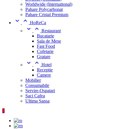
Worldwide (International)
Pahare Polycarbonat
Pahare Cristal Premium


HoReCa


Restaurant
Bucatarie
Sala de Mese
Fast Food
Cofetarie
Gratare


Hotel
Receptie
Camere
Mobilier
Consumabile
Servire-Ospatari
Saci Cafea
Ultima Sansa
0