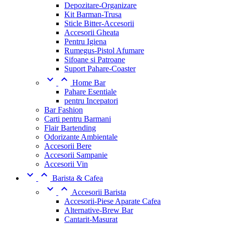
Depozitare-Organizare
Kit Barman-Trusa
Sticle Bitter-Accesorii
Accesorii Gheata
Pentru Igiena
Rumegus-Pistol Afumare
Sifoane si Patroane
Suport Pahare-Coaster


Home Bar
Pahare Esentiale
pentru Incepatori
Bar Fashion
Carti pentru Barmani
Flair Bartending
Odorizante Ambientale
Accesorii Bere
Accesorii Sampanie
Accesorii Vin


Barista & Cafea


Accesorii Barista
Accesorii-Piese Aparate Cafea
Alternative-Brew Bar
Cantarit-Masurat