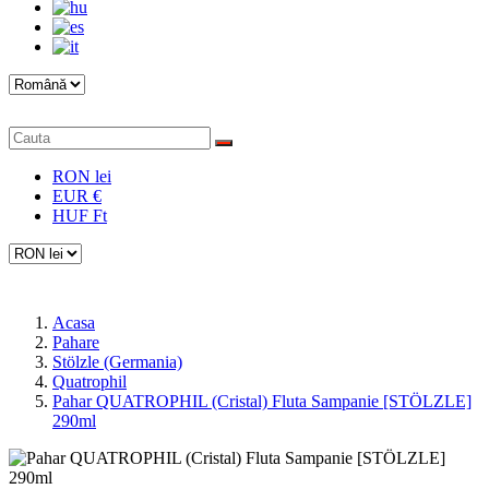
RON lei
EUR €
HUF Ft
Acasa
Pahare
Stölzle (Germania)
Quatrophil
Pahar QUATROPHIL (Cristal) Fluta Sampanie [STÖLZLE]
290ml