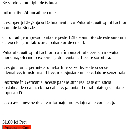
Se vinde la multiplu de 6 bucati.
Informativ: 24 bucati pe cutie.
Descoperiți Eleganța și Rafinamentul cu Paharul Quattrophil Lichior
65ml de la Stölzle.
Cu o tradiție impresionantă de peste 128 de ani, Stölzle este sinonim
cu excelența în fabricarea paharelor de cristal.
Paharul Quattrophil Lichior 65ml îmbină stilul clasic cu inovația
modernă, oferind o experiență de neuitat la fiecare sorbitură.
Designul unic permite aromelor fine să se dezvolte și să se
intensifice, transformând fiecare degustare într-o călătorie senzorială.
Fabricate în Germania, aceste pahare sunt realizate din sticla
cristalină de cea mai bună calitate, garantând durabilitate și claritate
impecabilă.
Dacă aveți nevoie de alte informații, nu ezitați să ne contactați.
.
31,80 lei
Pret
Adauga in Cos