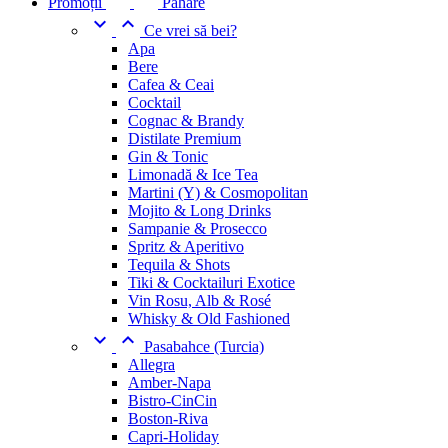
Promoții
Pahare


Ce vrei să bei?
Apa
Bere
Cafea & Ceai
Cocktail
Cognac & Brandy
Distilate Premium
Gin & Tonic
Limonadă & Ice Tea
Martini (Y) & Cosmopolitan
Mojito & Long Drinks
Sampanie & Prosecco
Spritz & Aperitivo
Tequila & Shots
Tiki & Cocktailuri Exotice
Vin Rosu, Alb & Rosé
Whisky & Old Fashioned


Pasabahce (Turcia)
Allegra
Amber-Napa
Bistro-CinCin
Boston-Riva
Capri-Holiday