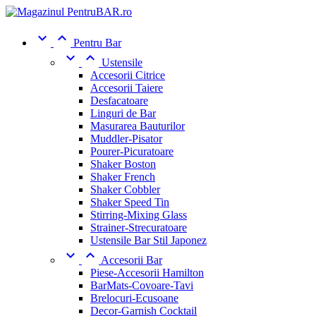


Pentru Bar


Ustensile
Accesorii Citrice
Accesorii Taiere
Desfacatoare
Linguri de Bar
Masurarea Bauturilor
Muddler-Pisator
Pourer-Picuratoare
Shaker Boston
Shaker French
Shaker Cobbler
Shaker Speed Tin
Stirring-Mixing Glass
Strainer-Strecuratoare
Ustensile Bar Stil Japonez


Accesorii Bar
Piese-Accesorii Hamilton
BarMats-Covoare-Tavi
Brelocuri-Ecusoane
Decor-Garnish Cocktail