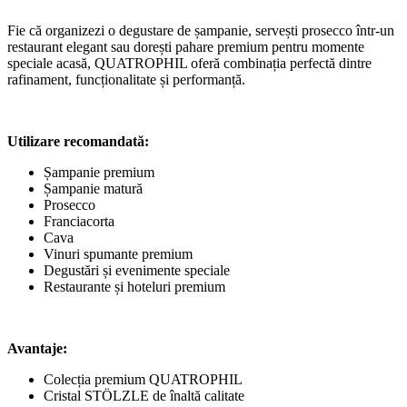
Fie că organizezi o degustare de șampanie, servești prosecco într-un
restaurant elegant sau dorești pahare premium pentru momente
speciale acasă, QUATROPHIL oferă combinația perfectă dintre
rafinament, funcționalitate și performanță.
Utilizare recomandată:
Șampanie premium
Șampanie matură
Prosecco
Franciacorta
Cava
Vinuri spumante premium
Degustări și evenimente speciale
Restaurante și hoteluri premium
Avantaje:
Colecția premium QUATROPHIL
Cristal STÖLZLE de înaltă calitate