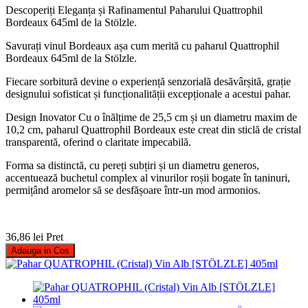
Descoperiți Eleganța și Rafinamentul Paharului Quattrophil
Bordeaux 645ml de la Stölzle.
Savurați vinul Bordeaux așa cum merită cu paharul Quattrophil
Bordeaux 645ml de la Stölzle.
Fiecare sorbitură devine o experiență senzorială desăvârșită, grație
designului sofisticat și funcționalității excepționale a acestui pahar.
Design Inovator Cu o înălțime de 25,5 cm și un diametru maxim de
10,2 cm, paharul Quattrophil Bordeaux este creat din sticlă de cristal
transparentă, oferind o claritate impecabilă.
Forma sa distinctă, cu pereți subțiri și un diametru generos,
accentuează buchetul complex al vinurilor roșii bogate în taninuri,
permițând aromelor să se desfășoare într-un mod armonios.
36,86 lei
Pret
Adauga in Cos