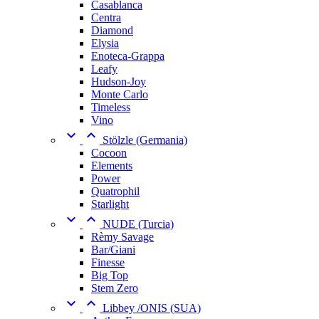
Casablanca
Centra
Diamond
Elysia
Enoteca-Grappa
Leafy
Hudson-Joy
Monte Carlo
Timeless
Vino


Stölzle (Germania)
Cocoon
Elements
Power
Quatrophil
Starlight


NUDE (Turcia)
Rèmy Savage
Bar/Giani
Finesse
Big Top
Stem Zero


Libbey /ONIS (SUA)