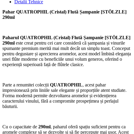
Detalii Tehnice
Pahar QUATROPHIL (Cristal) Flută Șampanie [STÖLZLE]
290ml
Paharul QUATROPHIL (Cristal) Flută Șampanie [STÖLZLE]
290ml
este creat pentru cei care consideră că șampania și vinurile
spumante premium merită mai mult decât un simplu toast. Conceput
pentru degustare și aprecierea aromelor, acest model îmbină eleganța
unei flûte moderne cu beneficiile unui volum generos, oferind o
experiență superioară față de flûtele clasice.
Parte a renumitei colecții
QUATROPHIL
, acest pahar
impresionează prin liniile sale elegante și proporțiile atent studiate.
Forma modernă permite dezvoltarea aromelor și evidențierea
caracterului vinului, fără a compromite prospețimea și perlajul
băuturii.
Cu o capacitate de
290ml
, paharul oferă spațiu suficient pentru ca
aromele complexe să se dezvolte și să fie percepute mai ușor. Acest