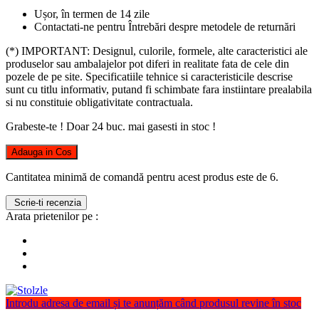
Ușor, în termen de 14 zile
Contactati-ne pentru Întrebări despre metodele de returnări
(*) IMPORTANT: Designul, culorile, formele, alte caracteristici ale
produselor sau ambalajelor pot diferi in realitate fata de cele din
pozele de pe site. Specificatiile tehnice si caracteristicile descrise
sunt cu titlu informativ, putand fi schimbate fara instiintare prealabila
si nu constituie obligativitate contractuala.
Grabeste-te ! Doar
24
buc. mai gasesti in stoc !
Adauga in Cos
Cantitatea minimă de comandă pentru acest produs este de 6.
Scrie-ti recenzia
Arata prietenilor pe :
Introdu adresa de email și te anunțăm când produsul revine în stoc