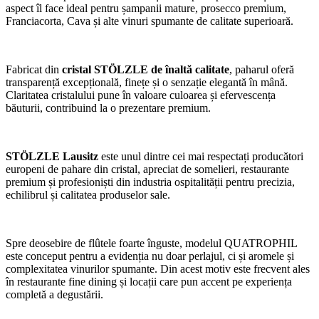
aspect îl face ideal pentru șampanii mature, prosecco premium,
Franciacorta, Cava și alte vinuri spumante de calitate superioară.
Fabricat din
cristal STÖLZLE de înaltă calitate
, paharul oferă
transparență excepțională, finețe și o senzație elegantă în mână.
Claritatea cristalului pune în valoare culoarea și efervescența
băuturii, contribuind la o prezentare premium.
STÖLZLE Lausitz
este unul dintre cei mai respectați producători
europeni de pahare din cristal, apreciat de somelieri, restaurante
premium și profesioniști din industria ospitalității pentru precizia,
echilibrul și calitatea produselor sale.
Spre deosebire de flûtele foarte înguste, modelul QUATROPHIL
este conceput pentru a evidenția nu doar perlajul, ci și aromele și
complexitatea vinurilor spumante. Din acest motiv este frecvent ales
în restaurante fine dining și locații care pun accent pe experiența
completă a degustării.