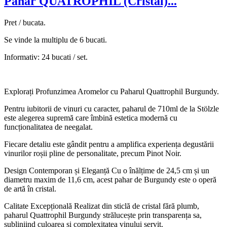
Pahar QUATROPHIL (Cristal)...
Pret / bucata.
Se vinde la multiplu de 6 bucati.
Informativ: 24 bucati / set.
Explorați Profunzimea Aromelor cu Paharul Quattrophil Burgundy.
Pentru iubitorii de vinuri cu caracter, paharul de 710ml de la Stölzle
este alegerea supremă care îmbină estetica modernă cu
funcționalitatea de neegalat.
Fiecare detaliu este gândit pentru a amplifica experiența degustării
vinurilor roșii pline de personalitate, precum Pinot Noir.
Design Contemporan și Eleganță Cu o înălțime de 24,5 cm și un
diametru maxim de 11,6 cm, acest pahar de Burgundy este o operă
de artă în cristal.
Calitate Excepțională Realizat din sticlă de cristal fără plumb,
paharul Quattrophil Burgundy strălucește prin transparența sa,
subliniind culoarea și complexitatea vinului servit.