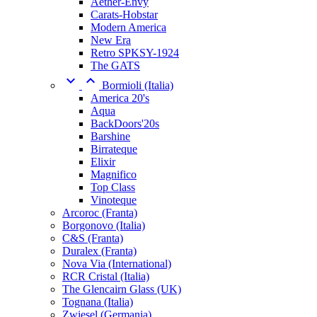
Aether-Envy
Carats-Hobstar
Modern America
New Era
Retro SPKSY-1924
The GATS


Bormioli (Italia)
America 20's
Aqua
BackDoors'20s
Barshine
Birrateque
Elixir
Magnifico
Top Class
Vinoteque
Arcoroc (Franta)
Borgonovo (Italia)
C&S (Franta)
Duralex (Franta)
Nova Via (International)
RCR Cristal (Italia)
The Glencairn Glass (UK)
Tognana (Italia)
Zwiesel (Germania)