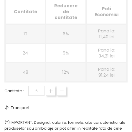
Reducere
Poti
Cantitate
de
Economisi
cantitate
Pana la:
12
6%
11,40 lei
Pana la:
24
9%
34,21 lei
Pana la:
48
12%
91,24 lei
Cantitate :
Transport
(*) IMPORTANT: Designul, culorile, formele, alte caracteristici ale
produselor sau ambalajelor pot diferi in realitate fata de cele