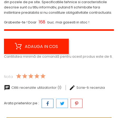
din pozele de pe site. Specificatiile tehnice si caracteristicile
descrise sunt cu titlu informativ, putand fi schimbate fara
instiintare prealabila si nu constituie obligativitate contractuala.
168
Grabeste-te ! Doar
buc. mai gasesti in stoc !
ADAUGA IN COS
Cantitatea minimă de comandă pentru acest produs este de 6.
Nota
Cititi recenziile utilizatorilor (1)
Scrie-ti recenzia
Arata prietenilor pe :