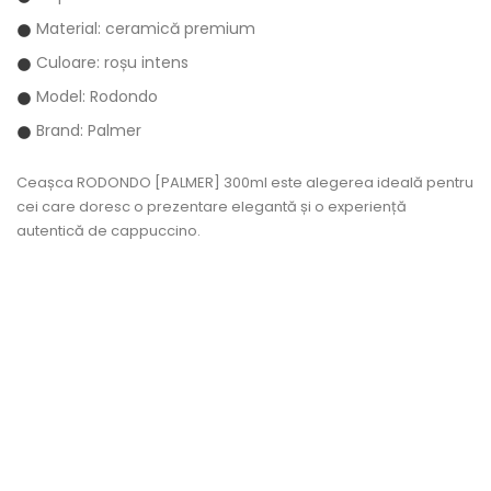
Material: ceramică premium
Culoare: roșu intens
Model: Rodondo
Brand: Palmer
Ceașca RODONDO [PALMER] 300ml
este alegerea ideală pentru
cei care doresc o prezentare elegantă și o experiență
autentică de cappuccino.
VIZUALIZARE RAPIDA
Lingurite CAPPUCCINO...
Pret
5,49 lei