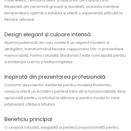
cafenelelor, restaurantelor și iubitorilor de cappuccino.
Realizată din ceramică groasă și durabilă, aceasta menține
temperatura optimă a băuturii și oferă o experiență plăcută la
fiecare utilizare.
Design elegant și culoare intensă
Nuanța puternică de roșu conferă un aspect modern și
atrăgător, transformând fiecare cappuccino într-o prezentare
memorabilă. Forma rotunjită (Rodondo) este concepută pentru
a evidenția crema și textura laptelui.
Inspirată din prezentarea profesională
Conform descrierilor existente pentru modelul Rodondo,
ceașca oferă un echilibru perfect între stil și funcționalitate, fiind
apreciată pentru confortul la utilizare și pentru modul în care
păstrează căldura băuturii .
Beneficiu principal
O ceașcă robustă, elegantă și perfect proporționată pentru