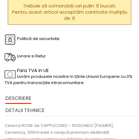
Trebuie să comandați cel puțin: 6 bucati.
Pentru acest articol acceptăm cantitate multiplu
de: 6
Politică de securitate
Livrare si Retur
Fara TVA in UE
Livrăm produsele noastre în țările Uniunii Europene cu 0%
TVA pentru tranzacțiile intracomunitare
DESCRIERE
DETALII TEHNICE
Ceasca ROSIE de CAPPUCCINO – RODONDO [PALMER],
Ceramica, 300ml
este o ceașcă premium destinată