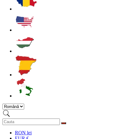
RON lei
EUR €