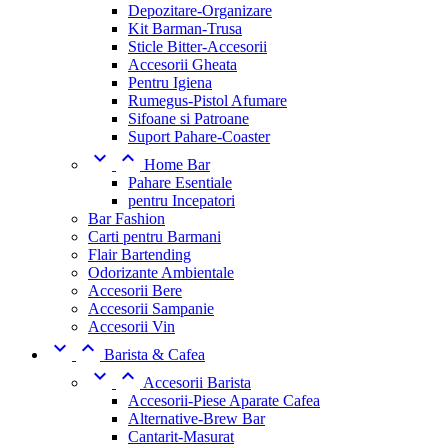
Depozitare-Organizare
Kit Barman-Trusa
Sticle Bitter-Accesorii
Accesorii Gheata
Pentru Igiena
Rumegus-Pistol Afumare
Sifoane si Patroane
Suport Pahare-Coaster


Home Bar
Pahare Esentiale
pentru Incepatori
Bar Fashion
Carti pentru Barmani
Flair Bartending
Odorizante Ambientale
Accesorii Bere
Accesorii Sampanie
Accesorii Vin


Barista & Cafea


Accesorii Barista
Accesorii-Piese Aparate Cafea
Alternative-Brew Bar
Cantarit-Masurat