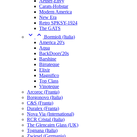
Aether-Envy
Carats-Hobstar
Modern America
New Era
Retro SPKSY-1924
The GATS


Bormioli (Italia)
America 20's
Aqua
BackDoors'20s
Barshine
Birrateque
Elixir
Magnifico
Top Class
Vinoteque
Arcoroc (Franta)
Borgonovo (Italia)
C&S (Franta)
Duralex (Franta)
Nova Via (International)
RCR Cristal (Italia)
The Glencairn Glass (UK)
Tognana (Italia)
Zwiesel (Germania)