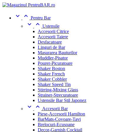


Pentru Bar


Ustensile
Accesorii Citrice
Accesorii Taiere
Desfacatoare
Linguri de Bar
Masurarea Bauturilor
Muddler-Pisator
Pourer-Picuratoare
Shaker Boston
Shaker French
Shaker Cobbler
Shaker Speed Tin
Stirring-Mixing Glass
Strainer-Strecuratoare
Ustensile Bar Stil Japonez


Accesorii Bar
Piese-Accesorii Hamilton
BarMats-Covoare-Tavi
Brelocuri-Ecusoane
Decor-Garnish Cocktail