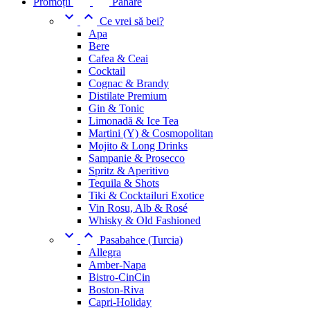
Promoții
Pahare


Ce vrei să bei?
Apa
Bere
Cafea & Ceai
Cocktail
Cognac & Brandy
Distilate Premium
Gin & Tonic
Limonadă & Ice Tea
Martini (Y) & Cosmopolitan
Mojito & Long Drinks
Sampanie & Prosecco
Spritz & Aperitivo
Tequila & Shots
Tiki & Cocktailuri Exotice
Vin Rosu, Alb & Rosé
Whisky & Old Fashioned


Pasabahce (Turcia)
Allegra
Amber-Napa
Bistro-CinCin
Boston-Riva
Capri-Holiday