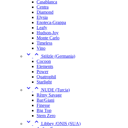
Casablanca
Centra
Diamond
Elysia
Enoteca-Grappa
Leafy
Hudson-Joy
Monte Carlo
Timeless
Vino


Stölzle (Germania)
Cocoon
Elements
Power
Quatrophil
Starlight


NUDE (Turcia)
Rèmy Savage
Bar/Giani
Finesse
Big Top
Stem Zero


Libbey /ONIS (SUA)