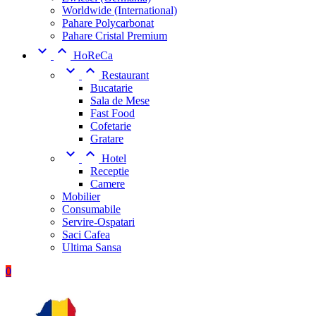
Worldwide (International)
Pahare Polycarbonat
Pahare Cristal Premium


HoReCa


Restaurant
Bucatarie
Sala de Mese
Fast Food
Cofetarie
Gratare


Hotel
Receptie
Camere
Mobilier
Consumabile
Servire-Ospatari
Saci Cafea
Ultima Sansa
0