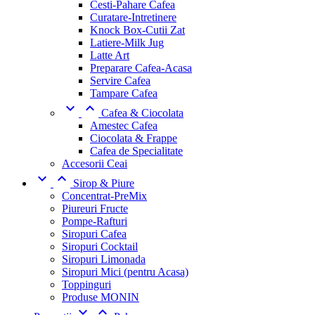
Cesti-Pahare Cafea
Curatare-Intretinere
Knock Box-Cutii Zat
Latiere-Milk Jug
Latte Art
Preparare Cafea-Acasa
Servire Cafea
Tampare Cafea


Cafea & Ciocolata
Amestec Cafea
Ciocolata & Frappe
Cafea de Specialitate
Accesorii Ceai


Sirop & Piure
Concentrat-PreMix
Piureuri Fructe
Pompe-Rafturi
Siropuri Cafea
Siropuri Cocktail
Siropuri Limonada
Siropuri Mici (pentru Acasa)
Toppinguri
Produse MONIN

