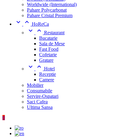
Worldwide (International)
Pahare Polycarbonat
Pahare Cristal Premium


HoReCa


Restaurant
Bucatarie
Sala de Mese
Fast Food
Cofetarie
Gratare


Hotel
Receptie
Camere
Mobilier
Consumabile
Servire-Ospatari
Saci Cafea
Ultima Sansa
0