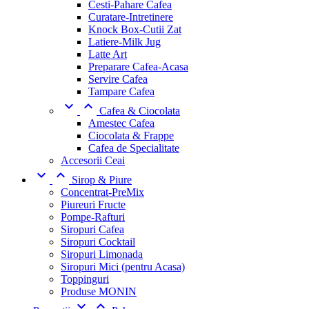
Cesti-Pahare Cafea
Curatare-Intretinere
Knock Box-Cutii Zat
Latiere-Milk Jug
Latte Art
Preparare Cafea-Acasa
Servire Cafea
Tampare Cafea


Cafea & Ciocolata
Amestec Cafea
Ciocolata & Frappe
Cafea de Specialitate
Accesorii Ceai


Sirop & Piure
Concentrat-PreMix
Piureuri Fructe
Pompe-Rafturi
Siropuri Cafea
Siropuri Cocktail
Siropuri Limonada
Siropuri Mici (pentru Acasa)
Toppinguri
Produse MONIN

