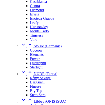
Casablanca
Centra
Diamond
Elysia
Enoteca-Grappa
Leafy
Hudson-Joy
Monte Carlo
Timeless
Vino


Stölzle (Germania)
Cocoon
Elements
Power
Quatrophil
Starlight


NUDE (Turcia)
Rèmy Savage
Bar/Giani
Finesse
Big Top
Stem Zero


Libbey /ONIS (SUA)