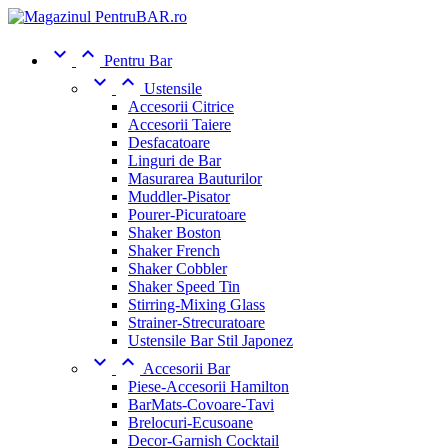


Pentru Bar


Ustensile
Accesorii Citrice
Accesorii Taiere
Desfacatoare
Linguri de Bar
Masurarea Bauturilor
Muddler-Pisator
Pourer-Picuratoare
Shaker Boston
Shaker French
Shaker Cobbler
Shaker Speed Tin
Stirring-Mixing Glass
Strainer-Strecuratoare
Ustensile Bar Stil Japonez


Accesorii Bar
Piese-Accesorii Hamilton
BarMats-Covoare-Tavi
Brelocuri-Ecusoane
Decor-Garnish Cocktail