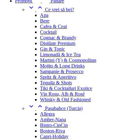
Promoții
Pahare


Ce vrei să bei?
Apa
Bere
Cafea & Ceai
Cocktail
Cognac & Brandy
Distilate Premium
Gin & Tonic
Limonadă & Ice Tea
Martini (Y) & Cosmopolitan
Mojito & Long Drinks
Sampanie & Prosecco
Spritz & Aperitivo
Tequila & Shots
Tiki & Cocktailuri Exotice
Vin Rosu, Alb & Rosé
Whisky & Old Fashioned


Pasabahce (Turcia)
Allegra
Amber-Napa
Bistro-CinCin
Boston-Riva
Capri-Holiday