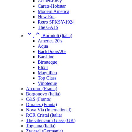
Aether-Envy
Carats-Hobstar
Modern America
New Era
Retro SPKSY-1924
The GATS


Bormioli (Italia)
America 20's
Aqua
BackDoors'20s
Barshine
Birrateque
Elixir
Magnifico
Top Class
Vinoteque
Arcoroc (Franta)
Borgonovo (Italia)
C&S (Franta)
Duralex (Franta)
Nova Via (International)
RCR Cristal (Italia)
The Glencairn Glass (UK)
Tognana (Italia)
Zwiesel (Germania)