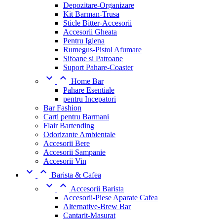
Depozitare-Organizare
Kit Barman-Trusa
Sticle Bitter-Accesorii
Accesorii Gheata
Pentru Igiena
Rumegus-Pistol Afumare
Sifoane si Patroane
Suport Pahare-Coaster


Home Bar
Pahare Esentiale
pentru Incepatori
Bar Fashion
Carti pentru Barmani
Flair Bartending
Odorizante Ambientale
Accesorii Bere
Accesorii Sampanie
Accesorii Vin


Barista & Cafea


Accesorii Barista
Accesorii-Piese Aparate Cafea
Alternative-Brew Bar
Cantarit-Masurat