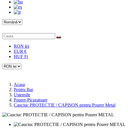
RON lei
EUR €
HUF Ft
Acasa
Pentru Bar
Ustensile
Pourer-Picuratoare
Cauciuc PROTECTIE / CAPISON pentru Pourer Metal