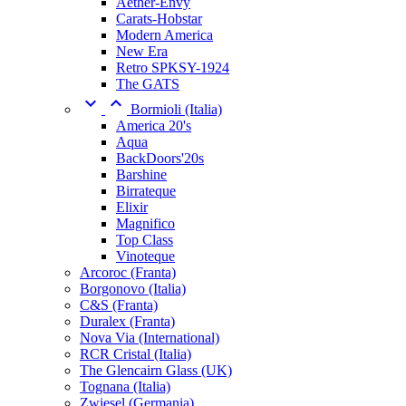
Aether-Envy
Carats-Hobstar
Modern America
New Era
Retro SPKSY-1924
The GATS


Bormioli (Italia)
America 20's
Aqua
BackDoors'20s
Barshine
Birrateque
Elixir
Magnifico
Top Class
Vinoteque
Arcoroc (Franta)
Borgonovo (Italia)
C&S (Franta)
Duralex (Franta)
Nova Via (International)
RCR Cristal (Italia)
The Glencairn Glass (UK)
Tognana (Italia)
Zwiesel (Germania)