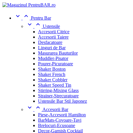


Pentru Bar


Ustensile
Accesorii Citrice
Accesorii Taiere
Desfacatoare
Linguri de Bar
Masurarea Bauturilor
Muddler-Pisator
Pourer-Picuratoare
Shaker Boston
Shaker French
Shaker Cobbler
Shaker Speed Tin
Stirring-Mixing Glass
Strainer-Strecuratoare
Ustensile Bar Stil Japonez


Accesorii Bar
Piese-Accesorii Hamilton
BarMats-Covoare-Tavi
Brelocuri-Ecusoane
Decor-Garnish Cocktail