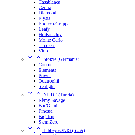
Casablanca
Centra
Diamond
Elysia
Enoteca-Grappa
Leafy
Hudson-Joy
Monte Carlo
Timeless
Vino


Stölzle (Germania)
Cocoon
Elements
Power
Quatrophil
Starlight


NUDE (Turcia)
Rèmy Savage
Bar/Giani
Finesse
Big Top
Stem Zero


Libbey /ONIS (SUA)