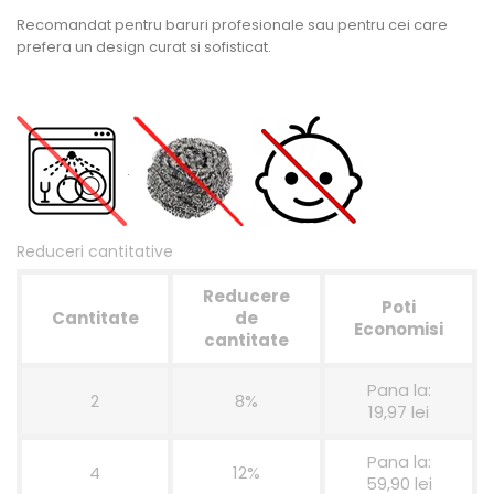
Recomandat pentru baruri profesionale sau pentru cei care
prefera un design curat si sofisticat.
.
Reduceri cantitative
Reducere
Poti
Cantitate
de
Economisi
cantitate
Pana la:
2
8%
19,97 lei
Pana la:
4
12%
59,90 lei