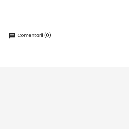
ADAUGA IN COS
Comentarii (0)




