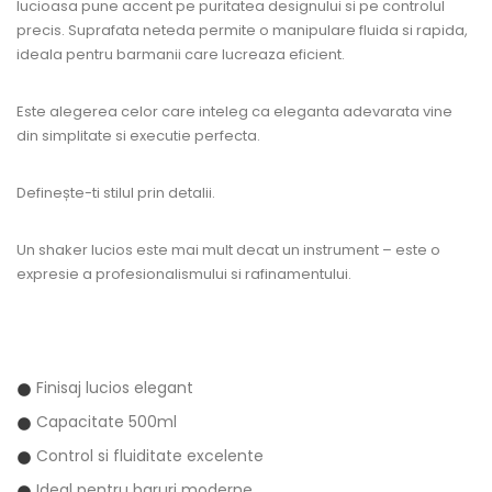
lucioasa pune accent pe puritatea designului si pe controlul
precis. Suprafata neteda permite o manipulare fluida si rapida,
ideala pentru barmanii care lucreaza eficient.
Este alegerea celor care inteleg ca eleganta adevarata vine
din simplitate si executie perfecta.
Definește-ti stilul prin detalii.
Un shaker lucios este mai mult decat un instrument – este o
expresie a profesionalismului si rafinamentului.
Finisaj lucios elegant
Capacitate 500ml
Control si fluiditate excelente
Ideal pentru baruri moderne