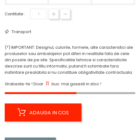
Cantitate :
Transport
(*) IMPORTANT: Designul, culorile, formele, alte caracteristici ale
produselor sau ambalajelor pot diferi in realitate fata de cele
din pozele de pe site. Specificatiile tehnice si caracteristicile
descrise sunt cu titlu informativ, putand fi schimbate fara
instiintare prealabila si nu constituie obligativitate contractuala.
11
Grabeste-te ! Doar
buc. mai gasesti in stoc !
ADAUGA IN COS