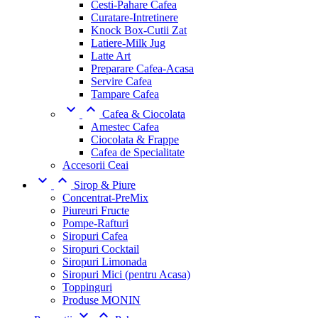
Cesti-Pahare Cafea
Curatare-Intretinere
Knock Box-Cutii Zat
Latiere-Milk Jug
Latte Art
Preparare Cafea-Acasa
Servire Cafea
Tampare Cafea


Cafea & Ciocolata
Amestec Cafea
Ciocolata & Frappe
Cafea de Specialitate
Accesorii Ceai


Sirop & Piure
Concentrat-PreMix
Piureuri Fructe
Pompe-Rafturi
Siropuri Cafea
Siropuri Cocktail
Siropuri Limonada
Siropuri Mici (pentru Acasa)
Toppinguri
Produse MONIN

