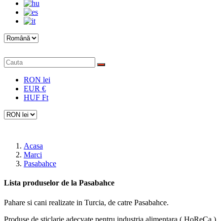
RON lei
EUR €
HUF Ft
Acasa
Marci
Pasabahce
Lista produselor de la Pasabahce
Pahare si cani realizate in Turcia, de catre Pasabahce.
Produse de sticlarie adecvate pentru industria alimentara ( HoReCa )