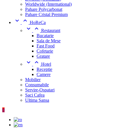
Worldwide (International)
Pahare Polycarbonat
Pahare Cristal Premium


HoReCa


Restaurant
Bucatarie
Sala de Mese
Fast Food
Cofetarie
Gratare


Hotel
Receptie
Camere
Mobilier
Consumabile
Servire-Ospatari
Saci Cafea
Ultima Sansa
0