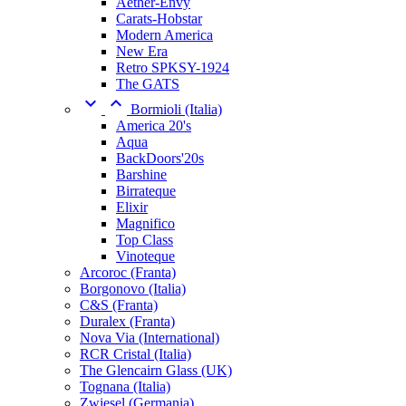
Aether-Envy
Carats-Hobstar
Modern America
New Era
Retro SPKSY-1924
The GATS


Bormioli (Italia)
America 20's
Aqua
BackDoors'20s
Barshine
Birrateque
Elixir
Magnifico
Top Class
Vinoteque
Arcoroc (Franta)
Borgonovo (Italia)
C&S (Franta)
Duralex (Franta)
Nova Via (International)
RCR Cristal (Italia)
The Glencairn Glass (UK)
Tognana (Italia)
Zwiesel (Germania)