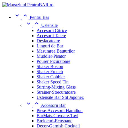


Pentru Bar


Ustensile
Accesorii Citrice
Accesorii Taiere
Desfacatoare
Linguri de Bar
Masurarea Bauturilor
Muddler-Pisator
Pourer-Picuratoare
Shaker Boston
Shaker French
Shaker Cobbler
Shaker Speed Tin
Stirring-Mixing Glass
Strainer-Strecuratoare
Ustensile Bar Stil Japonez


Accesorii Bar
Piese-Accesorii Hamilton
BarMats-Covoare-Tavi
Brelocuri-Ecusoane
Decor-Garnish Cocktail