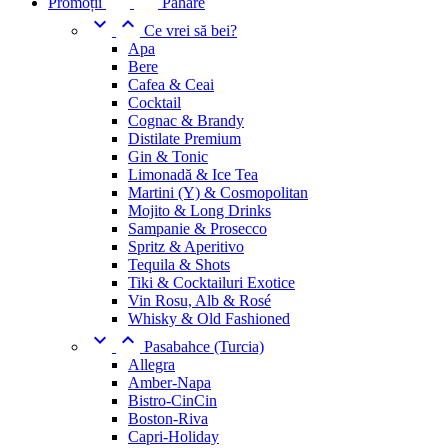
Promoții
Pahare


Ce vrei să bei?
Apa
Bere
Cafea & Ceai
Cocktail
Cognac & Brandy
Distilate Premium
Gin & Tonic
Limonadă & Ice Tea
Martini (Y) & Cosmopolitan
Mojito & Long Drinks
Sampanie & Prosecco
Spritz & Aperitivo
Tequila & Shots
Tiki & Cocktailuri Exotice
Vin Rosu, Alb & Rosé
Whisky & Old Fashioned


Pasabahce (Turcia)
Allegra
Amber-Napa
Bistro-CinCin
Boston-Riva
Capri-Holiday