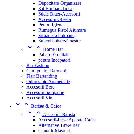
Depozitare-Organizare
Kit Barman-Trusa
Sticle Bitter-Accesorii
Accesorii Gheata
Pentru Igiena
Rumegus-Pistol Afumare
Sifoane si Patroane
Suport Pahare-Coaster


Home Bar
Pahare Esentiale
pentru Incepatori
Bar Fashion
Carti pentru Barmani
Flair Bartending
Odorizante Ambientale
Accesorii Bere
Accesorii Sampanie
Accesorii Vin


Barista & Cafea


Accesorii Barista
Accesorii-Piese Aparate Cafea
Alternative-Brew Bar
Cantarit-Masurat