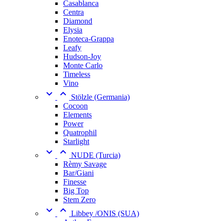
Casablanca
Centra
Diamond
Elysia
Enoteca-Grappa
Leafy
Hudson-Joy
Monte Carlo
Timeless
Vino


Stölzle (Germania)
Cocoon
Elements
Power
Quatrophil
Starlight


NUDE (Turcia)
Rèmy Savage
Bar/Giani
Finesse
Big Top
Stem Zero


Libbey /ONIS (SUA)