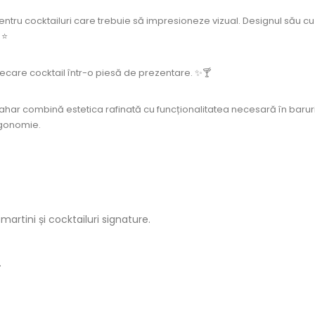
ntru cocktailuri care trebuie să impresioneze vizual. Designul său cu te
 ⭐
ecare cocktail într-o piesă de prezentare. ✨🍸
st pahar combină estetica rafinată cu funcționalitatea necesară în ba
ergonomie.
artini și cocktailuri signature.
.