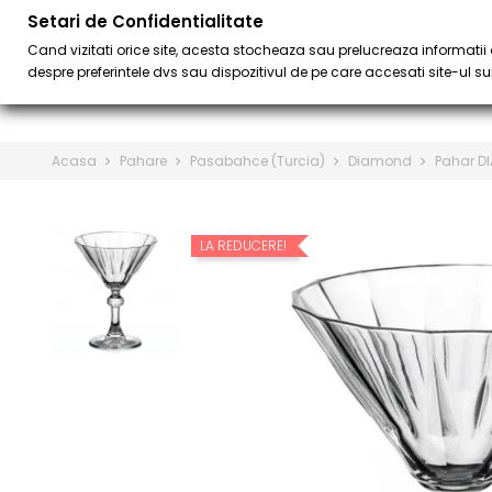
Setari de Confidentialitate
PENTRU BAR
BA
keyboard_arrow_down
Cand vizitati orice site, acesta stocheaza sau prelucreaza informatii d
despre preferintele dvs sau dispozitivul de pe care accesati site-ul sun
Acasa
Pahare
Pasabahce (Turcia)
Diamond
Pahar D
LA REDUCERE!