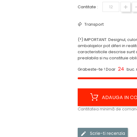
Cantitate :
Transport
(*) IMPORTANT: Designul, culor
ambalajelor pot diferi in reali
caracteristicile descrise sunt c
prealabila si nu constituie obl
24
Grabeste-te ! Doar
buc. 
ADAUGA IN C
Cantitatea minimă de comand
Scrie-ti recenzia