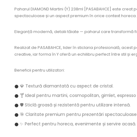
Paharul DIAMOND Martini (Y) 238ml [PASABAHCE]
este creat pe
spectaculoase și un aspect premium în orice context horeca.
Eleganță modernă, detalii tăiate — paharul care transformă fi
Realizat de
PASABAHCE
, lider în sticlaria profesională, ace
creative, iar forma în Y oferă un echilibru perfect între stil și 
Beneficii pentru utilizatori:
💎 Textură diamantată cu aspect de cristal.
🍸 Ideal pentru martini, cosmopolitan, gimlet, espresso m
🛡️ Sticlă groasă și rezistentă pentru utilizare intensă.
🎯 Claritate premium pentru prezentări spectaculoase
✨ Perfect pentru horeca, evenimente și servire acasă.