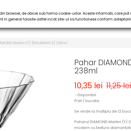
PROMOȚII
RISTA & CAFEA
SIROP & PIURE
PA
keyboard_arrow_down
keyboard_arrow_down
in browser, de obicei sub forma cookie-urilor. Aceste informatii, care pot 
t in general folosite astfel incat site-ul sa functioneze conform asteptaril
IAMOND Martini (Y) [PASABAHCE] 238ml
Pahar DIAMOND 
238ml
10,35 lei
11,25 le
Disponibil
Pret / bucata.
Se vinde la multiplu de 12 buca
Paharul DIAMOND Martini (Y) 
modern cu textura diamantata