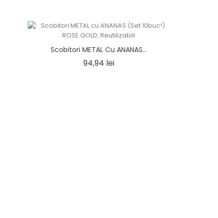
Scobitori METAL Cu ANANAS...
Pret
94,94 lei
LA REDUCERE!
LA REDUCE
ANUNȚĂ-MĂ
Pahar DIAMOND Rocks...