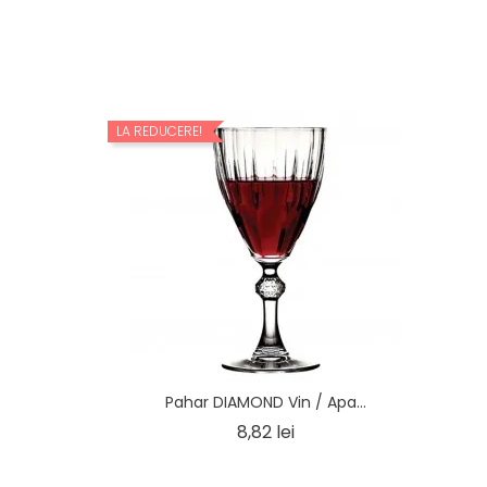
LA REDUCERE!
..
ret
Pahar DIAMOND Vin / Apa...
Pret
8,82 lei