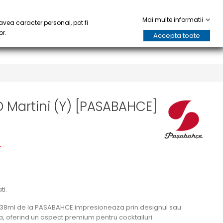
HARE
HORECA
keyboard_arrow_down
keyboard_arrow_down
0
Mai multe informatii
avea caracter personal, pot fi
or.
Accepta toate
Martini (Y) [PASABAHCE]
i
ti.
238ml de la PASABAHCE impresioneaza prin designul sau
, oferind un aspect premium pentru cocktailuri.