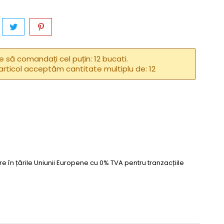
e să comandați cel puțin: 12 bucati.
articol acceptăm cantitate multiplu de: 12
e în țările Uniunii Europene cu 0% TVA pentru tranzacțiile