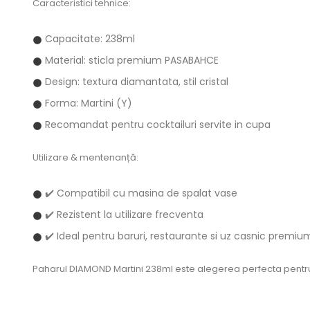
Caracteristici tehnice:
Capacitate: 238ml
Material: sticla premium PASABAHCE
Design: textura diamantata, stil cristal
Forma: Martini (Y)
Recomandat pentru cocktailuri servite in cupa
Utilizare & mentenanță:
✔️ Compatibil cu masina de spalat vase
✔️ Rezistent la utilizare frecventa
✔️ Ideal pentru baruri, restaurante si uz casnic premiu
Paharul DIAMOND Martini 238ml este alegerea perfecta pentru