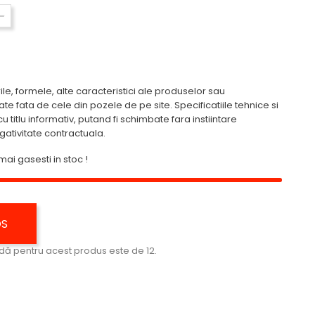
ile, formele, alte caracteristici ale produselor sau
tate fata de cele din pozele de pe site. Specificatiile tehnice si
u titlu informativ, putand fi schimbate fara instiintare
igativitate contractuala.
mai gasesti in stoc !
OS
ă pentru acest produs este de 12.