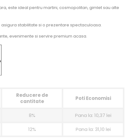
lara, este ideal pentru martini, cosmopolitan, gimlet sau alte
 asigura stabilitate si o prezentare spectaculoasa.
rante, evenimente si servire premium acasa.
Reducere de
Poti Economisi
cantitate
8%
Pana la: 10,37 lei
12%
Pana la: 31,10 lei