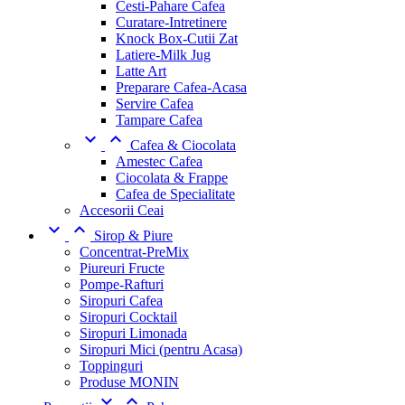
Cesti-Pahare Cafea
Curatare-Intretinere
Knock Box-Cutii Zat
Latiere-Milk Jug
Latte Art
Preparare Cafea-Acasa
Servire Cafea
Tampare Cafea


Cafea & Ciocolata
Amestec Cafea
Ciocolata & Frappe
Cafea de Specialitate
Accesorii Ceai


Sirop & Piure
Concentrat-PreMix
Piureuri Fructe
Pompe-Rafturi
Siropuri Cafea
Siropuri Cocktail
Siropuri Limonada
Siropuri Mici (pentru Acasa)
Toppinguri
Produse MONIN

