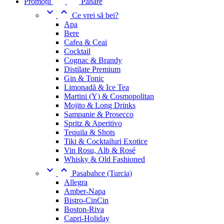
Promoții
Pahare


Ce vrei să bei?
Apa
Bere
Cafea & Ceai
Cocktail
Cognac & Brandy
Distilate Premium
Gin & Tonic
Limonadă & Ice Tea
Martini (Y) & Cosmopolitan
Mojito & Long Drinks
Sampanie & Prosecco
Spritz & Aperitivo
Tequila & Shots
Tiki & Cocktailuri Exotice
Vin Rosu, Alb & Rosé
Whisky & Old Fashioned


Pasabahce (Turcia)
Allegra
Amber-Napa
Bistro-CinCin
Boston-Riva
Capri-Holiday