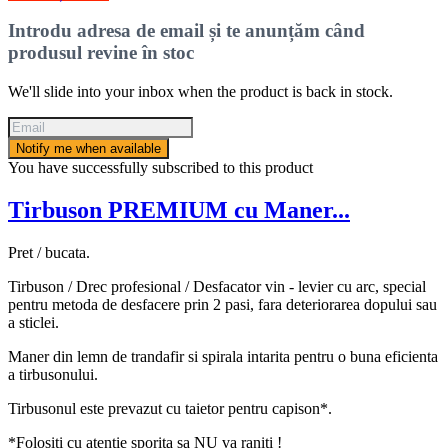
Introdu adresa de email și te anunțăm când
produsul revine în stoc
We'll slide into your inbox when the product is back in stock.
Notify me when available
You have successfully subscribed to this product
Tirbuson PREMIUM cu Maner...
Pret / bucata.
Tirbuson / Drec profesional / Desfacator vin - levier cu arc, special
pentru metoda de desfacere prin 2 pasi, fara deteriorarea dopului sau
a sticlei.
Maner din lemn de trandafir si spirala intarita pentru o buna eficienta
a tirbusonului.
Tirbusonul este prevazut cu taietor pentru capison*.
*Folositi cu atentie sporita sa NU va raniti !