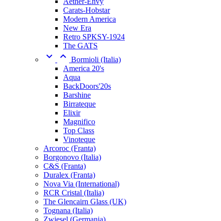
Aether-Envy
Carats-Hobstar
Modern America
New Era
Retro SPKSY-1924
The GATS


Bormioli (Italia)
America 20's
Aqua
BackDoors'20s
Barshine
Birrateque
Elixir
Magnifico
Top Class
Vinoteque
Arcoroc (Franta)
Borgonovo (Italia)
C&S (Franta)
Duralex (Franta)
Nova Via (International)
RCR Cristal (Italia)
The Glencairn Glass (UK)
Tognana (Italia)
Zwiesel (Germania)