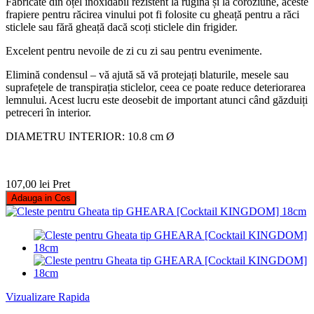
Fabricate din oțel inoxidabil rezistent la rugină și la coroziune, aceste
frapiere pentru răcirea vinului pot fi folosite cu gheață pentru a răci
sticlele sau fără gheață dacă scoți sticlele din frigider.
Excelent pentru nevoile de zi cu zi sau pentru evenimente.
Elimină condensul – vă ajută să vă protejați blaturile, mesele sau
suprafețele de transpirația sticlelor, ceea ce poate reduce deteriorarea
lemnului. Acest lucru este deosebit de important atunci când găzduiți
petreceri în interior.
DIAMETRU INTERIOR: 10.8 cm Ø
107,00 lei
Pret
Adauga in Cos
Vizualizare Rapida