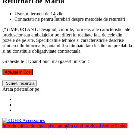
Returnări de Marfă
Ușor, în termen de 14 zile
Contactati-ne pentru Întrebări despre metodele de returnări
(*) IMPORTANT: Designul, culorile, formele, alte caracteristici ale
produselor sau ambalajelor pot diferi in realitate fata de cele din
pozele de pe site. Specificatiile tehnice si caracteristicile descrise
sunt cu titlu informativ, putand fi schimbate fara instiintare prealabila
si nu constituie obligativitate contractuala.
Grabeste-te ! Doar
4
buc. mai gasesti in stoc !
Adauga in Cos
Scrie-ti recenzia
Arata prietenilor pe :
Introdu adresa de email și te anunțăm când produsul revine în stoc