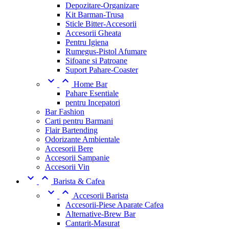
Depozitare-Organizare
Kit Barman-Trusa
Sticle Bitter-Accesorii
Accesorii Gheata
Pentru Igiena
Rumegus-Pistol Afumare
Sifoane si Patroane
Suport Pahare-Coaster


Home Bar
Pahare Esentiale
pentru Incepatori
Bar Fashion
Carti pentru Barmani
Flair Bartending
Odorizante Ambientale
Accesorii Bere
Accesorii Sampanie
Accesorii Vin


Barista & Cafea


Accesorii Barista
Accesorii-Piese Aparate Cafea
Alternative-Brew Bar
Cantarit-Masurat