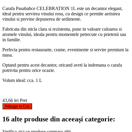
Carafa Pasabahce CELEBRATION 1L este un decantor elegant,
ideal pentru servirea vinului rosu, cu design ce permite aerisirea
vinului si previne depunerea de sedimente.
Fabricata din sticla clara si rezistenta, pune in valoare culoarea si
aromele vinului, ideala pentru momentele petrecute cu prietenii sau
in familie.
Perfecta pentru restaurante, crame, evenimente si servire premium la
masa.
Optand pentru acest decantor, oricand aveti la indemana o carafa
potrivita pentru orice ocazie.
Volum ideal: cca. 1 L
43,66 lei
Pret
Adauga in Cos
16 alte produse din aceeași categorie:
Verifica aici ce produse cumpara altii