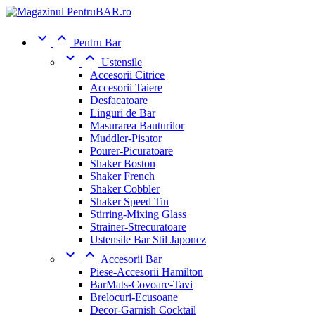


Pentru Bar


Ustensile
Accesorii Citrice
Accesorii Taiere
Desfacatoare
Linguri de Bar
Masurarea Bauturilor
Muddler-Pisator
Pourer-Picuratoare
Shaker Boston
Shaker French
Shaker Cobbler
Shaker Speed Tin
Stirring-Mixing Glass
Strainer-Strecuratoare
Ustensile Bar Stil Japonez


Accesorii Bar
Piese-Accesorii Hamilton
BarMats-Covoare-Tavi
Brelocuri-Ecusoane
Decor-Garnish Cocktail