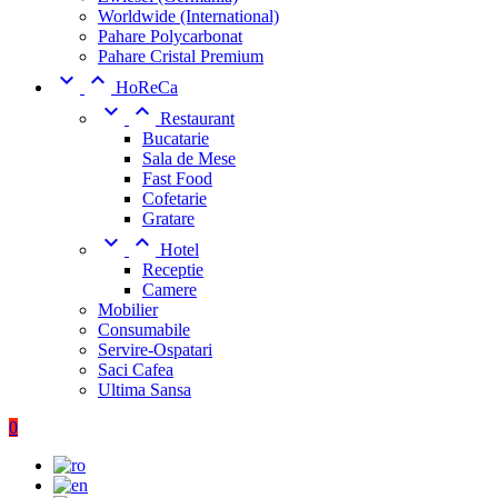
Worldwide (International)
Pahare Polycarbonat
Pahare Cristal Premium


HoReCa


Restaurant
Bucatarie
Sala de Mese
Fast Food
Cofetarie
Gratare


Hotel
Receptie
Camere
Mobilier
Consumabile
Servire-Ospatari
Saci Cafea
Ultima Sansa
0