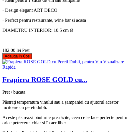
- Ideal pentru 1 sticla de vin sau sampanie
- Design elegant ART DECO
- Perfect pentru restaurante, wine bar si acasa
DIAMETRU INTERIOR: 10.5 cm Ø
182,00 lei
Pret
Adauga in Cos
Vizualizare
Rapida
Frapiera ROSE GOLD cu...
Pret / bucata.
Păstrați temperatura vinului sau a șampaniei cu ajutorul acestor
racitoare cu pereti dubli.
Aceste păstrează băuturile pre-răcite, ceea ce le face perfecte pentru
orice petrecere, chiar si în aer liber.