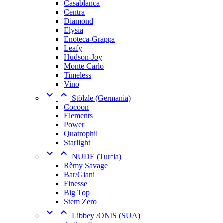
Casablanca
Centra
Diamond
Elysia
Enoteca-Grappa
Leafy
Hudson-Joy
Monte Carlo
Timeless
Vino


Stölzle (Germania)
Cocoon
Elements
Power
Quatrophil
Starlight


NUDE (Turcia)
Rèmy Savage
Bar/Giani
Finesse
Big Top
Stem Zero


Libbey /ONIS (SUA)