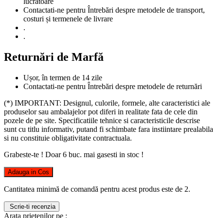
lucrătoare
Contactati-ne pentru Întrebări despre metodele de transport,
costuri și termenele de livrare
.
.
Returnări de Marfă
Ușor, în termen de 14 zile
Contactati-ne pentru Întrebări despre metodele de returnări
(*) IMPORTANT: Designul, culorile, formele, alte caracteristici ale
produselor sau ambalajelor pot diferi in realitate fata de cele din
pozele de pe site. Specificatiile tehnice si caracteristicile descrise
sunt cu titlu informativ, putand fi schimbate fara instiintare prealabila
si nu constituie obligativitate contractuala.
Grabeste-te ! Doar
6
buc. mai gasesti in stoc !
Adauga in Cos
Cantitatea minimă de comandă pentru acest produs este de 2.
Scrie-ti recenzia
Arata prietenilor pe :