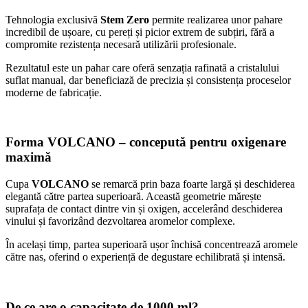
Tehnologia exclusivă
Stem Zero
permite realizarea unor pahare
incredibil de ușoare, cu pereți și picior extrem de subțiri, fără a
compromite rezistența necesară utilizării profesionale.
Rezultatul este un pahar care oferă senzația rafinată a cristalului
suflat manual, dar beneficiază de precizia și consistența proceselor
moderne de fabricație.
Forma VOLCANO – concepută pentru oxigenare
maximă
Cupa
VOLCANO
se remarcă prin baza foarte largă și deschiderea
elegantă către partea superioară. Această geometrie mărește
suprafața de contact dintre vin și oxigen, accelerând deschiderea
vinului și favorizând dezvoltarea aromelor complexe.
În același timp, partea superioară ușor închisă concentrează aromele
către nas, oferind o experiență de degustare echilibrată și intensă.
De ce are o capacitate de 1000 ml?