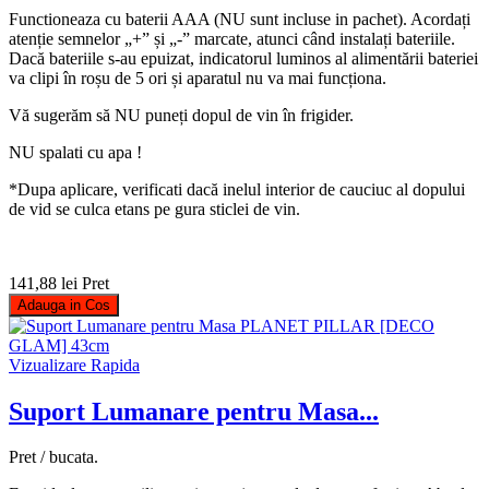
Functioneaza cu baterii AAA (NU sunt incluse in pachet). Acordați
atenție semnelor „+” și „-” marcate, atunci când instalați bateriile.
Dacă bateriile s-au epuizat, indicatorul luminos al alimentării bateriei
va clipi în roșu de 5 ori și aparatul nu va mai funcționa.
Vă sugerăm să NU puneți dopul de vin în frigider.
NU spalati cu apa !
*Dupa aplicare, verificati dacă inelul interior de cauciuc al dopului
de vid se culca etans pe gura sticlei de vin.
141,88 lei
Pret
Adauga in Cos
Vizualizare Rapida
Suport Lumanare pentru Masa...
Pret / bucata.