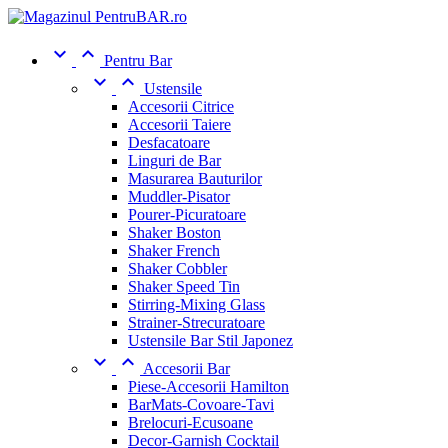


Pentru Bar


Ustensile
Accesorii Citrice
Accesorii Taiere
Desfacatoare
Linguri de Bar
Masurarea Bauturilor
Muddler-Pisator
Pourer-Picuratoare
Shaker Boston
Shaker French
Shaker Cobbler
Shaker Speed Tin
Stirring-Mixing Glass
Strainer-Strecuratoare
Ustensile Bar Stil Japonez


Accesorii Bar
Piese-Accesorii Hamilton
BarMats-Covoare-Tavi
Brelocuri-Ecusoane
Decor-Garnish Cocktail