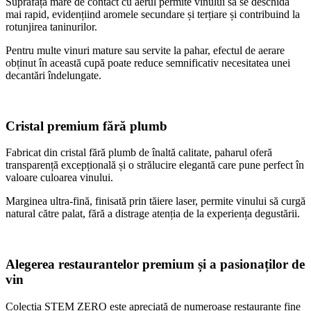
Suprafața mare de contact cu aerul permite vinului să se deschidă
mai rapid, evidențiind aromele secundare și terțiare și contribuind la
rotunjirea taninurilor.
Pentru multe vinuri mature sau servite la pahar, efectul de aerare
obținut în această cupă poate reduce semnificativ necesitatea unei
decantări îndelungate.
Cristal premium fără plumb
Fabricat din cristal fără plumb de înaltă calitate, paharul oferă
transparență excepțională și o strălucire elegantă care pune perfect în
valoare culoarea vinului.
Marginea ultra-fină, finisată prin tăiere laser, permite vinului să curgă
natural către palat, fără a distrage atenția de la experiența degustării.
Alegerea restaurantelor premium și a pasionaților de
vin
Colectia STEM ZERO este apreciată de numeroase restaurante fine