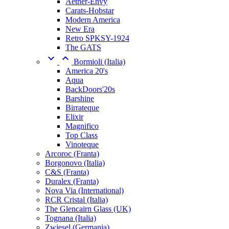
Aether-Envy
Carats-Hobstar
Modern America
New Era
Retro SPKSY-1924
The GATS


Bormioli (Italia)
America 20's
Aqua
BackDoors'20s
Barshine
Birrateque
Elixir
Magnifico
Top Class
Vinoteque
Arcoroc (Franta)
Borgonovo (Italia)
C&S (Franta)
Duralex (Franta)
Nova Via (International)
RCR Cristal (Italia)
The Glencairn Glass (UK)
Tognana (Italia)
Zwiesel (Germania)