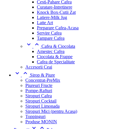
Cesti-Pahare Cafea
Curatare-Intretinere
Knock Box-Cutii Zat
Latiere-Milk Jug
Latte Art
Preparare Cafea-Acasa
Servire Cafea
Tampare Cafea


Cafea & Ciocolata
Amestec Cafea
Ciocolata & Frappe
Cafea de Specialitate
Accesorii Ceai


Sirop & Piure
Concentrat-PreMix
Piureuri Fructe
Pompe-Rafturi
Siropuri Cafea
Siropuri Cocktail
Siropuri Limonada
Siropuri Mici (pentru Acasa)
Toppinguri
Produse MONIN

