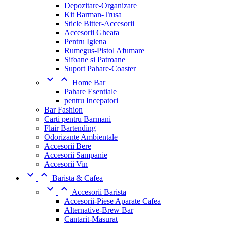
Depozitare-Organizare
Kit Barman-Trusa
Sticle Bitter-Accesorii
Accesorii Gheata
Pentru Igiena
Rumegus-Pistol Afumare
Sifoane si Patroane
Suport Pahare-Coaster


Home Bar
Pahare Esentiale
pentru Incepatori
Bar Fashion
Carti pentru Barmani
Flair Bartending
Odorizante Ambientale
Accesorii Bere
Accesorii Sampanie
Accesorii Vin


Barista & Cafea


Accesorii Barista
Accesorii-Piese Aparate Cafea
Alternative-Brew Bar
Cantarit-Masurat