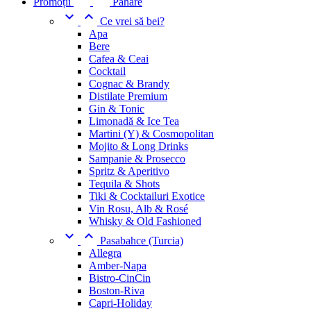
Promoții
Pahare


Ce vrei să bei?
Apa
Bere
Cafea & Ceai
Cocktail
Cognac & Brandy
Distilate Premium
Gin & Tonic
Limonadă & Ice Tea
Martini (Y) & Cosmopolitan
Mojito & Long Drinks
Sampanie & Prosecco
Spritz & Aperitivo
Tequila & Shots
Tiki & Cocktailuri Exotice
Vin Rosu, Alb & Rosé
Whisky & Old Fashioned


Pasabahce (Turcia)
Allegra
Amber-Napa
Bistro-CinCin
Boston-Riva
Capri-Holiday