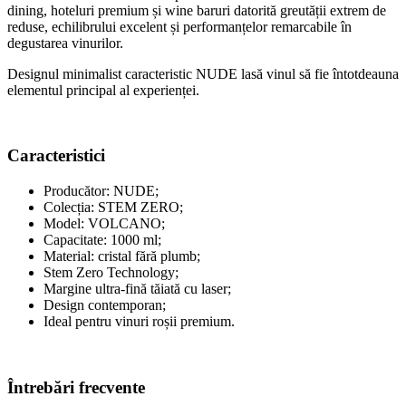
dining, hoteluri premium și wine baruri datorită greutății extrem de
reduse, echilibrului excelent și performanțelor remarcabile în
degustarea vinurilor.
Designul minimalist caracteristic NUDE lasă vinul să fie întotdeauna
elementul principal al experienței.
Caracteristici
Producător: NUDE;
Colecția: STEM ZERO;
Model: VOLCANO;
Capacitate: 1000 ml;
Material: cristal fără plumb;
Stem Zero Technology;
Margine ultra-fină tăiată cu laser;
Design contemporan;
Ideal pentru vinuri roșii premium.
Întrebări frecvente