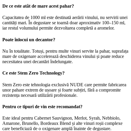
De ce este atât de mare acest pahar?
Capacitatea de 1000 ml este destinată aerării vinului, nu servirii unei
cantități mari. În degustare se toarnă doar aproximativ 100–150 ml,
iar restul volumului permite dezvoltarea completă a aromelor.
Poate înlocui un decantor?
Nu în totalitate. Totuși, pentru multe vinuri servite la pahar, suprafața
mare de oxigenare accelerează deschiderea vinului și poate reduce
necesitatea unei decantări îndelungate.
Ce este Stem Zero Technology?
Stem Zero este tehnologia exclusivă NUDE care permite fabricarea
unor pahare extrem de ușoare și foarte subțiri, fără a compromite
rezistența necesară utilizării profesionale.
Pentru ce tipuri de vin este recomandat?
Este ideal pentru Cabernet Sauvignon, Merlot, Syrah, Nebbiolo,
Amarone, Brunello, Bordeaux Blend și alte vinuri roșii complexe
care beneficiază de o oxigenare amplă înainte de degustare.