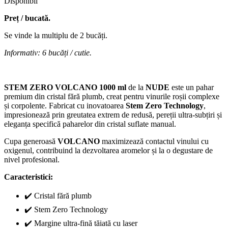
Disponibil
Preț / bucată.
Se vinde la multiplu de 2 bucăți.
Informativ: 6 bucăți / cutie.
STEM ZERO VOLCANO 1000 ml
de la
NUDE
este un pahar
premium din cristal fără plumb, creat pentru vinurile roșii complexe
și corpolente. Fabricat cu inovatoarea
Stem Zero Technology
,
impresionează prin greutatea extrem de redusă, pereții ultra-subțiri și
eleganța specifică paharelor din cristal suflate manual.
Cupa generoasă
VOLCANO
maximizează contactul vinului cu
oxigenul, contribuind la dezvoltarea aromelor și la o degustare de
nivel profesional.
Caracteristici:
✔️ Cristal fără plumb
✔️ Stem Zero Technology
✔️ Margine ultra-fină tăiată cu laser