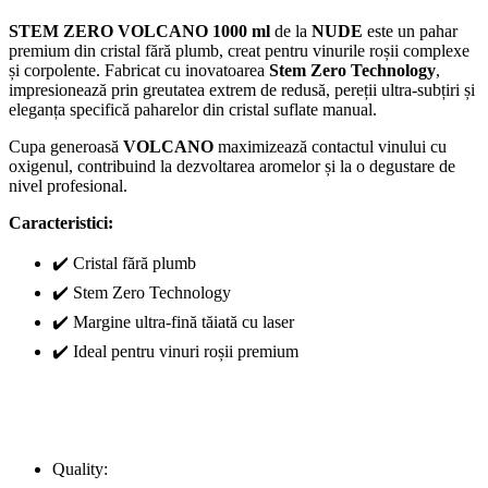
STEM ZERO VOLCANO 1000 ml
de la
NUDE
este un pahar
premium din cristal fără plumb, creat pentru vinurile roșii complexe
și corpolente. Fabricat cu inovatoarea
Stem Zero Technology
,
impresionează prin greutatea extrem de redusă, pereții ultra-subțiri și
eleganța specifică paharelor din cristal suflate manual.
Cupa generoasă
VOLCANO
maximizează contactul vinului cu
oxigenul, contribuind la dezvoltarea aromelor și la o degustare de
nivel profesional.
Caracteristici:
✔️ Cristal fără plumb
✔️ Stem Zero Technology
✔️ Margine ultra-fină tăiată cu laser
✔️ Ideal pentru vinuri roșii premium
Quality: