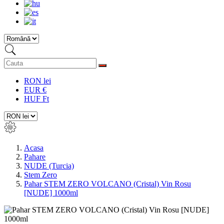
RON lei
EUR €
HUF Ft
Acasa
Pahare
NUDE (Turcia)
Stem Zero
Pahar STEM ZERO VOLCANO (Cristal) Vin Rosu
[NUDE] 1000ml