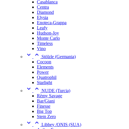
Casablanca
Centra
Diamond
Elysia
Enoteca-Grappa
Leafy
Hudson-Joy
Monte Carlo
Timeless
Vino


Stölzle (Germania)
Cocoon
Elements
Power
Quatrophil
Starlight


NUDE (Turcia)
Rèmy Savage
Bar/Giani
Finesse
Big Top
Stem Zero


Libbey /ONIS (SUA)