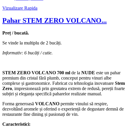
Vizualizare Rapida
Pahar STEM ZERO VOLCANO...
Preț / bucată.
Se vinde la multiplu de 2 bucăți.
Informativ: 6 bucăți / cutie.
STEM ZERO VOLCANO 700 ml
de la
NUDE
este un pahar
premium din cristal fără plumb, conceput pentru vinuri albe
complexe și gastronomice. Fabricat cu tehnologia inovatoare
Stem
Zero
, impresionează prin greutatea extrem de redusă, pereții foarte
subțiri și eleganța specifică paharelor realizate manual.
Forma generoasă
VOLCANO
permite vinului să respire,
dezvoltând aromele și oferind o experiență de degustare demnă de
restaurante fine dining și pasionați de vin.
Caracteristici: