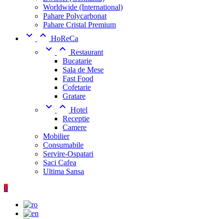
Worldwide (International)
Pahare Polycarbonat
Pahare Cristal Premium


HoReCa


Restaurant
Bucatarie
Sala de Mese
Fast Food
Cofetarie
Gratare


Hotel
Receptie
Camere
Mobilier
Consumabile
Servire-Ospatari
Saci Cafea
Ultima Sansa
0