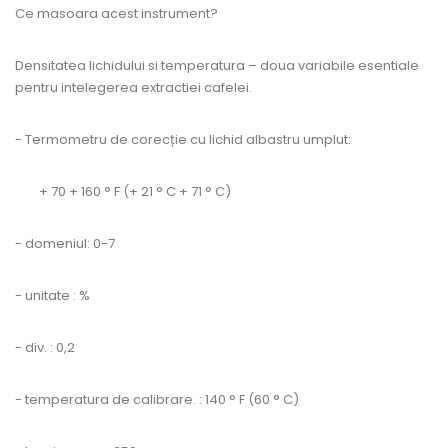
Ce masoara acest instrument?
Densitatea lichidului si temperatura – doua variabile esentiale
pentru intelegerea extractiei cafelei.
- Termometru de corecție cu lichid albastru umplut:
+ 70 + 160 ° F (+ 21 ° C + 71 ° C)
- domeniul: 0-7
- unitate : %
- div. : 0,2
- temperatura de calibrare. : 140 ° F (60 ° C)