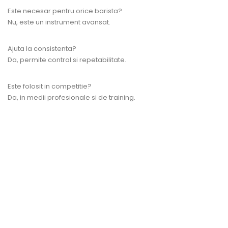
Este necesar pentru orice barista?
Nu, este un instrument avansat.
Ajuta la consistenta?
Da, permite control si repetabilitate.
Este folosit in competitie?
Da, in medii profesionale si de training.
VIZUALIZARE RAPIDA
LA REDUCERE!
ANUNȚĂ-MĂ