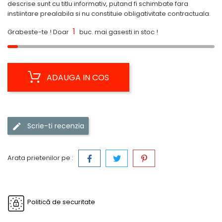
descrise sunt cu titlu informativ, putand fi schimbate fara
instiintare prealabila si nu constituie obligativitate contractuala.
1
Grabeste-te ! Doar
buc. mai gasesti in stoc !
ADAUGA IN COS
Scrie-ti recenzia
Arata prietenilor pe :
Politică de securitate