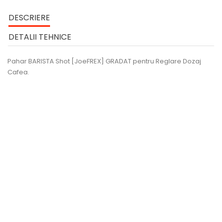
DESCRIERE
DETALII TEHNICE
Pahar BARISTA Shot [JoeFREX] GRADAT pentru Reglare Dozaj
Cafea.
VIZUALIZARE RAPIDA
LA REDUCERE!
ANUNȚĂ-MĂ
Cantar Barista V60 DRIP...
Regular
Pret
311,04 lei
324,00 lei