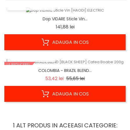
VIZUALIZARE RAPIDA
Dop VIDARE Sticle Vin...
Pret
141,88 lei
ADAUGA IN COS
VIZUALIZARE RAPIDA
LA REDUCERE!
COLOMBIA - BRAZIL BLEND...
Regular
Pret
53,42 lei
55,65 lei
price
ADAUGA IN COS
1 ALT PRODUS IN ACEEASI CATEGORIE: