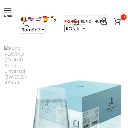
0
RON lei
EUR €
HUF Ft