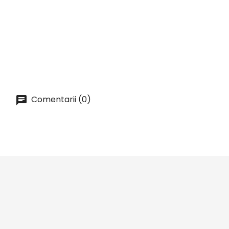
Sirop PEACH TEA / CEAI RECE...
Pret
41,00 lei
ADAUGA IN COS
Comentarii (0)


