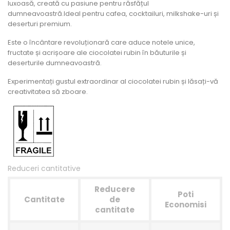
luxoasă, creată cu pasiune pentru răsfățul
dumneavoastră.Ideal pentru cafea, cocktailuri, milkshake-uri și
deserturi premium.
Este o încântare revoluționară care aduce notele unice,
fructate și acrișoare ale ciocolatei rubin în băuturile și
deserturile dumneavoastră.
Experimentați gustul extraordinar al ciocolatei rubin și lăsați-vă
creativitatea să zboare.
Reduceri cantitative
Reducere
Poti
Cantitate
de
Economisi
cantitate