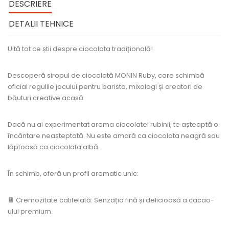
DESCRIERE
DETALII TEHNICE
Uită tot ce știi despre ciocolata tradițională!
Descoperă siropul de ciocolată MONIN Ruby, care schimbă
oficial regulile jocului pentru barista, mixologi și creatori de
băuturi creative acasă.
Dacă nu ai experimentat aroma ciocolatei rubinii, te așteaptă o
încântare neașteptată. Nu este amară ca ciocolata neagră sau
lăptoasă ca ciocolata albă.
În schimb, oferă un profil aromatic unic:
🍫 Cremozitate catifelată: Senzația fină și delicioasă a cacao-
ului premium.