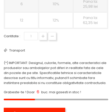
Pana la:
6
10%
25,98 lei
Pana la:
12
12%
62,35 lei
Cantitate :
Transport
(*) IMPORTANT: Designul, culorile, formele, alte caracteristici ale
produselor sau ambalajelor pot diferi in realitate fata de cele
din pozele de pe site. Specificatiile tehnice si caracteristicile
descrise sunt cu titlu informativ, putand fi schimbate fara
instiintare prealabila si nu constituie obligativitate contractuala.
6
Grabeste-te ! Doar
buc. mai gasesti in stoc !