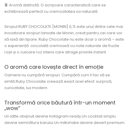
🍫 Aromă distinctă: O acrișoare caracteristică care se
echilibrează perfect cu cremozitatea sa naturală.
Siropul RUBY CHOCOLATE [MONIN] 0,7L
este unul dintre cele mai
inovatoare siropuri lansate de Monin, creat pentru cei care vor
să iasă din tipare. Ruby Chocolate nu este doar o aromă – este
o experiență: ciocolată cremoasă cu note naturale de fructe
roșii și o culoare roz intens care atrage privirile instant.
O aromă care lovește direct în emoție
Oamenii nu cumpără siropuri. Cumpără
cum îi fac să se
simtă
.Ruby Chocolate creează exact acel efect: surpriză,
curiozitate, lux modern.
Transformă orice băutură într-un moment
„wow”
Un latte obișnuit devine Instagram‑ready.Un cocktail simplu
devine semnătura barului.Un milkshake devine desert premium.