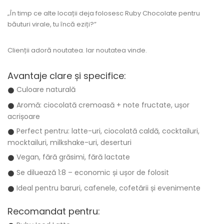
„În timp ce alte locații deja folosesc Ruby Chocolate pentru
băuturi virale, tu încă eziți?”
Clienții adoră noutatea. Iar noutatea vinde.
Avantaje clare și specifice:
Culoare naturală
Aromă: ciocolată cremoasă + note fructate, ușor
acrișoare
Perfect pentru: latte-uri, ciocolată caldă, cocktailuri,
mocktailuri, milkshake-uri, deserturi
Vegan, fără grăsimi, fără lactate
Se diluează 1:8 – economic și ușor de folosit
Ideal pentru baruri, cafenele, cofetării și evenimente
Recomandat pentru: