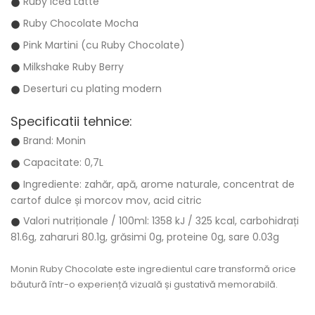
Ruby Iced Latte
Ruby Chocolate Mocha
Pink Martini (cu Ruby Chocolate)
Milkshake Ruby Berry
Deserturi cu plating modern
Specificatii tehnice:
Brand: Monin
Capacitate: 0,7L
Ingrediente: zahăr, apă, arome naturale, concentrat de
cartof dulce și morcov mov, acid citric
Valori nutriționale / 100ml: 1358 kJ / 325 kcal, carbohidrați
81.6g, zaharuri 80.1g, grăsimi 0g, proteine 0g, sare 0.03g
Monin Ruby Chocolate
este ingredientul care transformă orice
băutură într-o experiență vizuală și gustativă memorabilă.