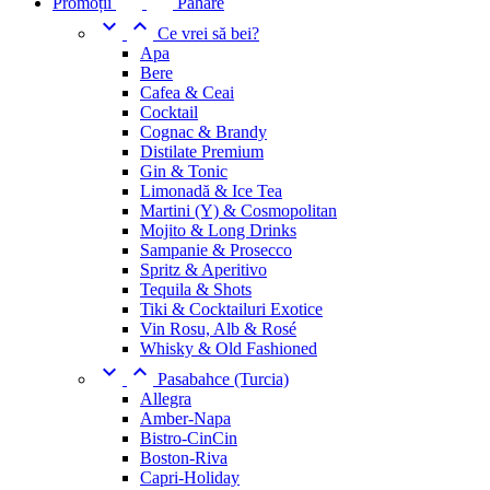
Promoții
Pahare


Ce vrei să bei?
Apa
Bere
Cafea & Ceai
Cocktail
Cognac & Brandy
Distilate Premium
Gin & Tonic
Limonadă & Ice Tea
Martini (Y) & Cosmopolitan
Mojito & Long Drinks
Sampanie & Prosecco
Spritz & Aperitivo
Tequila & Shots
Tiki & Cocktailuri Exotice
Vin Rosu, Alb & Rosé
Whisky & Old Fashioned


Pasabahce (Turcia)
Allegra
Amber-Napa
Bistro-CinCin
Boston-Riva
Capri-Holiday