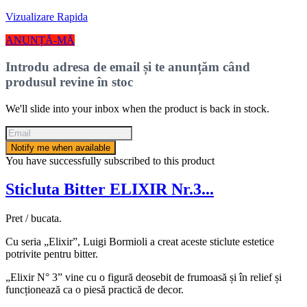
Vizualizare Rapida
ANUNȚĂ-MĂ
Introdu adresa de email și te anunțăm când
produsul revine în stoc
We'll slide into your inbox when the product is back in stock.
Notify me when available
You have successfully subscribed to this product
Sticluta Bitter ELIXIR Nr.3...
Pret / bucata.
Cu seria „Elixir”, Luigi Bormioli a creat aceste sticlute estetice
potrivite pentru bitter.
„Elixir N° 3” vine cu o figură deosebit de frumoasă și în relief și
funcționează ca o piesă practică de decor.