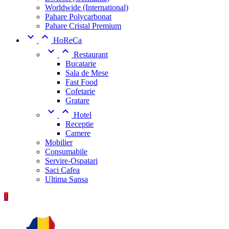
Worldwide (International)
Pahare Polycarbonat
Pahare Cristal Premium


HoReCa


Restaurant
Bucatarie
Sala de Mese
Fast Food
Cofetarie
Gratare


Hotel
Receptie
Camere
Mobilier
Consumabile
Servire-Ospatari
Saci Cafea
Ultima Sansa
0