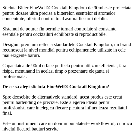
Sticluta Bitter FineWell® Cocktail Kingdom de 90ml este proiectata
pentru dozare ultra precisa a bitterelor, esentelor si aromelor
concentrate, oferind control total asupra fiecarui detaliu.
Sistemul de pourer fin permite turnari controlate si constante,
esentiale pentru cocktailuri echilibrate si reproductibile.
Designul premium reflecta standardele Cocktail Kingdom, un brand
recunoscut la nivel mondial pentru echipamentele utilizate in cele
mai exigente baruri.
Capacitatea de 90ml o face perfecta pentru utilizare eficienta, fara
risipa, mentinand in acelasi timp o prezentare eleganta si
profesionala.
De ce sa alegi sticluta FineWell® Cocktail Kingdom?
Spre deosebire de alternativele standard, acest produs este creat
pentru bartending de precizie. Este alegerea ideala pentru
profesionisti care inteleg ca fiecare picatura influenteaza rezultatul
final.
Este un instrument care nu doar imbunatateste workflow-ul, ci ridica
nivelul fiecarei bauturi servite.