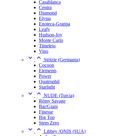
Casablanca
Centra
Diamond
Elysia
Enoteca-Grappa
Leafy
Hudson-Joy
Monte Carlo
Timeless
Vino


Stölzle (Germania)
Cocoon
Elements
Power
Quatrophil
Starlight


NUDE (Turcia)
Rèmy Savage
Bar/Giani
Finesse
Big Top
Stem Zero


Libbey /ONIS (SUA)