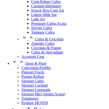
Cesti-Pahare Cafea
Curatare-Intretinere
Knock Box-Cutii Zat
Latiere-Milk Jug
Latte Art
Preparare Cafea-Acasa
Servire Cafea
Tampare Cafea


Cafea & Ciocolata
Amestec Cafea
Ciocolata & Frappe
Cafea de Specialitate
Accesorii Ceai


Sirop & Piure
Concentrat-PreMix
Piureuri Fructe
Pompe-Rafturi
Siropuri Cafea
Siropuri Cocktail
Siropuri Limonada
Siropuri Mici (pentru Acasa)
Toppinguri
Produse MONIN

