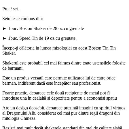
Pret / set.
Setul este compus din:
► 1buc. Boston Shaker de 28 oz cu greutate
► 1buc. Speed Tin de 19 oz cu greutate.
Începe-ți călătoria în lumea mixologiei cu acest Boston Tin Tin
Shaker.
Shakerul este probabil cel mai faimos dintre toate ustensilele folosite
de barmani.
Este un produs versatil care permite utilizarea lui de catre orice
barman, indiferent dacă este începător sau profesionist.
Foarte practic, deoarece cele două recipiente de metal pot fi
introduse una în cealaltă și depozitate pentru a economisi spațiu
Are un design deosebit, deoarece prezintă imagini cu spiritul virtuos
al Dragonului Alb, considerat cel mai pur dintre regii dragoni din
mitologia Chineza.
Rezistă mai mult decât shakerele standard din oțel de calitate slabă.