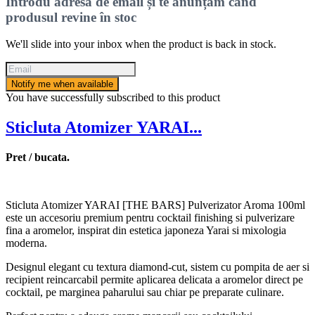
Introdu adresa de email și te anunțăm când
produsul revine în stoc
We'll slide into your inbox when the product is back in stock.
Notify me when available
You have successfully subscribed to this product
Sticluta Atomizer YARAI...
Pret / bucata.
Sticluta Atomizer YARAI [THE BARS] Pulverizator Aroma 100ml
este un accesoriu premium pentru cocktail finishing si pulverizare
fina a aromelor, inspirat din estetica japoneza Yarai si mixologia
moderna.
Designul elegant cu textura diamond-cut, sistem cu pompita de aer si
recipient reincarcabil permite aplicarea delicata a aromelor direct pe
cocktail, pe marginea paharului sau chiar pe preparate culinare.