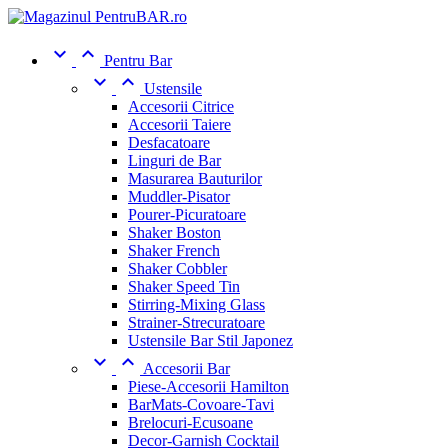


Pentru Bar


Ustensile
Accesorii Citrice
Accesorii Taiere
Desfacatoare
Linguri de Bar
Masurarea Bauturilor
Muddler-Pisator
Pourer-Picuratoare
Shaker Boston
Shaker French
Shaker Cobbler
Shaker Speed Tin
Stirring-Mixing Glass
Strainer-Strecuratoare
Ustensile Bar Stil Japonez


Accesorii Bar
Piese-Accesorii Hamilton
BarMats-Covoare-Tavi
Brelocuri-Ecusoane
Decor-Garnish Cocktail