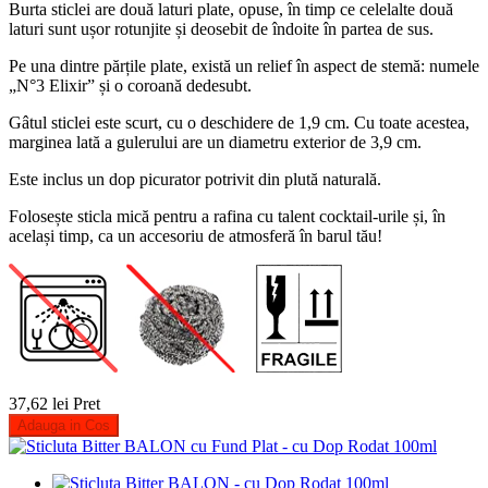
Burta sticlei are două laturi plate, opuse, în timp ce celelalte două
laturi sunt ușor rotunjite și deosebit de îndoite în partea de sus.
Pe una dintre părțile plate, există un relief în aspect de stemă: numele
„N°3 Elixir” și o coroană dedesubt.
Gâtul sticlei este scurt, cu o deschidere de 1,9 cm. Cu toate acestea,
marginea lată a gulerului are un diametru exterior de 3,9 cm.
Este inclus un dop picurator potrivit din plută naturală.
Folosește sticla mică pentru a rafina cu talent cocktail-urile și, în
același timp, ca un accesoriu de atmosferă în barul tău!
37,62 lei
Pret
Adauga in Cos