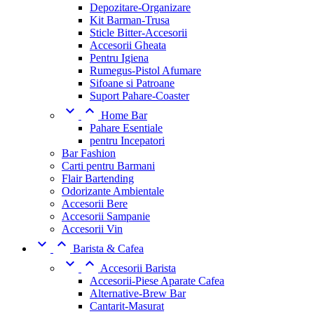
Depozitare-Organizare
Kit Barman-Trusa
Sticle Bitter-Accesorii
Accesorii Gheata
Pentru Igiena
Rumegus-Pistol Afumare
Sifoane si Patroane
Suport Pahare-Coaster


Home Bar
Pahare Esentiale
pentru Incepatori
Bar Fashion
Carti pentru Barmani
Flair Bartending
Odorizante Ambientale
Accesorii Bere
Accesorii Sampanie
Accesorii Vin


Barista & Cafea


Accesorii Barista
Accesorii-Piese Aparate Cafea
Alternative-Brew Bar
Cantarit-Masurat