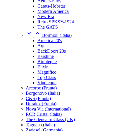
Aether-Envy
Carats-Hobstar
Modern America
New Era
Retro SPKSY-1924
The GATS


Bormioli (Italia)
America 20's
Aqua
BackDoors'20s
Barshine
Birrateque
Elixir
Magnifico
Top Class
Vinoteque
Arcoroc (Franta)
Borgonovo (Italia)
C&S (Franta)
Duralex (Franta)
Nova Via (International)
RCR Cristal (Italia)
The Glencairn Glass (UK)
Tognana (Italia)
Zwiesel (Germania)