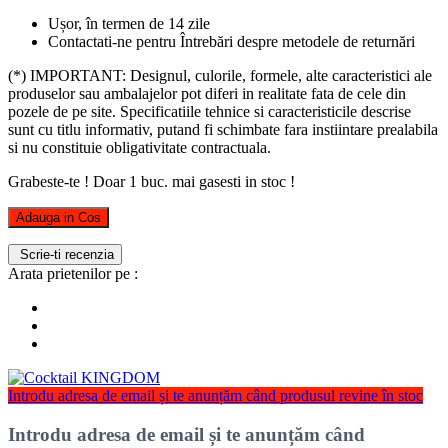
Ușor, în termen de 14 zile
Contactati-ne pentru Întrebări despre metodele de returnări
(*) IMPORTANT: Designul, culorile, formele, alte caracteristici ale
produselor sau ambalajelor pot diferi in realitate fata de cele din
pozele de pe site. Specificatiile tehnice si caracteristicile descrise
sunt cu titlu informativ, putand fi schimbate fara instiintare prealabila
si nu constituie obligativitate contractuala.
Grabeste-te ! Doar
1
buc. mai gasesti in stoc !
Adauga in Cos
Scrie-ti recenzia
Arata prietenilor pe :
Introdu adresa de email și te anunțăm când produsul revine în stoc
Introdu adresa de email și te anunțăm când