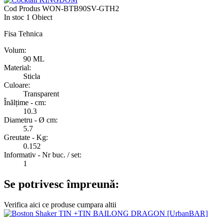
Cod Produs
WON-BTB90SV-GTH2
In stoc
1 Obiect
Fisa Tehnica
Volum:
90 ML
Material:
Sticla
Culoare:
Transparent
Înălțime - cm:
10.3
Diametru - Ø cm:
5.7
Greutate - Kg:
0.152
Informativ - Nr buc. / set:
1
Se potrivesc împreună:
Verifica aici ce produse cumpara altii