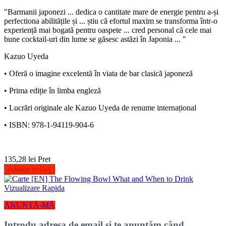
"Barmanii japonezi ... dedica o cantitate mare de energie pentru a-și
perfectiona abilitățile și ... știu că efortul maxim se transforma într-o
experiență mai bogată pentru oaspete ... cred personal că cele mai
bune cocktail-uri din lume se găsesc astăzi în Japonia ... "
Kazuo Uyeda
• Oferă o imagine excelentă în viata de bar clasică japoneză
• Prima ediție în limba engleză
• Lucrări originale ale Kazuo Uyeda de renume internațional
• ISBN: 978-1-94119-904-6
135,28 lei
Pret
Adauga in Cos
Vizualizare Rapida
ANUNȚĂ-MĂ
Introdu adresa de email și te anunțăm când