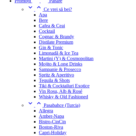
Promoții
Pahare


Ce vrei să bei?
Apa
Bere
Cafea & Ceai
Cocktail
Cognac & Brandy
Distilate Premium
Gin & Tonic
Limonadă & Ice Tea
Martini (Y) & Cosmopolitan
Mojito & Long Drinks
Sampanie & Prosecco
Spritz & Aperitivo
Tequila & Shots
Tiki & Cocktailuri Exotice
Vin Rosu, Alb & Rosé
Whisky & Old Fashioned


Pasabahce (Turcia)
Allegra
Amber-Napa
Bistro-CinCin
Boston-Riva
Capri-Holiday