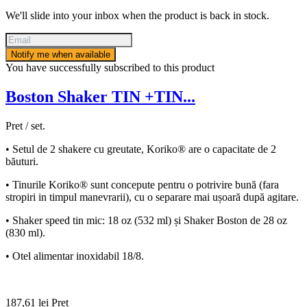
We'll slide into your inbox when the product is back in stock.
Notify me when available
You have successfully subscribed to this product
Boston Shaker TIN +TIN...
Pret / set.
• Setul de 2 shakere cu greutate, Koriko® are o capacitate de 2
băuturi.
• Tinurile Koriko® sunt concepute pentru o potrivire bună (fara
stropiri in timpul manevrarii), cu o separare mai ușoară după agitare.
• Shaker speed tin mic: 18 oz (532 ml) și Shaker Boston de 28 oz
(830 ml).
• Otel alimentar inoxidabil 18/8.
187,61 lei
Pret