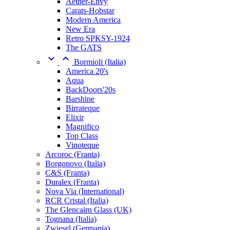
Aether-Envy
Carats-Hobstar
Modern America
New Era
Retro SPKSY-1924
The GATS


Bormioli (Italia)
America 20's
Aqua
BackDoors'20s
Barshine
Birrateque
Elixir
Magnifico
Top Class
Vinoteque
Arcoroc (Franta)
Borgonovo (Italia)
C&S (Franta)
Duralex (Franta)
Nova Via (International)
RCR Cristal (Italia)
The Glencairn Glass (UK)
Tognana (Italia)
Zwiesel (Germania)