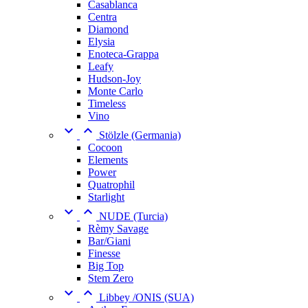
Casablanca
Centra
Diamond
Elysia
Enoteca-Grappa
Leafy
Hudson-Joy
Monte Carlo
Timeless
Vino


Stölzle (Germania)
Cocoon
Elements
Power
Quatrophil
Starlight


NUDE (Turcia)
Rèmy Savage
Bar/Giani
Finesse
Big Top
Stem Zero


Libbey /ONIS (SUA)