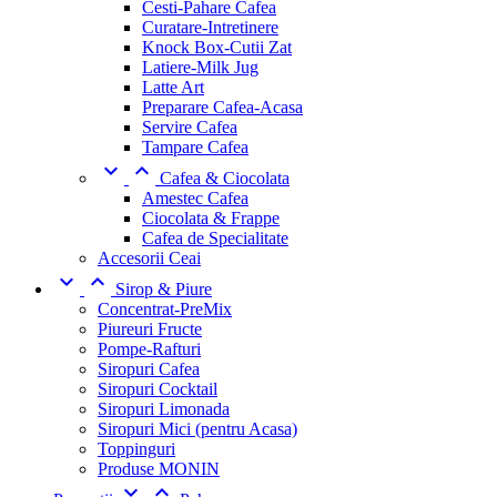
Cesti-Pahare Cafea
Curatare-Intretinere
Knock Box-Cutii Zat
Latiere-Milk Jug
Latte Art
Preparare Cafea-Acasa
Servire Cafea
Tampare Cafea


Cafea & Ciocolata
Amestec Cafea
Ciocolata & Frappe
Cafea de Specialitate
Accesorii Ceai


Sirop & Piure
Concentrat-PreMix
Piureuri Fructe
Pompe-Rafturi
Siropuri Cafea
Siropuri Cocktail
Siropuri Limonada
Siropuri Mici (pentru Acasa)
Toppinguri
Produse MONIN

