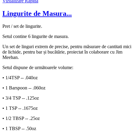
Vizualizare Rapida
Lingurite de Masura...
Pret / set de lingurite.
Setul contine 6 lingurite de masura.
Un set de linguri extrem de precise, pentru măsurare de cantitati mici
de lichide, pentru bar și bucătărie, proiectat în colaborare cu Jim
Meehan.
Setul dispune de următoarele volume:
• 1/4TSP -- .040oz
• 1 Barspoon -- .060oz
• 3/4 TSP -- .125oz
• 1 TSP -- .1675oz
• 1/2 TBSP -- .25oz
• 1 TBSP -- .50oz