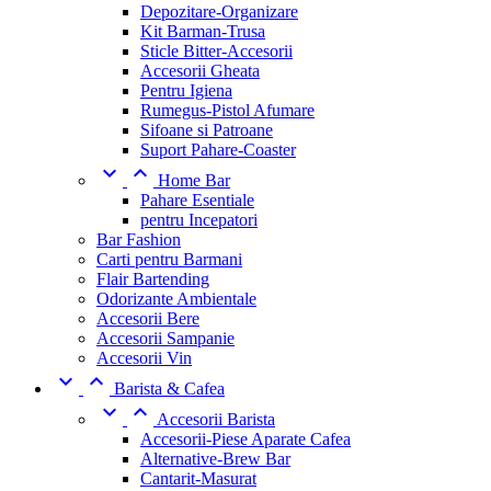
Depozitare-Organizare
Kit Barman-Trusa
Sticle Bitter-Accesorii
Accesorii Gheata
Pentru Igiena
Rumegus-Pistol Afumare
Sifoane si Patroane
Suport Pahare-Coaster


Home Bar
Pahare Esentiale
pentru Incepatori
Bar Fashion
Carti pentru Barmani
Flair Bartending
Odorizante Ambientale
Accesorii Bere
Accesorii Sampanie
Accesorii Vin


Barista & Cafea


Accesorii Barista
Accesorii-Piese Aparate Cafea
Alternative-Brew Bar
Cantarit-Masurat