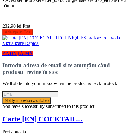
• Acest set de shakere Leopold® cu greutate are o capacitate de 2
băuturi.
232,90 lei
Pret
Adauga in Cos
Vizualizare Rapida
ANUNȚĂ-MĂ
Introdu adresa de email și te anunțăm când
produsul revine în stoc
We'll slide into your inbox when the product is back in stock.
Notify me when available
You have successfully subscribed to this product
Carte [EN] COCKTAIL...
Pret / bucata.