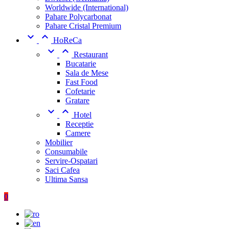
Worldwide (International)
Pahare Polycarbonat
Pahare Cristal Premium


HoReCa


Restaurant
Bucatarie
Sala de Mese
Fast Food
Cofetarie
Gratare


Hotel
Receptie
Camere
Mobilier
Consumabile
Servire-Ospatari
Saci Cafea
Ultima Sansa
0