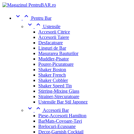


Pentru Bar


Ustensile
Accesorii Citrice
Accesorii Taiere
Desfacatoare
Linguri de Bar
Masurarea Bauturilor
Muddler-Pisator
Pourer-Picuratoare
Shaker Boston
Shaker French
Shaker Cobbler
Shaker Speed Tin
Stirring-Mixing Glass
Strainer-Strecuratoare
Ustensile Bar Stil Japonez


Accesorii Bar
Piese-Accesorii Hamilton
BarMats-Covoare-Tavi
Brelocuri-Ecusoane
Decor-Garnish Cocktail