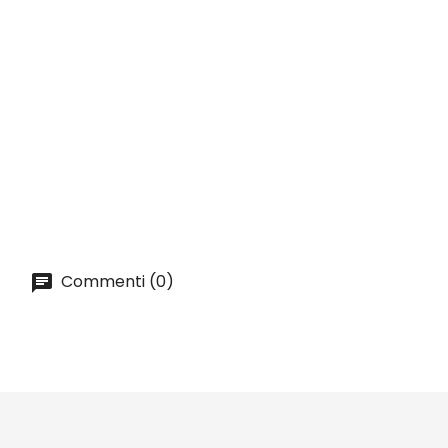
ANTEPRIMA
Elegante Porta Voucher /...
Prezzo
16,00 lei
AGGIUNGI AL CARRELLO
Commenti (0)
