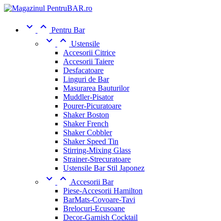


Pentru Bar


Ustensile
Accesorii Citrice
Accesorii Taiere
Desfacatoare
Linguri de Bar
Masurarea Bauturilor
Muddler-Pisator
Pourer-Picuratoare
Shaker Boston
Shaker French
Shaker Cobbler
Shaker Speed Tin
Stirring-Mixing Glass
Strainer-Strecuratoare
Ustensile Bar Stil Japonez


Accesorii Bar
Piese-Accesorii Hamilton
BarMats-Covoare-Tavi
Brelocuri-Ecusoane
Decor-Garnish Cocktail