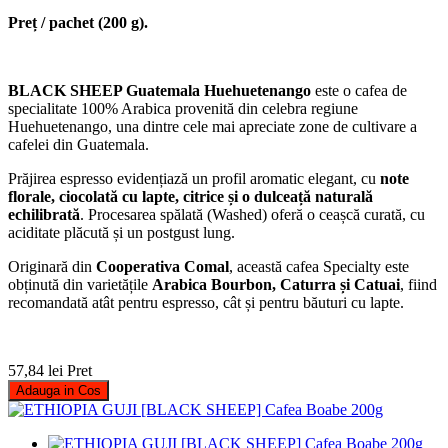
Preț / pachet (200 g).
BLACK SHEEP Guatemala Huehuetenango
este o cafea de
specialitate 100% Arabica provenită din celebra regiune
Huehuetenango, una dintre cele mai apreciate zone de cultivare a
cafelei din Guatemala.
Prăjirea espresso evidențiază un profil aromatic elegant, cu
note
florale, ciocolată cu lapte, citrice și o dulceață naturală
echilibrată
. Procesarea spălată (Washed) oferă o ceașcă curată, cu
aciditate plăcută și un postgust lung.
Originară din
Cooperativa Comal
, această cafea Specialty este
obținută din varietățile
Arabica Bourbon, Caturra și Catuai
, fiind
recomandată atât pentru espresso, cât și pentru băuturi cu lapte.
57,84 lei
Pret
Adauga in Cos