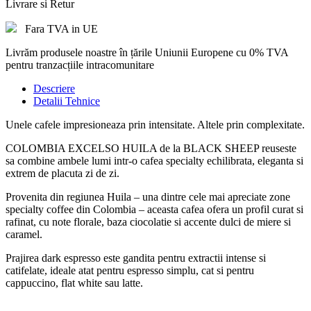
Livrare si Retur
Fara TVA in UE
Livrăm produsele noastre în țările Uniunii Europene cu 0% TVA
pentru tranzacțiile intracomunitare
Descriere
Detalii Tehnice
Unele cafele impresioneaza prin intensitate. Altele prin complexitate.
COLOMBIA EXCELSO HUILA de la BLACK SHEEP reuseste
sa combine ambele lumi intr-o cafea specialty echilibrata, eleganta si
extrem de placuta zi de zi.
Provenita din regiunea Huila – una dintre cele mai apreciate zone
specialty coffee din Colombia – aceasta cafea ofera un profil curat si
rafinat, cu note florale, baza ciocolatie si accente dulci de miere si
caramel.
Prajirea dark espresso este gandita pentru extractii intense si
catifelate, ideale atat pentru espresso simplu, cat si pentru
cappuccino, flat white sau latte.