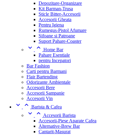
Depozitare-Organizare
Kit Barman-Trusa
Sticle Bitter-Accesorii
Accesorii Gheata
Pentru Igiena
Rumegus-Pistol Afumare
Sifoane si Patroane
Suport Pahare-Coaster


Home Bar
Pahare Esentiale
pentru Incepatori
Bar Fashion
Carti pentru Barmani
Flair Bartending
Odorizante Ambientale
Accesorii Bere
Accesorii Sampanie
Accesorii Vin


Barista & Cafea


Accesorii Barista
Accesorii-Piese Aparate Cafea
Alternative-Brew Bar
Cantarit-Masurat