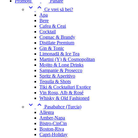
Promoții
Pahare


Ce vrei să bei?
Apa
Bere
Cafea & Ceai
Cocktail
Cognac & Brandy
Distilate Premium
Gin & Tonic
Limonadă & Ice Tea
Martini (Y) & Cosmopolitan
Mojito & Long Drinks
Sampanie & Prosecco
Spritz & Aperitivo
Tequila & Shots
Tiki & Cocktailuri Exotice
Vin Rosu, Alb & Rosé
Whisky & Old Fashioned


Pasabahce (Turcia)
Allegra
Amber-Napa
Bistro-CinCin
Boston-Riva
Capri-Holiday