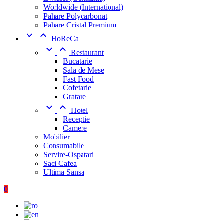
Worldwide (International)
Pahare Polycarbonat
Pahare Cristal Premium


HoReCa


Restaurant
Bucatarie
Sala de Mese
Fast Food
Cofetarie
Gratare


Hotel
Receptie
Camere
Mobilier
Consumabile
Servire-Ospatari
Saci Cafea
Ultima Sansa
0