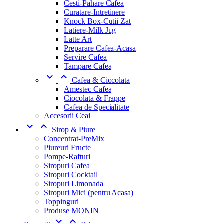
Cesti-Pahare Cafea
Curatare-Intretinere
Knock Box-Cutii Zat
Latiere-Milk Jug
Latte Art
Preparare Cafea-Acasa
Servire Cafea
Tampare Cafea


Cafea & Ciocolata
Amestec Cafea
Ciocolata & Frappe
Cafea de Specialitate
Accesorii Ceai


Sirop & Piure
Concentrat-PreMix
Piureuri Fructe
Pompe-Rafturi
Siropuri Cafea
Siropuri Cocktail
Siropuri Limonada
Siropuri Mici (pentru Acasa)
Toppinguri
Produse MONIN

