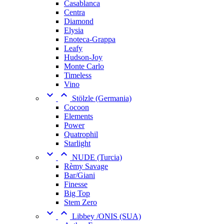
Casablanca
Centra
Diamond
Elysia
Enoteca-Grappa
Leafy
Hudson-Joy
Monte Carlo
Timeless
Vino


Stölzle (Germania)
Cocoon
Elements
Power
Quatrophil
Starlight


NUDE (Turcia)
Rèmy Savage
Bar/Giani
Finesse
Big Top
Stem Zero


Libbey /ONIS (SUA)