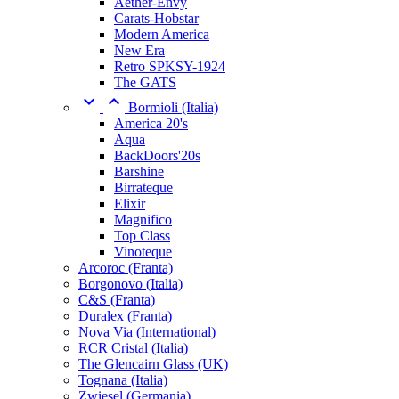
Aether-Envy
Carats-Hobstar
Modern America
New Era
Retro SPKSY-1924
The GATS


Bormioli (Italia)
America 20's
Aqua
BackDoors'20s
Barshine
Birrateque
Elixir
Magnifico
Top Class
Vinoteque
Arcoroc (Franta)
Borgonovo (Italia)
C&S (Franta)
Duralex (Franta)
Nova Via (International)
RCR Cristal (Italia)
The Glencairn Glass (UK)
Tognana (Italia)
Zwiesel (Germania)