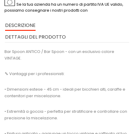
Se la tua azienda ha un numero di partita IVA UE valido,
possiamo consegnare i nostri prodotti con
DESCRIZIONE
DETTAGLI DEL PRODOTTO
Bar Spoon ANTICO / Bar Spoon - con un esclusivo colore
VINTAGE.
🔧 Vantaggi per i professionisti:
• Dimensioni estese - 45 cm - ideali per bicchieri alti, caraffe e
contenitori per miscelazione.
• Estremità a goccia - perfetta per stratificare e controllare con
precisione la miscelazione.
• Finitura anticata - aggiunge un tocco vintage e raffinato al tuo