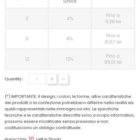
unità
Fino a
2
4%
5,28 lei
Fino a
6
8%
31,67 lei
Fino a
12
12%
95,01 lei
Quantity :
(*) IMPORTANTE: Il design, i colori, le forme, altre caratteristiche
dei prodotti o la confezione potrebbero differire nella realtà da
quelli rappresentati nelle immagini sul sito. Le specifiche
tecniche e le caratteristiche descritte sono a scopo informativo,
possono essere modificate senza preavviso e non
costituiscono un obbligo contrattuale.
10
Hurry! Only
Left in Stock!