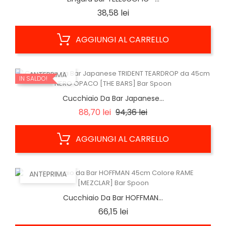
Prezzo
38,58 lei
AGGIUNGI AL CARRELLO
ANTEPRIMA
IN SALDO!
Cucchiaio Da Bar Japanese...
Prezzo
Prezzo
88,70 lei
94,36 lei
base
AGGIUNGI AL CARRELLO
ANTEPRIMA
Cucchiaio Da Bar HOFFMAN...
Prezzo
66,15 lei