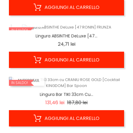
AGGIUNGI AL CARRELLO
ANTEPRIMA
IN SALDO!
Lingura ABSINTHE DeLuxe [47...
Prezzo
24,71 lei
AGGIUNGI AL CARRELLO
ANTEPRIMA
IN SALDO!
Lingura Bar TIKI 33cm Cu...
Prezzo
Prezzo
131,46 lei
187,80 lei
base
AGGIUNGI AL CARRELLO