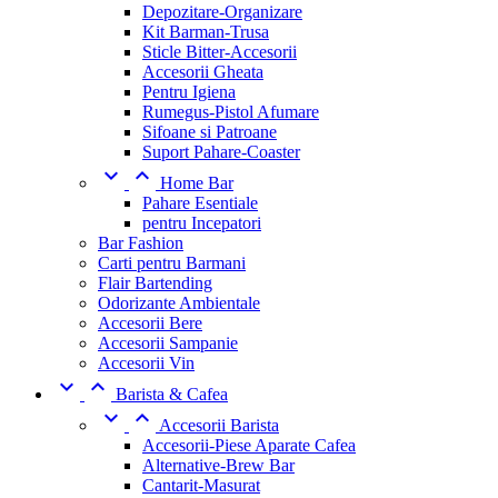
Depozitare-Organizare
Kit Barman-Trusa
Sticle Bitter-Accesorii
Accesorii Gheata
Pentru Igiena
Rumegus-Pistol Afumare
Sifoane si Patroane
Suport Pahare-Coaster


Home Bar
Pahare Esentiale
pentru Incepatori
Bar Fashion
Carti pentru Barmani
Flair Bartending
Odorizante Ambientale
Accesorii Bere
Accesorii Sampanie
Accesorii Vin


Barista & Cafea


Accesorii Barista
Accesorii-Piese Aparate Cafea
Alternative-Brew Bar
Cantarit-Masurat