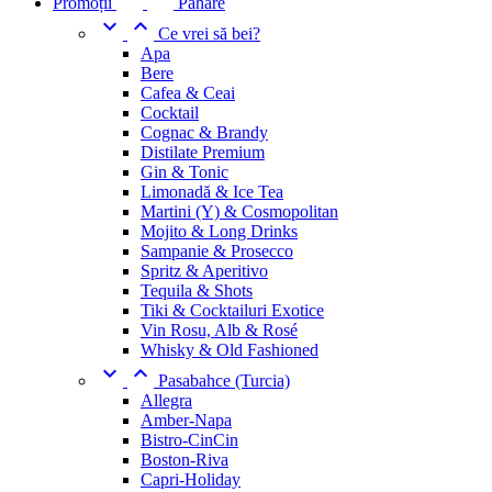
Promoții
Pahare


Ce vrei să bei?
Apa
Bere
Cafea & Ceai
Cocktail
Cognac & Brandy
Distilate Premium
Gin & Tonic
Limonadă & Ice Tea
Martini (Y) & Cosmopolitan
Mojito & Long Drinks
Sampanie & Prosecco
Spritz & Aperitivo
Tequila & Shots
Tiki & Cocktailuri Exotice
Vin Rosu, Alb & Rosé
Whisky & Old Fashioned


Pasabahce (Turcia)
Allegra
Amber-Napa
Bistro-CinCin
Boston-Riva
Capri-Holiday