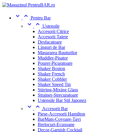


Pentru Bar


Ustensile
Accesorii Citrice
Accesorii Taiere
Desfacatoare
Linguri de Bar
Masurarea Bauturilor
Muddler-Pisator
Pourer-Picuratoare
Shaker Boston
Shaker French
Shaker Cobbler
Shaker Speed Tin
Stirring-Mixing Glass
Strainer-Strecuratoare
Ustensile Bar Stil Japonez


Accesorii Bar
Piese-Accesorii Hamilton
BarMats-Covoare-Tavi
Brelocuri-Ecusoane
Decor-Garnish Cocktail