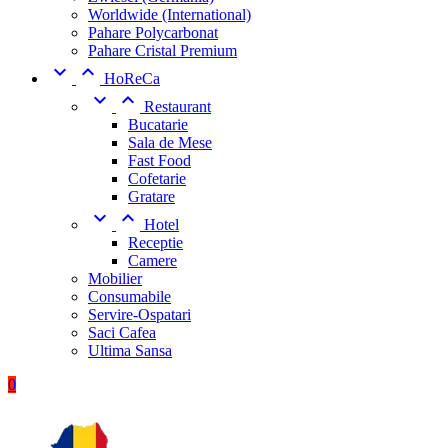
Worldwide (International)
Pahare Polycarbonat
Pahare Cristal Premium


HoReCa


Restaurant
Bucatarie
Sala de Mese
Fast Food
Cofetarie
Gratare


Hotel
Receptie
Camere
Mobilier
Consumabile
Servire-Ospatari
Saci Cafea
Ultima Sansa
0