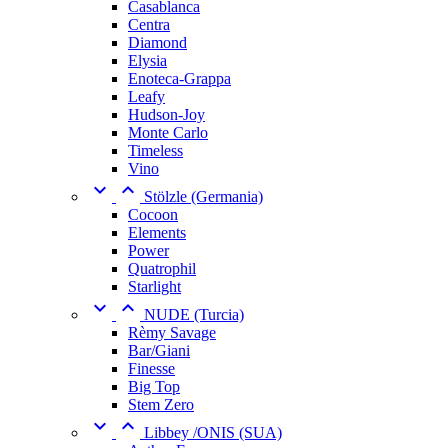
Casablanca
Centra
Diamond
Elysia
Enoteca-Grappa
Leafy
Hudson-Joy
Monte Carlo
Timeless
Vino


Stölzle (Germania)
Cocoon
Elements
Power
Quatrophil
Starlight


NUDE (Turcia)
Rèmy Savage
Bar/Giani
Finesse
Big Top
Stem Zero


Libbey /ONIS (SUA)