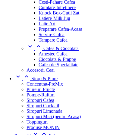
Cesti-Pahare Cafea
Curatare-Intretinere
Knock Box-Cutii Zat
Latiere-Milk Jug
Latte Art
Preparare Cafea-Acasa
Servire Cafea
Tampare Cafea


Cafea & Ciocolata
Amestec Cafea
Ciocolata & Frappe
Cafea de Specialitate
Accesorii Ceai


Sirop & Piure
Concentrat-PreMix
Piureuri Fructe
Pompe-Rafturi
Siropuri Cafea
Siropuri Cocktail
Siropuri Limonada
Siropuri Mici (pentru Acasa)
Toppinguri
Produse MONIN

