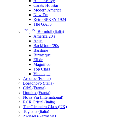
Aether-Envy
Carats-Hobstar
Modern America
New Era
Retro SPKSY-1924
The GATS


Bormioli (Italia)
America 20's
Aqua
BackDoors'20s
Barshine
Birrateque
Elixir
Magnifico
Top Class
Vinoteque
Arcoroc (Franta)
Borgonovo (Italia)
C&S (Franta)
Duralex (Franta)
Nova Via (International)
RCR Cristal (Italia)
The Glencairn Glass (UK)
Tognana (Italia)
Zwiesel (Germania)