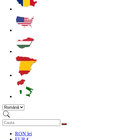
RON lei
EUR €